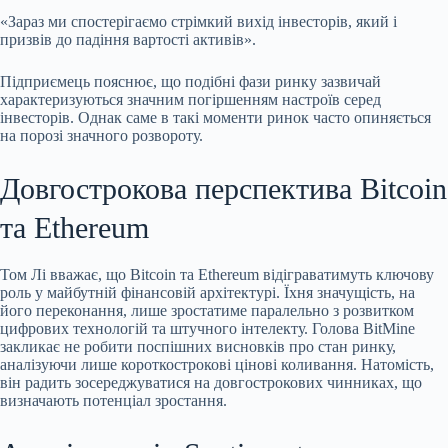
«Зараз ми спостерігаємо стрімкий вихід інвесторів, який і
призвів до падіння вартості активів».
Підприємець пояснює, що подібні фази ринку зазвичай
характеризуються значним погіршенням настроїв серед
інвесторів. Однак саме в такі моменти ринок часто опиняється
на порозі значного розвороту.
Довгострокова перспектива Bitcoin
та Ethereum
Том Лі вважає, що Bitcoin та Ethereum відіграватимуть ключову
роль у майбутній фінансовій архітектурі. Їхня значущість, на
його переконання, лише зростатиме паралельно з розвитком
цифрових технологій та штучного інтелекту. Голова BitMine
закликає не робити поспішних висновків про стан ринку,
аналізуючи лише короткострокові цінові коливання. Натомість,
він радить зосереджуватися на довгострокових чинниках, що
визначають потенціал зростання.