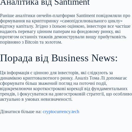
Аналітика від Santiment
Раніше аналітики ончейн-платформи Santiment повідомляли про
формування на крипторинку «самопідсилювального циклу»
відтоку капіталу. Згідно з їхньою оцінкою, інвестори все частіше
надають перевагу цінним паперам на фондовому ринку, які
протягом останніх тижнів демонстрували вищу прибутковість
порівняно з Bitcoin та золотом.
Порада від Business News:
Ця інформація є цінною для інвесторів, які слідкують за
динамікою криптовалютного ринку. Аналіз Тома Лі допомагає
сформувати більш зважений погляд на поточні події,
відокремлюючи короткострокові корекції від фундаментальних
трендів, і фокусуватися на довгостроковій стратегії, що особливо
актуально в умовах невизначеності.
Дізнатися більше на:
cryptocurrency.tech