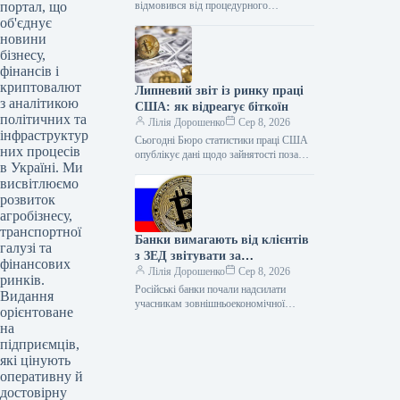
портал, що
відмовився від процедурного
голосування щодо законопроєкту про
об'єднує
структуру крипторинку CLARITY Act
новини
до завершення серпневої перерви.…
бізнесу,
фінансів і
криптовалют
Липневий звіт із ринку праці
з аналітикою
США: як відреагує біткоїн
політичних та
Лілія Дорошенко
Сер 8, 2026
інфраструктур
Сьогодні Бюро статистики праці США
них процесів
опублікує дані щодо зайнятості поза
в Україні. Ми
сільським господарством за липень.
висвітлюємо
Економісти очікують зростання лише
на 83…
розвиток
агробізнесу,
транспортної
Банки вимагають від клієнтів
галузі та
з ЗЕД звітувати за
фінансових
криптовалюту
Лілія Дорошенко
Сер 8, 2026
ринків.
Російські банки почали надсилати
Видання
учасникам зовнішньоекономічної
орієнтоване
діяльності (ЗЕД) запити з вимогою
на
пояснити економічну доцільність витрат
підприємців,
на купівлю криптовалюти Tether та…
які цінують
оперативну й
достовірну