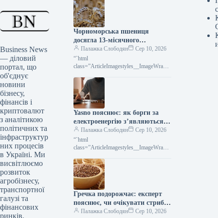
Чорноморська пшениця
досягла 13-місячного
Business News
мінімуму: ціни стрімко
Палажка Слободян
Сер 10, 2026
— діловий
падають
“`html
портал, що
class=”ArticleImagestyles__ImageWrappe
r-sc-lvd8v9-0 cWMVnY”> Ціни на
об'єднує
чорноморську пшеницю досягли
новини
найнижчої позначки за останній
бізнесу,
рікПоказник Platts Milling
фінансів і
криптовалют
Yasno пояснює: як борги за
з аналітикою
електроенергію з’являються,
політичних та
навіть якщо вас немає вдома
Палажка Слободян
Сер 10, 2026
інфраструктур
“`html
них процесів
class=”ArticleImagestyles__ImageWrappe
в Україні. Ми
r-sc-lvd8v9-0 cWMVnY”> <img
висвітлюємо
src="/wp-
content/uploads/2026/08/0d3e73e75ee28a
розвиток
9c48036dfa7385720a.jpg" alt="Навіть
агробізнесу,
якщо квартира чи будинок тривалий
транспортної
Гречка подорожчає: експерт
час порожні, необхідно щомісяця
галузі та
передавати незмінні
пояснює, чи очікувати стрибка
фінансових
цін
Палажка Слободян
Сер 10, 2026
ринків.