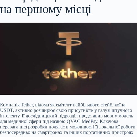
на першому місці
Компанія Tether, відома як емітент найбільшого стейблкоїна
USDT, активно розширює свою присутність у галузі штучного
інтелекту. Її дослідницький підрозділ представив мовну модель
для медичної сфери під назвою QVAC MedPsy. Ключова
перевага цієї розробки полягає в можливості її локальної роботи
безпосередньо на смартфонах та інших портативних пристроях.