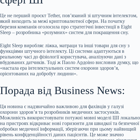
Це не перший проєкт Tether, пов’язаний зі штучним інтелектом,
який виходить за межі криптовалютної сфери. На початку
березня компанія оголосила про стратегічні інвестиції в Eight
Sleep – розробника «розумних» систем для покращення сну.
Eight Sleep виробляє ліжка, матраци та інші товари для сну з
функціями штучного інтелекту. Ці системи адаптуються в
реальному часі до фізіології користувача, аналізуючи дані з
вбудованих датчиків. Тоді ж Паоло Ардоіно висловив думку, що
«настала ера інтелектуальних систем охорони здоров’я,
орієнтованих на добробут людини».
Порада від Business News:
Ця новина є надзвичайно важливою для фахівців у галузі
охорони здоров’я та розробників медичних застосунків.
Можливість використовувати потужні мовні моделі ШІ локально
на пристроях відкриває нові горизонти для швидкої та безпечної
обробки медичної інформації, зберігаючи при цьому найвищий
рівень конфіденційності даних пацієнтів. Це може значно