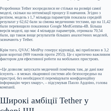
Розробники Tether зосередилися не стільки на розмірі самої
моделі, скільки на оптимізації процесу її навчання. Згідно з
релізом, модель з 1,7 мільярда параметрів показала середній
результат у 62,62 бали за сімома медичними тестами, що на 11,42
бали перевищило показники Google MedGemma-4B. Більша
версія моделі, що має 4 мільярди параметрів, отримала 70,54
бали, що також вище результатів більших аналогічних моделей,
зазначають у Tether.
Крім того, QVAC MedPsy генерує відповіді, які приблизно в 3,2
рази коротші (909 токенів проти 2953). Це є критично важливим
фактором для ефективної роботи на мобільних пристроях.
«Це дозволяє запускати медичний помічник там, де дані вже
існують – в межах лікарняної системи або безпосередньо на
пристрої, без необхідності переміщувати конфіденційну
інформацію через хмару», – підсумував Паоло Ардоіно, голова
компанії.
Широкі амбіції Tether у
сфері ШІ