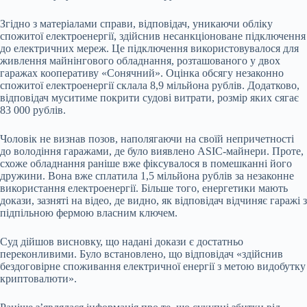
Згідно з матеріалами справи, відповідач, уникаючи обліку
спожитої електроенергії, здійснив несанкціоноване підключення
до електричних мереж. Це
підключення використовувалося для
живлення майнінгового обладнання, розташованого у двох
гаражах кооперативу «Сонячний». Оцінка обсягу незаконно
спожитої електроенергії склала 8,9 мільйона рублів. Додатково,
відповідач муситиме покрити судові витрати, розмір яких сягає
83 000 рублів.
Чоловік не визнав позов, наполягаючи на своїй непричетності
до володіння гаражами, де було виявлено ASIC-майнери. Проте,
схоже обладнання раніше вже фіксувалося в помешканні його
дружини. Вона вже сплатила 1,5 мільйона рублів за незаконне
використання електроенергії. Більше того, енергетики мають
докази, зазняті на відео, де видно, як відповідач відчиняє гаражі з
підпільною фермою власним ключем.
Суд дійшов висновку, що надані докази є достатньо
переконливими. Було встановлено, що відповідач «здійснив
бездоговірне споживання електричної енергії з метою видобутку
криптовалюти».