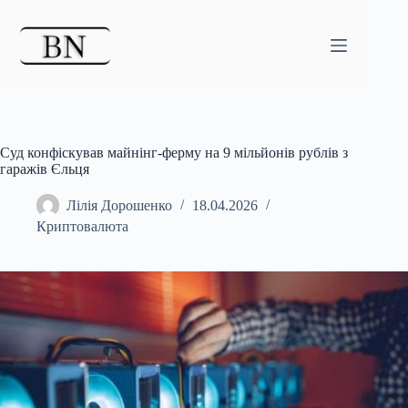
Перейти
до
вмісту
Суд конфіскував майнінг-ферму на 9 мільйонів рублів з
гаражів Єльця
Лілія Дорошенко
18.04.2026
Криптовалюта