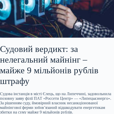
Судовий вердикт: за
нелегальний майнінг –
майже 9 мільйонів рублів
штрафу
Судова інстанція в місті Єлець, що на Липеччині, задовольнила
позовну заяву філії ПАТ «Россети Центр» — «Липецькэнерго».
За рішенням суду, ймовірний власник несанкціонованої
майнінгової ферми зобов’язаний відшкодувати енергетикам
збитки на суму майже 9 мільйонів рублів.