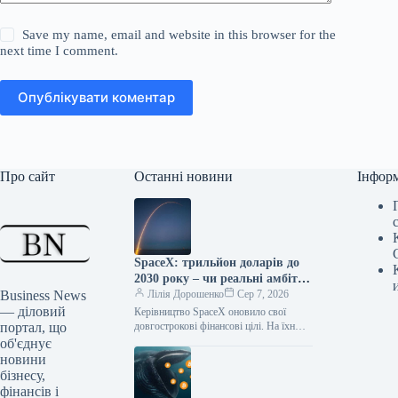
Save my name, email and website in this browser for the
next time I comment.
Опублікувати коментар
Про сайт
Останні новини
Інфор
SpaceX: трильйон доларів до
2030 року – чи реальні амбітні
Business News
плани Маска?
Лілія Дорошенко
Сер 7, 2026
— діловий
Керівництво SpaceX оновило свої
портал, що
довгострокові фінансові цілі. На їхню
думку, річний виторг компанії може
об'єднує
сягнути $1 трлн вже до 2030…
новини
бізнесу,
фінансів і