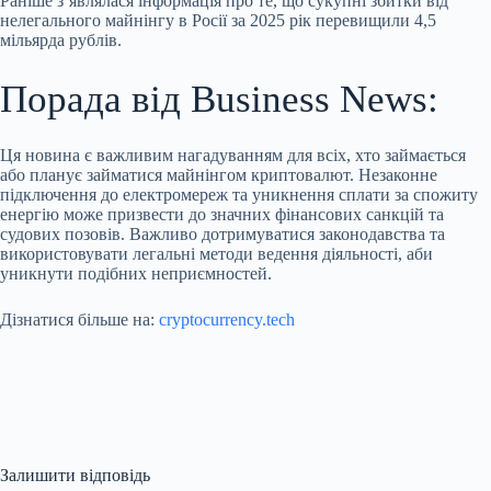
Раніше з’являлася інформація про те, що сукупні збитки від
нелегального майнінгу в Росії за 2025 рік перевищили 4,5
мільярда рублів.
Порада від Business News:
Ця новина є важливим нагадуванням для всіх, хто займається
або планує займатися майнінгом криптовалют. Незаконне
підключення до електромереж та уникнення сплати за спожиту
енергію може призвести до значних фінансових санкцій та
судових позовів. Важливо дотримуватися законодавства та
використовувати легальні методи ведення діяльності, аби
уникнути подібних неприємностей.
Дізнатися більше на:
cryptocurrency.tech
Залишити відповідь