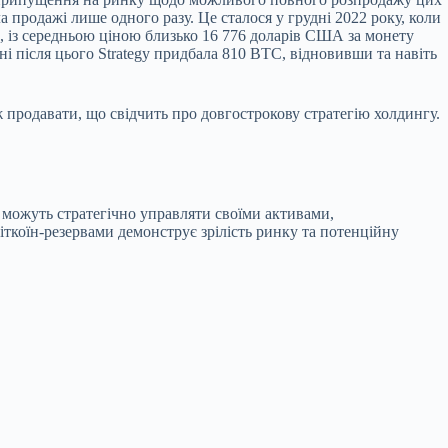
ла продажі лише одного разу. Це сталося у грудні 2022 року, коли
), із середньою ціною близько 16 776 доларів США за монету
ні після цього Strategy придбала 810 BTC, відновивши та навіть
ж продавати, що свідчить про довгострокову стратегію холдингу.
 можуть стратегічно управляти своїми активами,
іткоїн-резервами демонструє зрілість ринку та потенційну