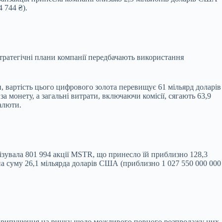
 744 ₴).
Стратегічні плани компанії передбачають використання
и, вартість цього цифрового золота перевищує 61 мільярд доларів
 монету, а загальні витрати, включаючи комісії, сягають 63,9
алюти.
ізувала 801 994 акції MSTR, що принесло їй приблизно 128,3
 на суму 26,1 мільярда доларів США (приблизно 1 027 550 000 000
ло припущення на ринку щодо можливого повного розпродажу цих