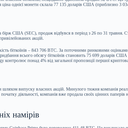
 ціна однієї монети склала 77 135 доларів США (приблизно 3 034
а бірж США (SEC), продаж відбувся в період з 26 по 31 травня. 
привілейованих акцій.
лькість біткоїнів – 843 706 BTC. За поточними ринковими оцінкам
идбання всього обсягу біткоїнів становить 75 699 доларів США за
egy контролює понад 4% від загальної пропозиції першої криптов
си шляхом випуску власних акцій. Минулого тижня компанія реал
 початку діяльності, компанія вже продала своїх цінних паперів
ніх намірів
атформу Coinbase Prime було переведено 411,48 BTC. Це виклика