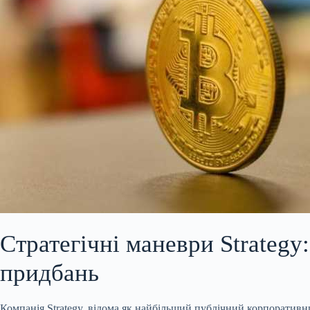
Стратегічні маневри Strategy
придбань
Компанія Strategy, відома як найбільший публічний корпоративн