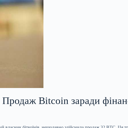
: Продаж Bitcoin заради фіна
ий власник біткоїнів, нещодавно здійснила продаж 32 BTC. Ця т