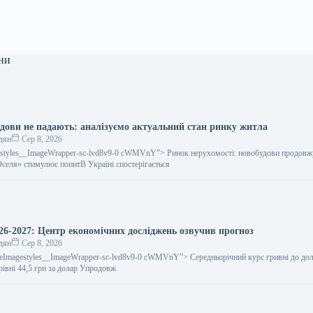
ни
удови не падають: аналізуємо актуальний стан ринку житла
дян
Сер 8, 2026
gestyles__ImageWrapper-sc-lvd8v9-0 cWMVnY”> Ринок нерухомості: новобудови продов
єОселя» стимулює попитВ Україні спостерігається
26-2027: Центр економічних досліджень озвучив прогноз
дян
Сер 8, 2026
icleImagestyles__ImageWrapper-sc-lvd8v9-0 cWMVnY”> Середньорічний курс гривні до дол
 рівні 44,5 грн за долар Упродовж