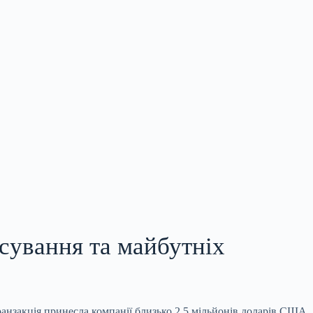
нсування та майбутніх
ранзакція принесла компанії близько 2,5 мільйонів доларів США