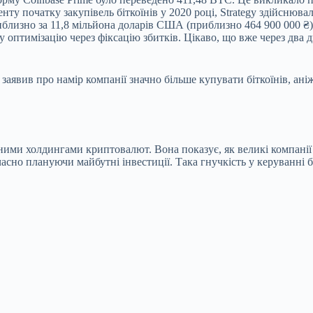
енту початку закупівель біткоїнів у 2020 році, Strategy здійснюва
риблизно за 11,8 мільйона доларів США (приблизно 464 900 000 ₴
 оптимізацію через фіксацію збитків. Цікаво, що вже через два д
заявив про намір компанії значно більше купувати біткоїнів, ані
вними холдингами криптовалют. Вона показує, як великі компанії
сно плануючи майбутні інвестиції. Така гнучкість у керуванні б