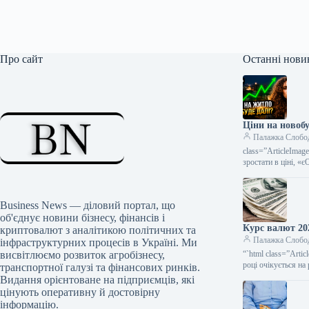
Про сайт
Останні нови
Ціни на новоб
Палажка Слобо
class=”ArticleIma
зростати в ціні, «
Business News — діловий портал, що
об'єднує новини бізнесу, фінансів і
Курс валют 20
криптовалют з аналітикою політичних та
Палажка Слобо
інфраструктурних процесів в Україні. Ми
висвітлюємо розвиток агробізнесу,
“`html class=”Art
році очікується на
транспортної галузі та фінансових ринків.
Видання орієнтоване на підприємців, які
цінують оперативну й достовірну
інформацію.