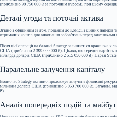
(приблизно 98 750 000 ₴ за поточним курсом), при цьому середня
Деталі угоди та поточні активи
Згідно з офіційним звітом, поданим до Комісії з цінних паперів
т
отриманих коштів для виконання зобов’язань перед власниками 
Після цієї операції на балансі Strategy залишається вражаюча кі
США (приблизно 2 399 000 000 ₴). Цікаво, що середня вартість пр
мільярда доларів США (приблизно 2 515 050 000 ₴). Наразі Strat
Паралельне залучення капіталу
Водночас Strategy активно продовжує залучати фінансові ресур
мільйона доларів США (приблизно 5 053 700 000 ₴). Загалом, від
₴).
Аналіз попередніх подій та майбут
Незадовго до подання звіту до SEC, з гаманців Strategy на пл