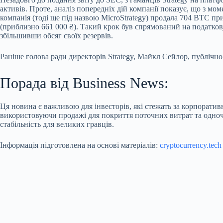
активів. Проте, аналіз попередніх дій компанії показує, що з мом
компанія (тоді ще під назвою MicroStrategy) продала 704 BTC п
(приблизно 661 000 ₴). Такий крок був спрямований на податкову
збільшивши обсяг своїх резервів.
Раніше голова ради директорів Strategy, Майкл Сейлор, публічно 
Порада від Business News:
Ця новина є важливою для інвесторів, які стежать за корпорати
використовуючи продажі для покриття поточних витрат та одноча
стабільність для великих гравців.
Інформація підготовлена на основі матеріалів:
cryptocurrency.tech