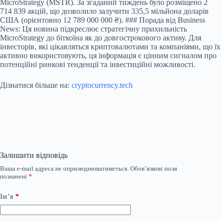
MicroStrategy (MSTR). За згаданий тиждень було розміщено 2
714 839 акцій, що дозволило залучити 335,5 мільйона доларів
США (орієнтовно 12 789 000 000 ₴). ### Порада від Business
News: Ця новина підкреслює стратегічну прихильність
MicroStrategy до біткоїна як до довгострокового активу. Для
інвесторів, які цікавляться криптовалютами та компаніями, що їх
активно використовують, ця інформація є цінним сигналом про
потенційні ринкові тенденції та інвестиційні можливості.
Дізнатися більше на:
cryptocurrency.tech
Залишити відповідь
Ваша e-mail адреса не оприлюднюватиметься.
Обов’язкові поля
позначені
*
Ім’я
*