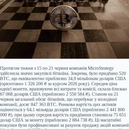
Протягом тижня з 15 по 21 червня компанія MicroStrategy
здійснила значні закупівлі біткоїна. Зокрема, було придбано 520
BTC, що еквівалентно приблизно 34,9 мільйонам доларів США
(орієнтовно 1 326 200 ₴ за курсом 2026 року). Середня ціна
однієї монети, враховуючи всі витрати та комісії, склала близько
67 068 доларів США (приблизно 2 550 584 ₴). Станом на 21
червня загальний обсяг біткоїнів, що перебуває у
володінні
компанії, досяг 847 363 BTC. Ринкова вартість цих активів
оцінюється у 64,1 мільярда доларів США (приблизно 2 441 800
000 ₴), при цьому середня вартість придбання становила 75 651
долар США за монету (приблизно 2 884 738 ₴). Ці масштабні
покупки були профінансовані за рахунок продажу акцій компанії