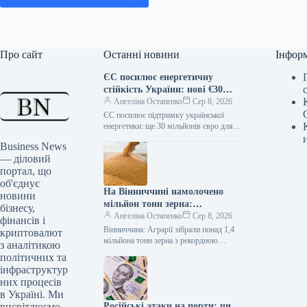
Про сайт
Останні новини
Інфор
ЄС посилює енергетичну
стійкість України: нові €30
мільйонів для Фонду
Ангеліна Остапенко
Сер 8, 2026
підтримки
ЄС посилює підтримку української
енергетики: ще 30 мільйонів євро для
відновлення <img class="art-hero-img"
Business News
src="https://media.interfax.com.ua/media/t
— діловий
humbs/2026/01/rphdk/K7kTGAem7e2c.j
портал, що
pg" alt="Європейський Союз вніс до
Фонду підтримки
об'єднує
На Вінниччині намолочено
новини
мільйон тонн зерна:
бізнесу,
урожайність перевищила
Ангеліна Остапенко
Сер 8, 2026
фінансів і
минулорічну
Вінниччина: Аграрії зібрали понад 1,4
криптовалют
мільйона тонн зерна з рекордною
з аналітикою
врожайністю Збір ранніх зернових та
політичних та
зернобобових культур на Вінниччині
інфраструктур
досяг…
них процесів
в Україні. Ми
висвітлюємо
Російські атаки на порти: чи