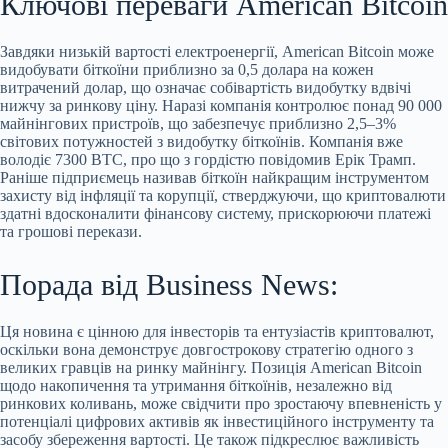
Ключові переваги American Bitcoin
Завдяки низькій вартості електроенергії, American Bitcoin може
видобувати біткоїни приблизно за 0,5 долара на кожен
витрачений долар, що означає собівартість видобутку вдвічі
нижчу за ринкову ціну. Наразі компанія контролює понад 90 000
майнінгових пристроїв, що забезпечує приблизно 2,5–3%
світових потужностей з видобутку біткоїнів. Компанія вже
володіє 7300 BTC, про що з гордістю повідомив Ерік Трамп.
Раніше підприємець називав біткоїн найкращим інструментом
захисту від інфляції та корупції, стверджуючи, що криптовалюти
здатні вдосконалити фінансову систему, прискорюючи платежі
та грошові перекази.
Порада від Business News:
Ця новина є цінною для інвесторів та ентузіастів криптовалют,
оскільки вона демонструє довгострокову стратегію одного з
великих гравців на ринку майнінгу. Позиція American Bitcoin
щодо накопичення та утримання біткоїнів, незалежно від
ринкових коливань, може свідчити про зростаючу впевненість у
потенціалі цифрових активів як інвестиційного інструменту та
засобу збереження вартості. Це також підкреслює важливість