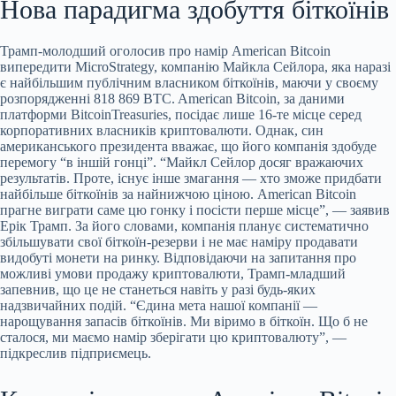
Нова парадигма здобуття біткоїнів
Трамп-молодший оголосив про намір American Bitcoin
випередити MicroStrategy, компанію Майкла Сейлора, яка наразі
є найбільшим публічним власником біткоїнів, маючи у
своєму
розпорядженні 818 869 BTC. American Bitcoin, за даними
платформи BitcoinTreasuries, посідає лише 16-те місце серед
корпоративних власників криптовалюти. Однак, син
американського президента вважає, що його компанія здобуде
перемогу “в іншій гонці”. “Майкл Сейлор досяг вражаючих
результатів. Проте, існує інше змагання — хто зможе придбати
найбільше біткоїнів за найнижчою ціною. American Bitcoin
прагне виграти саме цю гонку і посісти перше місце”, — заявив
Ерік Трамп. За його словами, компанія планує систематично
збільшувати свої біткоїн-резерви і не має наміру продавати
видобуті монети на ринку. Відповідаючи на запитання про
можливі умови продажу криптовалюти, Трамп-младший
запевнив, що це не станеться навіть у разі будь-яких
надзвичайних подій. “Єдина мета нашої компанії —
нарощування запасів біткоїнів. Ми віримо в біткоїн. Що б не
сталося, ми маємо намір зберігати цю криптовалюту”, —
підкреслив підприємець.