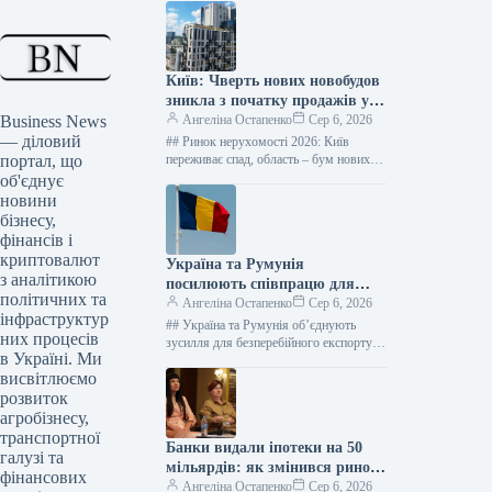
Київ: Чверть нових новобудов
зникла з початку продажів у
Business News
2026 році – дані “ЛУН”
Ангеліна Остапенко
Сер 6, 2026
— діловий
## Ринок нерухомості 2026: Київ
портал, що
переживає спад, область – бум нових
житлових комплексів Фото: Оксана
об'єднує
Гришина Від початку 2026 року…
новини
бізнесу,
фінансів і
криптовалют
Україна та Румунія
з аналітикою
посилюють співпрацю для
політичних та
розширення логістики порту
Ангеліна Остапенко
Сер 6, 2026
інфраструктур
Констанца
## Україна та Румунія об’єднують
них процесів
зусилля для безперебійного експорту
в Україні. Ми
агропродукції: Порт Констанца –
висвітлюємо
стратегічний союзник ### Ключові
кроки для подолання…
розвиток
агробізнесу,
транспортної
Банки видали іпотеки на 50
галузі та
мільярдів: як змінився ринок
фінансових
кредитування
Ангеліна Остапенко
Сер 6, 2026