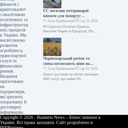
фінансів і
криптовалют
ЄС посилив ветеринарні
з аналітикою
вимоги для імпорту:
політичних та
українських експортерів
Алла Приймаченко
Сер 10, 2026
інфраструктур
чекають нові правила
## Євросоюз Посилює Правила
них процесів
Ввезення Тварин та Продукції: Що
в Україні. Ми
Треба Знати Українським Експортерам
висвітлюємо
delo.ua ЄС та Україна Від 12 серпня…
розвиток
агробізнесу,
транспортної
Чорноморський регіон та
галузі та
спека штовхають ціни на
фінансових
пшеницю вгору: експерти
Алла Приймаченко
Сер 10, 2026
ринків.
б’ють на сполох
Цінове зростання на світову пшеницю:
Видання
ФАО звітує про майже 6%
орієнтоване
подорожчання за місяць 10 серпня 2026
на
9 0Юлія Немцева Kurkul.com…
підприємців,
які цінують
оперативну й
достовірну
інформацію.
Copyright © 2026 - Business News – Бізнес новини в
Україні. Всі права захищені. Сайт розроблено в
INFBusiness.