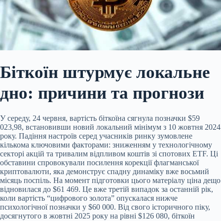
Біткоїн штурмує локальне
дно: причини та прогнози
У середу, 24 червня, вартість біткоїна сягнула позначки $59
023,98, встановивши новий локальний мінімум з 10 жовтня 2024
року. Падіння настроїв серед учасників ринку зумовлене
кількома ключовими факторами: зниженням у технологічному
секторі акцій та тривалим відпливом коштів зі спотових ETF. Ці
обставини спровокували посилення корекції флагманської
криптовалюти, яка демонструє спадну динаміку вже восьмий
місяць поспіль. На момент підготовки
цього матеріалу ціна дещо
відновилася до $61 469. Це вже третій випадок за останній рік,
коли вартість “цифрового золота” опускалася нижче
психологічної позначки у $60 000. Від свого історичного піку,
досягнутого в жовтні 2025 року на рівні $126 080, біткоїн