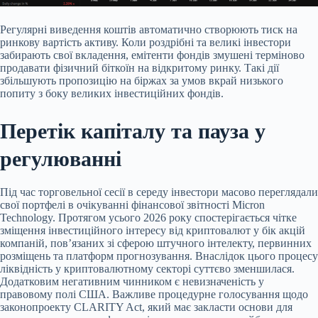
Регулярні виведення коштів автоматично створюють тиск на
ринкову вартість активу. Коли роздрібні та великі інвестори
забирають свої вкладення, емітенти фондів змушені терміново
продавати фізичний біткоїн на відкритому ринку. Такі дії
збільшують пропозицію на біржах за умов вкрай низького
попиту з боку великих інвестиційних фондів.
Перетік капіталу та пауза у
регулюванні
Під час торговельної сесії в середу інвестори масово переглядали
свої портфелі в очікуванні фінансової звітності Micron
Technology. Протягом усього 2026 року спостерігається чітке
зміщення інвестиційного інтересу від криптовалют у бік акцій
компаній, пов’язаних зі сферою штучного інтелекту, первинних
розміщень та платформ прогнозування. Внаслідок цього процесу
ліквідність у криптовалютному секторі суттєво зменшилася.
Додатковим негативним чинником є невизначеність у
правовому полі США. Важливе процедурне голосування щодо
законопроекту CLARITY Act, який має закласти основи для