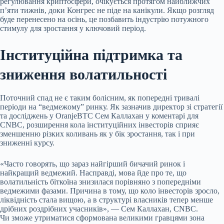
регулювання криптосфери, очікується протягом найближчих
п’яти тижнів, доки Конгрес не піде на канікули. Якщо розгляд
буде перенесено на осінь, це позбавить індустрію потужного
стимулу для зростання у ключовий період.
Інституційна підтримка та
зниження волатильності
Поточний спад не є таким болісним, як попередні тривалі
періоди на “ведмежому” ринку. Як зазначив директор зі стратегії
та досліджень у OranjeBTC Сем Каллахан у коментарі для
CNBC, розширення кола інституційних інвесторів сприяє
зменшенню різких коливань як у бік зростання, так і при
зниженні курсу.
«Часто говорять, що зараз найгірший бичачий ринок і
найкращий ведмежий. Насправді, мова йде про те, що
волатильність біткоїна знизилася порівняно з попередніми
ведмежими фазами. Причина в тому, що коло інвесторів зросло,
ліквідність стала вищою, а в структурі власників тепер менше
дрібних роздрібних учасників», — Сем Каллахан, CNBC.
Чи зможе утриматися сформована великими гравцями зона