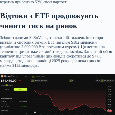
втратив приблизно 52% своєї вартості.
Відтоки з ETF продовжують
чинити тиск на ринок
Згідно з даними SoSoValue, за останній тиждень інвестори
вивели із спотових біткоїн-ETF загалом $182 мільйони
(приблизно 7 000 000 ₴ за поточним курсом). Ця негативна
тенденція триває вже сьомий тиждень поспіль. Загальний обсяг
капіталу під управлінням цих фондів скоротився до $77,5
мільярдів, тоді як наприкінці 2025 року цей показник сягав
майже $113 мільярдів.