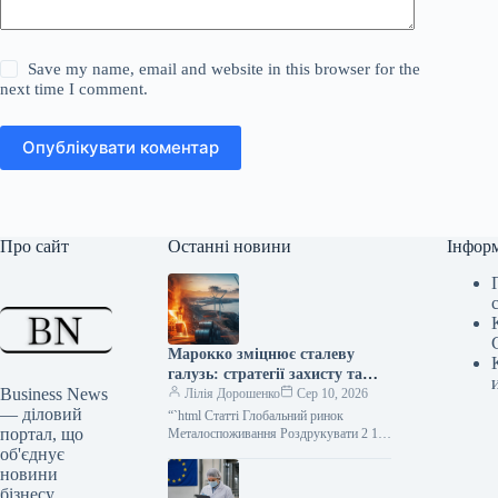
Save my name, email and website in this browser for the
next time I comment.
Опублікувати коментар
Про сайт
Останні новини
Інфор
Марокко зміцнює сталеву
галузь: стратегії захисту та
Business News
розвитку
Лілія Дорошенко
Сер 10, 2026
— діловий
“`html Статті Глобальний ринок
портал, що
Металоспоживання Роздрукувати 2 10
Серпня 2026 Марокканська металургія:
об'єднує
стратегії захисту та прогнози
новини
споживання сталі до 2027…
бізнесу,