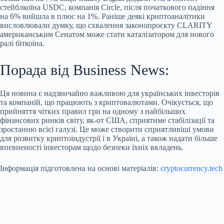
стейблкоїна USDC, компанія Circle, після початкового падіння
на 6% вийшла в плюс на 1%. Раніше деякі криптоаналітики
висловлювали думку, що схвалення законопроєкту CLARITY
американським Сенатом може стати каталізатором для нового
ралі біткоїна.
Порада від Business News:
Ця новина є надзвичайно важливою для українських інвесторів
та компаній, що працюють з криптовалютами. Очікується, що
прийняття чітких правил гри на одному з найбільших
фінансових ринків світу, як-от США, сприятиме стабілізації та
зростанню всієї галузі. Це може створити сприятливіші умови
для розвитку криптоіндустрії і в Україні, а також надати більше
впевненості інвесторам щодо безпеки їхніх вкладень.
Інформація підготовлена на основі матеріалів:
cryptocurrency.tech