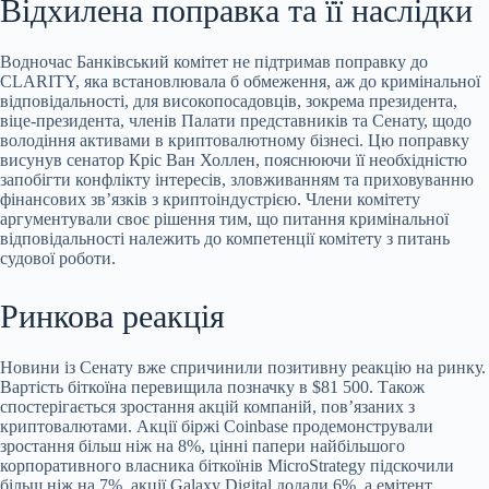
Відхилена поправка та її наслідки
Водночас Банківський комітет не підтримав поправку до
CLARITY, яка встановлювала б обмеження, аж до кримінальної
відповідальності, для високопосадовців, зокрема президента,
віце-президента, членів Палати представників та Сенату, щодо
володіння активами в криптовалютному бізнесі. Цю поправку
висунув сенатор Кріс Ван Холлен, пояснюючи її необхідністю
запобігти конфлікту інтересів, зловживанням та приховуванню
фінансових зв’язків з криптоіндустрією. Члени комітету
аргументували своє рішення тим, що питання кримінальної
відповідальності належить до компетенції комітету з питань
судової роботи.
Ринкова реакція
Новини із Сенату вже спричинили позитивну реакцію на ринку.
Вартість біткоїна перевищила позначку в $81 500. Також
спостерігається зростання акцій компаній, пов’язаних з
криптовалютами. Акції біржі Coinbase продемонстрували
зростання більш ніж на 8%, цінні папери найбільшого
корпоративного власника біткоїнів MicroStrategy підскочили
більш ніж на 7%, акції Galaxy Digital додали 6%, а емітент