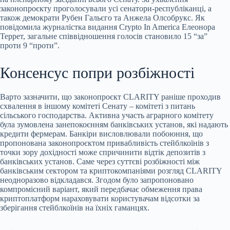
законопроєкту проголосували усі сенатори-республіканці, а
також демократи Рубен Гальєго та Анжела Олсобрукс. Як
повідомила журналістка видання Crypto In America Елеонора
Террет, загальне співвідношення голосів становило 15 “за”
проти 9 “проти”.
Консенсус попри розбіжності
Варто зазначити, що законопроєкт CLARITY раніше проходив
схвалення в іншому комітеті Сенату – комітеті з питань
сільського господарства. Активна участь аграрного комітету
була зумовлена занепокоєнням банківських установ, які надають
кредити фермерам. Банкіри висловлювали побоюння, що
пропонована законопроєктом привабливість стейблкоїнів з
точки зору дохідності може спричинити відтік депозитів з
банківських установ. Саме через суттєві розбіжності між
банківським сектором та криптокомпаніями розгляд CLARITY
неодноразово відкладався. Згодом було запропоновано
компромісний варіант, який передбачає обмеження права
криптоплатформ нараховувати користувачам відсотки за
зберігання стейблкоїнів на їхніх гаманцях.