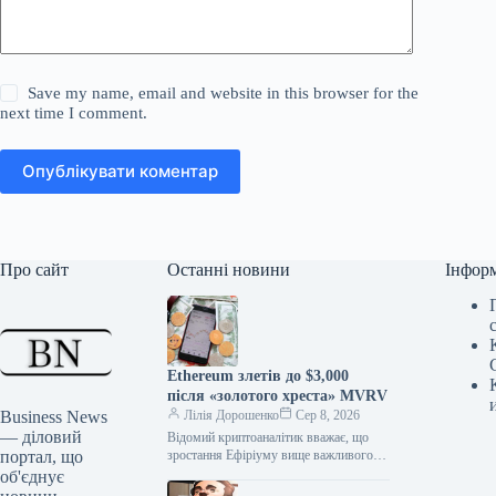
Save my name, email and website in this browser for the
next time I comment.
Опублікувати коментар
Про сайт
Останні новини
Інфор
Ethereum злетів до $3,000
після «золотого хреста» MVRV
Business News
Лілія Дорошенко
Сер 8, 2026
— діловий
Відомий криптоаналітик вважає, що
портал, що
зростання Ефіріуму вище важливого
цінового рівня MVRV (Market Value to
об'єднує
Realized Value) може призвести до