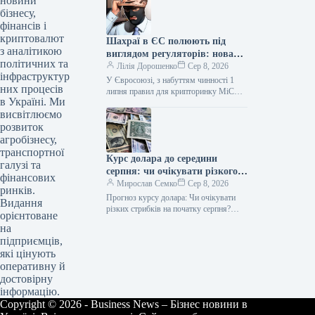
новини
подорожчання…
бізнесу,
фінансів і
криптовалют
Шахраї в ЄС полюють під
з аналітикою
виглядом регуляторів: нова
політичних та
хвиля афер після ухвалення
Лілія Дорошенко
Сер 8, 2026
інфраструктур
MiCA
У Євросоюзі, з набуттям чинності 1
них процесів
липня правил для крипторинку MiCA
в Україні. Ми
(Markets in Crypto-Assets), шахраї
висвітлюємо
почали маскуватися під регуляторів
та…
розвиток
агробізнесу,
транспортної
Курс долара до середини
галузі та
серпня: чи очікувати різкого
фінансових
падіння
Мирослав Семко
Сер 8, 2026
ринків.
Прогноз курсу долара: Чи очікувати
Видання
різких стрибків на початку серпня?
орієнтоване
Очікується, що курс долара у першій
на
декаді серпня триматиметься трохи…
підприємців,
які цінують
оперативну й
достовірну
інформацію.
Copyright © 2026 - Business News – Бізнес новини в