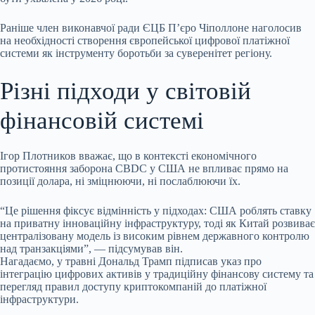
Раніше член виконавчої ради ЄЦБ П’єро Чіполлоне наголосив
на необхідності створення європейської цифрової платіжної
системи як інструменту боротьби за суверенітет регіону.
Різні підходи у світовій
фінансовій системі
Ігор Плотников вважає, що в контексті економічного
протистояння заборона CBDC у США не впливає прямо на
позиції долара, ні зміцнюючи, ні послаблюючи їх.
“Це рішення фіксує відмінність у підходах: США роблять ставку
на приватну інноваційну інфраструктуру, тоді як Китай розвиває
централізовану модель із високим рівнем державного контролю
над транзакціями”, — підсумував він.
Нагадаємо, у травні Дональд Трамп підписав указ про
інтеграцію цифрових активів у традиційну фінансову систему та
перегляд правил доступу криптокомпаній до платіжної
інфраструктури.