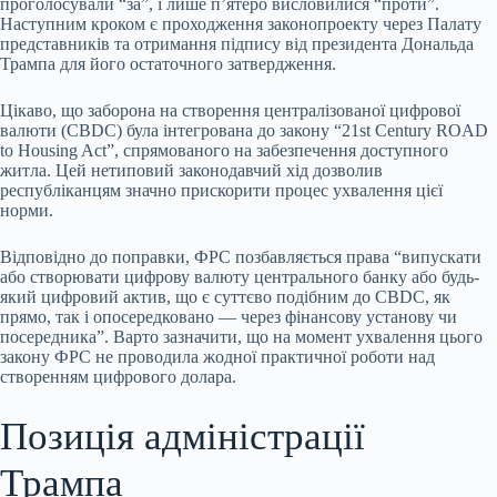
проголосували “за”, і лише п’ятеро висловилися “проти”.
Наступним кроком є проходження законопроекту через Палату
представників та отримання підпису від президента Дональда
Трампа для його остаточного
затвердження.
Цікаво, що заборона на створення централізованої цифрової
валюти (CBDC) була інтегрована до закону “21st Century ROAD
to Housing Act”, спрямованого на забезпечення доступного
житла. Цей нетиповий законодавчий хід дозволив
республіканцям значно прискорити процес ухвалення цієї
норми.
Відповідно до поправки, ФРС позбавляється права “випускати
або створювати цифрову валюту центрального банку або будь-
який цифровий актив, що є суттєво подібним до CBDC, як
прямо, так і опосередковано — через фінансову установу чи
посередника”. Варто зазначити, що на момент ухвалення цього
закону ФРС не проводила жодної практичної роботи над
створенням цифрового долара.
Позиція адміністрації
Трампа