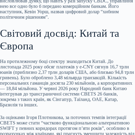
висловлював думку, що навіть у разі запуску CBDC, управління
нею все одно було б передано комерційним банкам. Його
наступник, Кевін Уорш, назвав цифровий долар “хибним
політичним рішенням”.
Світовий досвід: Китай та
Європа
На протилежному боці спектру знаходиться Китай. До
листопада 2025 року обсяг платежів у e-CNY сягнув 16,7 трлн
юанів (приблизно 2,37 трлн доларів США, або близько 94,8 трлн
гривень). Було оброблено 3,48 мільярда транзакцій. Кількість
персональних гаманців досягла 230 мільйонів, а корпоративних
— 18,84 мільйона. У червні 2026 року Народний банк Китаю
інтегрував до трансграничної системи CBETS 26 банків,
зокрема з таких країн, як Сінгапур, Таїланд, ОАЕ, Катар,
Бразилія та інших.
За оцінками Ігоря Плотникова, за поточних темпів інтеграції
CBETS може стати “частково функціональною альтернативою
SWIFT у певних коридорах протягом п’яти років”, особливо в
розрахунках між країнами, які прагнуть зменшити залежність від