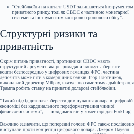
“Стейблкоїни на кшталт USDT залишаються інструментом
приватного ринку, тоді як CBDC є частиною монетарної
системи та інструментом контролю грошового обігу”.
Структурні ризики та
приватність
Окрім питань приватності, противники CBDC мають
структурний аргумент: якщо громадяни зможуть зберігати
кошти безпосередньо у цифрових гаманцях ФРС, частина
депозитів може піти з комерційних банків. Ігор Плотников,
виконавчий директор Millpay, вказує, що саме тому адміністрація
Трампа робить ставку на приватні доларові стейблкоїни.
“Такий підхід дозволяє зберегти домінування долара в цифровій
економіці без кардинального переформатування чинної
фінансової системи”, — повідомив він у коментарі для ForkLog.
Важливо зазначити, що попередні голови ФРС також послідовно
виступали проти концепції цифрового долара. Джером Пауелл