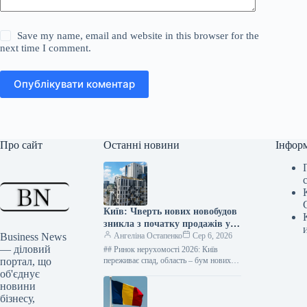
Save my name, email and website in this browser for the
next time I comment.
Опублікувати коментар
Про сайт
Останні новини
Інфор
Київ: Чверть нових новобудов
зникла з початку продажів у
Business News
2026 році – дані “ЛУН”
Ангеліна Остапенко
Сер 6, 2026
— діловий
## Ринок нерухомості 2026: Київ
портал, що
переживає спад, область – бум нових
житлових комплексів Фото: Оксана
об'єднує
Гришина Від початку 2026 року…
новини
бізнесу,