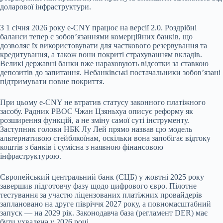
доларової інфраструктури.
З 1 січня 2026 року e-CNY працює на версії 2.0. Роздрібні
баланси тепер є зобов’язаннями комерційних банків, що
дозволяє їх використовувати для часткового резервування та
кредитування, а також вони покриті страхуванням вкладів.
Великі державні банки вже нараховують відсотки за ставкою
депозитів до запитання. Небанківські постачальники зобов’язані
підтримувати повне покриття.
При цьому e-CNY не втратив статусу законного платіжного
засобу. Радник PBOC Чжан Цзяньхуа описує реформу як
розширення функцій, а не зміну самої суті інструменту.
Заступник голови НБК Лу Лей прямо назвав цю модель
альтернативою стейблкоїнам, оскільки вона запобігає відтоку
коштів з банків і сумісна з наявною фінансовою
інфраструктурою.
Європейський центральний банк (ЄЦБ) у жовтні 2025 року
завершив підготовчу фазу щодо цифрового євро. Пілотне
тестування за участю ліцензованих платіжних провайдерів
заплановано на друге півріччя 2027 року, а повномасштабний
запуск — на 2029 рік. Законодавча база (регламент DER) має
бути ухвалена у 2026 році.