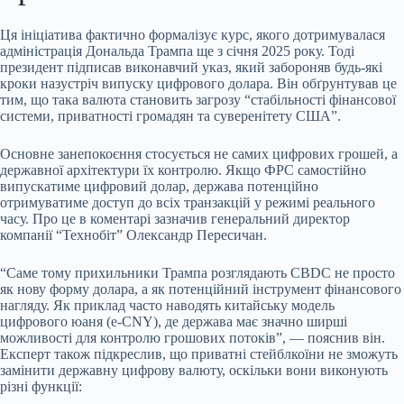
Ця ініціатива фактично формалізує курс, якого дотримувалася
адміністрація Дональда Трампа ще з січня 2025 року. Тоді
президент підписав виконавчий указ, який забороняв будь-які
кроки назустріч випуску цифрового долара. Він обґрунтував це
тим, що така валюта становить загрозу “стабільності фінансової
системи, приватності громадян та суверенітету США”.
Основне занепокоєння стосується не самих цифрових грошей, а
державної архітектури їх контролю. Якщо ФРС самостійно
випускатиме цифровий долар, держава потенційно
отримуватиме доступ до всіх транзакцій у режимі реального
часу. Про це в коментарі зазначив генеральний директор
компанії “Технобіт” Олександр Пересичан.
“Саме тому прихильники Трампа розглядають CBDC не просто
як нову форму долара, а як потенційний інструмент фінансового
нагляду. Як приклад часто наводять китайську модель
цифрового юаня (e-CNY), де держава має значно ширші
можливості для контролю грошових потоків”, — пояснив він.
Експерт також підкреслив, що приватні стейблкоїни не зможуть
замінити державну цифрову валюту, оскільки вони виконують
різні функції: