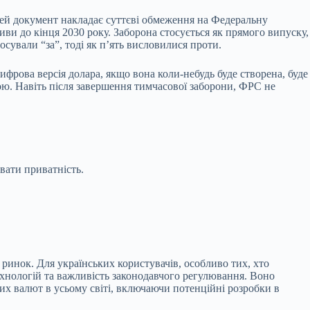
ей документ накладає суттєві обмеження на Федеральну
ви до кінця 2030 року. Заборона стосується як прямого випуску,
сували “за”, тоді як п’ять висловилися проти.
фрова версія долара, якщо вона коли-небудь буде створена, буде
кою. Навіть після завершення тимчасової заборони, ФРС не
вати приватність.
инок. Для українських користувачів, особливо тих, хто
нологій та важливість законодавчого регулювання. Воно
х валют в усьому світі, включаючи потенційні розробки в