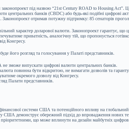
аконопроект під назвою “21st Century ROAD to Housing Act”. Ц
ти центральних банків (CBDC) або будь-які подібні цифрові акти
в.
Законопроект отримав потужну підтримку: 85 сенаторів проголо
ільний характер доларової валюти. Законопроект гарантує, що ци
зпечуватиме приватність, аналогічну тій, що пропонується готів
ід Конгресу.
уде його розгляд та голосування у Палаті представників.
не зможе випускати цифрові валюти центральних банків.
алюта повинна бути відкритою, не вимагати дозволів та гаранту
ватиме окремого дозволу від Конгресу.
гляд Палати представників.
інансової системи США та потенційного впливу на глобальний р
ту США демонструє обережний підхід до впровадження нових тех
я пріоритетними, що може вплинути на дизайн майбутніх цифрови