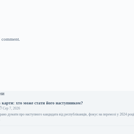
 I comment.
ни
 карти: хто може стати його наступником?
Сер 7, 2026
рано думати про наступного кандидата від республіканців, фокус на перемозі у 2024 роц
…