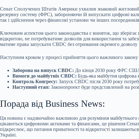
Сенат Сполучених Штатів Америки ухвалив знаковий житловий з
резервну систему (ФРС), забороняючи їй випускати цифрові валю
так і здійснення через фінансові установи чи інших посередникі
Ключовим аспектом цього законодавства є виняток, що зберігає в
відкритою, не потребуватиме дозволів для використання та забе
матиме права запускати CBDC без отримання окремого дозволу в
Наступним кроком у процесі прийняття цього важливого закону б
Заборона на випуск CBDC:
До кінця 2030 року ФРС США 
Вимоги до майбутніх CBDC:
Будь-яка майбутня цифрова в
Контроль Конгресу:
Запуск CBDC після 2030 року потребу
Наступний етап:
Законопроект буде представлений на роз
Порада від Business News:
Ця новина є надзвичайно важливою для розуміння майбутнього ф
цікавиться цифровими активами та фінансами, це рішення Сена
підкреслює, що питання приватності та відкритості залишаютьс
Україні.