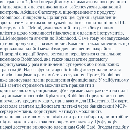
всі транзакції. Деякі операції можуть вимагати вашого ручного
підтвердження перед виконанням, забезпечуючи додатковий
контроль. Абхішек Фатехпурія, віце-президент з продукту
Robinhood, підкреслив, що запуск цієї функції зумовлений
зростаючим запитом користувачів на інтеграцію зовнішніх ШІ-
інструментів. “Ми відчули значний інтерес з боку наших
клієнтів щодо можливості підключення власних інструментів,
LLM-моделей та агентів до Robinhood. Саме тому ми запускаємо
ці нові продукти”, – зазначив він. Компанія також запевнила, що
впровадила надійні механізми для виявлення шахрайства.
Підозрілі операції будуть ретельно перевірятися спеціальною
командою Robinhood, яка також надаватиме допомогу
користувачам у разі виникнення суперечок або помилкових
транзакцій. Наразі функція agentic trading доступна лише для
торгівлі акціями в рамках бета-тестування. Проте, Robinhood
вже анонсувала плани розширення функціоналу. У майбутньому
ШІ-агенти отримають можливість працювати з
криптовалютами, опціонами, ф’ючерсами, контрактами на події
та ринками прогнозів. Крім того, Robinhood представила нову
віртуальну кредитну карту, призначену для ШІ-агентів. Ця карта
дозволяє агентам здійснювати платежі через банківський MCP-
сервер компанії. Користувачі матимуть можливість
встановлювати щомісячні ліміти витрат та обирати, чи потрібне
підтвердження для кожного окремого платежу. Ця функція
наразі доступна виключно власникам Gold Card. Згодом подібну