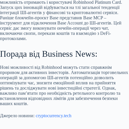
можливість отримають і користувачі Robinhood Platinum Card.
Запуск цих інновацій відбувається на тлі загальної тенденції
інтеграції ШІ-агентів у фінансові та криптовалютні сервіси.
Раніше блокчейн-проєкт Base представив Base MCP –
інструмент для підключення Base Account до ШІ-агентів. Цей
сервіс дає змогу виконувати ончейн-операції через чат,
включаючи свопи, перекази коштів та взаємодію з DeFi-
протоколами.
Порада від Business News:
Нові можливості від Robinhood можуть стати справжнім
проривом для активних інвесторів. Автоматизація торговельних
операцій за допомогою ШІ-агентів потенційно дозволить
оптимізувати час, знизити емоційний вплив на прийняття
рішень та досліджувати нові інвестиційні стратегії. Однак,
важливо пам’ятати про необхідність ретельного контролю та
встановлення відповідних лімітів для забезпечення безпеки
ваших коштів.
Джерело новини:
cryptocurrency.tech