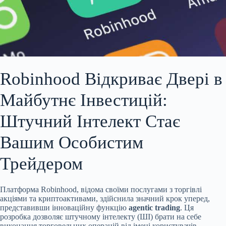
Robinhood Відкриває Двері в
Майбутнє Інвестицій:
Штучний Інтелект Стає
Вашим Особистим
Трейдером
Платформа Robinhood, відома своїми послугами з торгівлі
акціями та криптоактивами, здійснила значний крок уперед,
представивши інноваційну функцію
agentic trading
. Ця
розробка дозволяє штучному інтелекту (ШІ) брати на себе
виконання торговельних операцій від імені користувачів.