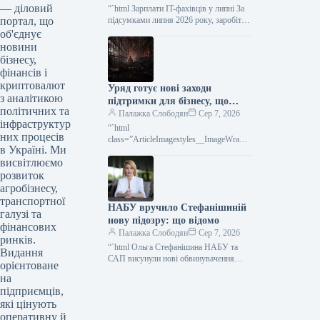
— діловий
“`html Зарплати IT-фахівців у липні За
портал, що
підсумками липня 2026 року, заробітна
плата розробників рівня Lead/Senior+ з
об'єднує
досвідом понад 7 років…
новини
бізнесу,
фінансів і
криптовалют
Уряд готує нові заходи
з аналітикою
підтримки для бізнесу, що
політичних та
постраждав від обстрілів
Палажка Слободян
Сер 7, 2026
інфраструктур
“`html
них процесів
class=”ArticleImagestyles__ImageWrappe
в Україні. Ми
r-sc-lvd8v9-0 cWMVnY”> Вночі росія
висвітлюємо
завдала чергового масованого удару по
Києву та Київській областіУряд
розвиток
України розробляє
агробізнесу,
транспортної
НАБУ вручило Стефанішиній
галузі та
нову підозру: що відомо
фінансових
Палажка Слободян
Сер 7, 2026
ринків.
“`html Ольга Стефанішина НАБУ та
Видання
САП висунули нові обвинувачення
орієнтоване
Ользі Стефанішиній. Інформацію про
на
це поширив Центр протидії корупції.
підприємців,
Наразі триває…
які цінують
оперативну й