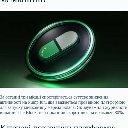
За останні три місяці спостерігається суттєве зниження
активності на Pump.fun, яка вважається провідною платформою
для запуску мемкоїнів у мережі Solana. Як зауважили журналісти
видання The Block, цей показник скоротився на вражаючі 80%.
Ключові показники платформи: