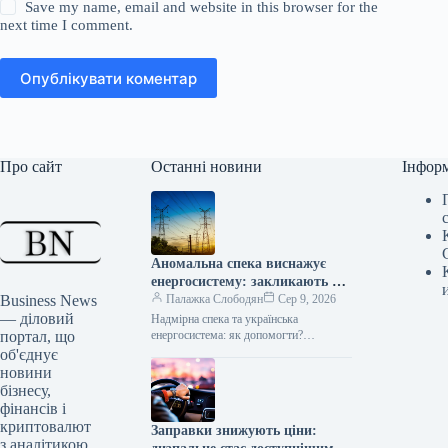
Save my name, email and website in this browser for the
next time I comment.
Опублікувати коментар
Про сайт
Останні новини
Інфор
Аномальна спека виснажує
енергосистему: закликають до
Business News
термінових дій
Палажка Слободян
Сер 9, 2026
— діловий
Надмірна спека та українська
портал, що
енергосистема: як допомогти?
Продовжувана літня спека створює
об'єднує
значне додаткове навантаження на
новини
енергетичну інфраструктуру України.
бізнесу,
Компанія
фінансів і
криптовалют
Заправки знижують ціни:
з аналітикою