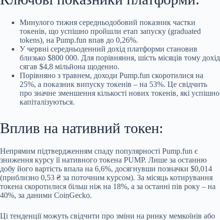
Минулого тижня середньодобовий показник частки
токенів, що успішно пройшли етап запуску (graduated
tokens), на Pump.fun впав до 0,26%.
У
червні середньоденний дохід платформи становив
близько $800 000. Для порівняння, шість місяців тому дохід
сягав $4,8 мільйона щоденно.
Порівняно з травнем, доходи Pump.fun скоротилися на
25%, а показник випуску токенів – на 53%. Це свідчить
про значне зменшення кількості нових токенів, які успішно
капіталізуються.
Вплив на нативний токен:
Непрямим підтвердженням спаду популярності Pump.fun є
зниження курсу її нативного токена PUMP. Лише за останню
добу його вартість впала на 6,6%, досягнувши позначки $0,014
(приблизно 0,53 ₴ за поточним курсом). За місяць котирування
токена скоротилися більш ніж на 18%, а за останні пів року – на
40%, за даними CoinGecko.
Ці тенденції можуть свідчити про зміни на ринку мемкоїнів або