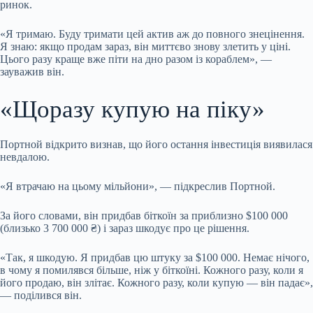
ринок.
«Я тримаю. Буду тримати цей актив аж до повного знецінення.
Я знаю: якщо продам зараз, він миттєво знову злетить у ціні.
Цього разу краще вже піти на дно разом із кораблем», —
зауважив він.
«Щоразу купую на піку»
Портной відкрито визнав, що його остання інвестиція виявилася
невдалою.
«Я втрачаю на цьому мільйони», — підкреслив Портной.
За його словами, він придбав біткоїн за приблизно $100 000
(близько 3 700 000 ₴) і зараз шкодує про це рішення.
«Так, я шкодую. Я придбав цю штуку за $100 000. Немає нічого,
в чому я помилявся більше, ніж у біткоїні. Кожного разу, коли я
його продаю, він злітає. Кожного разу, коли купую — він падає»,
— поділився він.