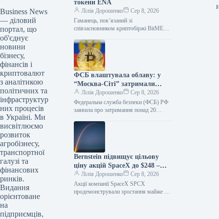
токени ENA
Business News
Лілія Дорошенко
Сер 8, 2026
— діловий
Гаманець, пов’язаний зі
портал, що
співзасновником криптобіржі BitMEX
та головою інвестиційного фонду
об'єднує
Maelstrom Артуром Хейсом (Arthur
новини
Hayes), придбав 10,9 мільйона токенів
бізнесу,
ENA…
фінансів і
криптовалют
ФСБ влаштувала облаву: у
з аналітикою
“Москва-Сіті” затримали
політичних та
співробітників
Лілія Дорошенко
Сер 8, 2026
інфраструктур
криптообмінників
Федеральна служба безпеки (ФСБ) РФ
них процесів
заявила про затримання понад 20
в Україні. Ми
співробітників криптообмінників у
висвітлюємо
бізнес-центрі «Москва-Сіті». Їх
підозрюють у допомозі шахраям.…
розвиток
агробізнесу,
транспортної
Bernstein підвищує цільову
галузі та
ціну акцій SpaceX до $248 –
фінансових
ринок реагує зростанням
Лілія Дорошенко
Сер 8, 2026
ринків.
Акції компанії SpaceX SPCX
Видання
продемонстрували зростання майже на
орієнтоване
3% на премаркеті у четвер, після того,
на
як аналітики Bernstein підвищили
підприємців,
цільову…