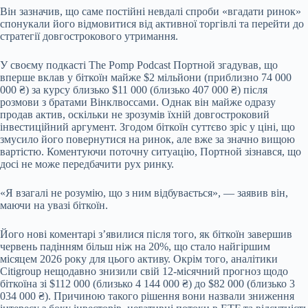
Він зазначив, що саме постійні невдалі спроби «вгадати ринок»
спонукали його відмовитися від активної торгівлі та перейти до
стратегії довгострокового утримання.
У своєму подкасті The Pomp Podcast Портной згадував, що
вперше вклав у біткоїн майже $2 мільйони (приблизно 74 000
000 ₴) за курсу близько $11 000 (близько 407 000 ₴) після
розмови з братами Вінклвоссами. Однак він майже одразу
продав актив, оскільки не зрозумів їхній довгостроковий
інвестиційний аргумент. Згодом біткоїн суттєво зріс у ціні, що
змусило його повернутися на ринок, але вже за значно вищою
вартістю. Коментуючи поточну ситуацію, Портной зізнався, що
досі не може передбачити рух ринку.
«Я взагалі не розумію, що з ним відбувається», — заявив він,
маючи на увазі біткоїн.
Його нові коментарі з’явилися після того, як біткоїн завершив
червень падінням більш ніж на 20%, що стало найгіршим
місяцем 2026 року для цього активу. Окрім того, аналітики
Citigroup нещодавно знизили свій 12-місячний прогноз щодо
біткоїна зі $112 000 (близько 4 144 000 ₴) до $82 000 (близько 3
034 000 ₴). Причиною такого рішення вони назвали зниження