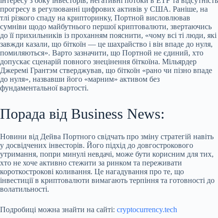
інтересу з боку інвесторів, негативні потоки в ETF та відсутність
прогресу в регулюванні цифрових активів у США. Раніше, на
тлі різкого спаду на крипторинку, Портной висловлював
сумніви щодо майбутнього першої криптовалюти, звертаючись
до її прихильників із проханням пояснити, «чому всі ті люди, які
завжди казали, що біткоїн — це шахрайство і він впаде до нуля,
помиляються». Варто зазначити, що Портной не єдиний, хто
допускає сценарій повного знецінення біткоїна. Мільярдер
Джеремі Грантэм стверджував, що біткоїн «рано чи пізно впаде
до нуля», назвавши його «марним» активом без
фундаментальної вартості.
Порада від Business News:
Новини від Дейва Портного свідчать про зміну стратегій навіть
у досвідчених інвесторів. Його підхід до довгострокового
утримання, попри минулі невдачі, може бути корисним для тих,
хто не хоче активно стежити за ринком та переживати
короткострокові коливання. Це нагадування про те, що
інвестиції в криптовалюти вимагають терпіння та готовності до
волатильності.
Подробиці можна знайти на сайті:
cryptocurrency.tech