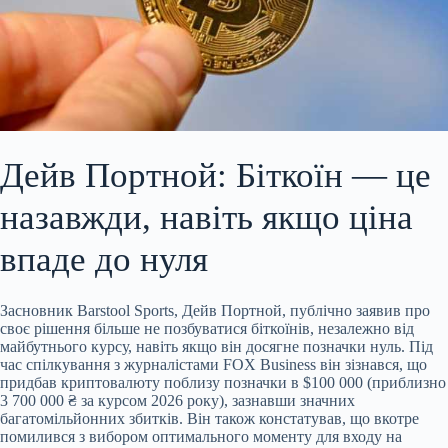
Дейв Портной: Біткоїн — це
назавжди, навіть якщо ціна
впаде до нуля
Засновник Barstool Sports, Дейв Портной, публічно заявив про
своє рішення більше не позбуватися біткоїнів, незалежно від
майбутнього курсу, навіть якщо він досягне позначки нуль. Під
час спілкування з журналістами FOX Business він зізнався, що
придбав криптовалюту поблизу позначки в $100 000 (приблизно
3 700 000 ₴ за курсом 2026 року), зазнавши значних
багатомільйонних збитків. Він також констатував, що вкотре
помилився з
вибором оптимального моменту для входу на