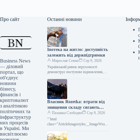
Про сайт
Останні новини
Інфор
Іпотека на житло: доступність
залежить від держпідтримки
Business News
Мирослав Семко
Сер 9, 2026
— діловий
Український ринок нерухомості
портал, що
демонструє поступове відновлення,
проте динаміка іпотечного
об'єднує
кредитування у першому півріччі 2026
новини
року значною мірою залежить від
бізнесу,
державної
фінансів і
криптовалют
Власник Rozetka: втрати від
з аналітикою
знищення складу сягають
політичних та
мільярдів гривень
Палажка Слободян
Сер 9, 2026
інфраструктур
“`html
них процесів
class=”ArticleImagestyles__ImageWrappe
в Україні. Ми
r-sc-lvd8v9-0 cWMVnY”> <img
висвітлюємо
src="/wp-
content/uploads/2026/08/cb2b6149ecf674
розвиток