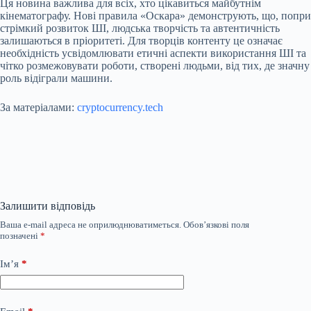
Ця новина важлива для всіх, хто цікавиться майбутнім
кінематографу. Нові правила «Оскара» демонструють, що, попри
стрімкий розвиток ШІ, людська творчість та автентичність
залишаються в пріоритеті. Для творців контенту це означає
необхідність усвідомлювати етичні аспекти використання ШІ та
чітко розмежовувати роботи, створені людьми, від тих, де значну
роль відіграли машини.
За матеріалами:
cryptocurrency.tech
Залишити відповідь
Ваша e-mail адреса не оприлюднюватиметься.
Обов’язкові поля
позначені
*
Ім’я
*