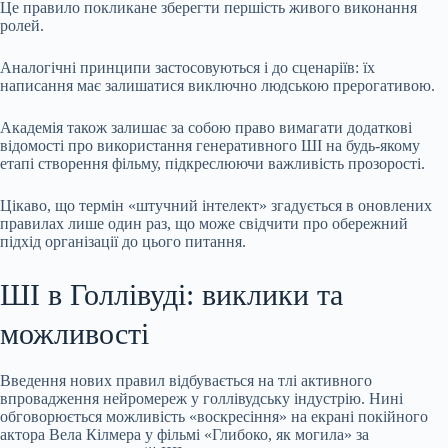
Це
правило покликане зберегти першість живого виконання
ролей.
Аналогічні принципи застосовуються і до сценаріїв: їх
написання має залишатися виключно людською прерогативою.
Академія також залишає за собою право вимагати додаткові
відомості про використання генеративного ШІ на будь-якому
етапі створення фільму, підкреслюючи важливість прозорості.
Цікаво, що термін «штучний інтелект» згадується в оновлених
правилах лише один раз, що може свідчити про обережний
підхід організації до цього питання.
ШІ в Голлівуді: виклики та
можливості
Введення нових правил відбувається на тлі активного
впровадження нейромереж у голлівудську індустрію. Нині
обговорюється можливість «воскресіння» на екрані покійного
актора Вела Кілмeра у фільмі «Глибоко, як могила» за