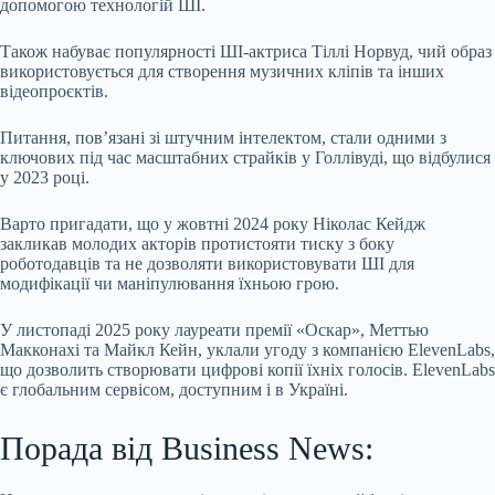
допомогою технологій ШІ.
Також набуває популярності ШІ-актриса Тіллі Норвуд, чий образ
використовується для створення музичних кліпів та інших
відеопроєктів.
Питання, пов’язані зі штучним інтелектом, стали одними з
ключових під час масштабних страйків у Голлівуді, що відбулися
у 2023 році.
Варто пригадати, що у жовтні 2024 року Ніколас Кейдж
закликав молодих акторів протистояти тиску з боку
роботодавців та не дозволяти використовувати ШІ для
модифікації чи маніпулювання їхньою грою.
У листопаді 2025 року лауреати премії «Оскар», Меттью
Макконахі та Майкл Кейн, уклали угоду з компанією ElevenLabs,
що дозволить створювати цифрові копії їхніх голосів. ElevenLabs
є глобальним сервісом, доступним і в Україні.
Порада від Business News: