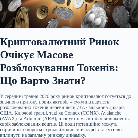
Криптовалютний Ринок
Очікує Масове
Розблокування Токенів:
Що Варто Знати?
У середині травня 2026 року ринок криптовалют готується до
значного притоку нових активів – сукупна вартість
розблокованих токенів перевищить 737,7 мільйона доларів
США. Ключові гравці, такі як Connex (CONX), Avalanche
(AVAX) та Arbitrum (ARB), планують масштабні вивільнення
своїх заблокованих коштів. Ці події потенційно можуть
спричинити короткострокові коливання курсів та суттєво
вплинути на загальну ринкову динаміку.