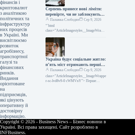
фінансів і
криптовалют
Серпень принесе нові ліміти:
з аналітикою
перевірте, чи не заблокують
політичних та
ваші картки та перекази
Палажка Слободян
Сер 9, 2026
інфраструктур
“`html
них процесів
class=”ArticleImagestyles__ImageWrappe
в Україні. Ми
r-sc-lvd8v9-0 cWMVnY”> Картковий
висвітлюємо
переказВід середини серпня в Україні
запрацюють оновлені правила
розвиток
фінансового моніторингу,
агробізнесу,
транспортної
Україна будує соціальне житло:
галузі та
п’ять міст отримають перші
фінансових
новобудови
Палажка Слободян
Сер 9, 2026
ринків.
class=”ArticleImagestyles__ImageWrappe
Видання
r-sc-lvd8v9-0 cWMVnY”> Перше
орієнтоване
соціальне житло в Україні зведуть у
на
п’яти містахУ п’ятьох українських
підприємців,
громадах незабаром розпочнеться
які цінують
оперативну й
достовірну
інформацію.
Copyright © 2026 - Business News – Бізнес новини в
Україні. Всі права захищені. Сайт розроблено в
INFBusiness.