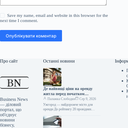
Save my name, email and website in this browser for the
next time I comment.
Опублікувати коментар
Про сайт
Останні новини
Інфор
Де найвищі ціни на оренду
житла перед початком
Business News
навчального року
Палажка Слободян
Сер 9, 2026
— діловий
Ужгород — найдорожче місто для
портал, що
оренди До рейтингу 20 провідних
закладів вищої освіти України у 2026
об'єднує
році увійшли сім київських…
новини
бізнесу,