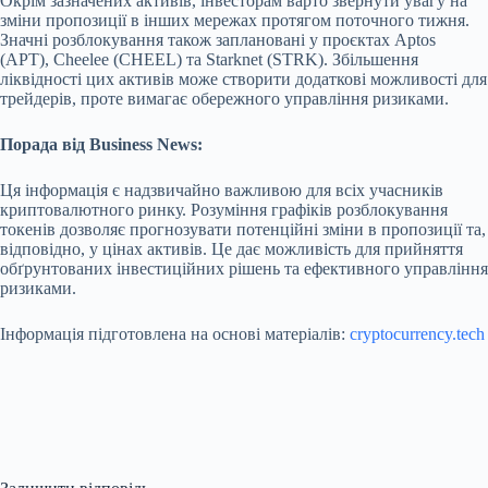
Окрім зазначених активів, інвесторам варто звернути увагу на
зміни пропозиції в інших мережах протягом поточного тижня.
Значні розблокування також заплановані у проєктах Aptos
(APT), Cheelee (CHEEL) та Starknet (STRK). Збільшення
ліквідності цих активів може створити додаткові можливості для
трейдерів, проте вимагає обережного управління ризиками.
Порада від Business News:
Ця інформація є надзвичайно важливою для всіх учасників
криптовалютного ринку. Розуміння графіків розблокування
токенів дозволяє прогнозувати потенційні зміни в пропозиції та,
відповідно, у цінах активів. Це дає можливість для прийняття
обґрунтованих інвестиційних рішень та ефективного управління
ризиками.
Інформація підготовлена на основі матеріалів:
cryptocurrency.tech