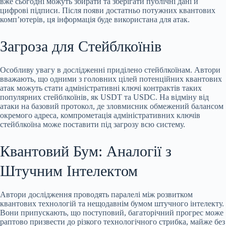
вже сьогодні можуть збирати та зберігати публічні дані й
цифрові підписи. Після появи достатньо потужних квантових
комп’ютерів, ця інформація буде використана для атак.
Загроза для Стейблкоїнів
Особливу увагу в дослідженні приділено стейблкоїнам. Автори
вважають, що одними з головних цілей потенційних квантових
атак можуть стати адміністративні ключі контрактів таких
популярних стейблкоїнів, як USDT та USDC. На відміну від
атаки на базовий протокол, де зловмисник обмежений балансом
окремого адреса, компрометація адміністративних ключів
стейблкоїна може поставити під загрозу всю систему.
Квантовий Бум: Аналогії з
Штучним Інтелектом
Автори дослідження проводять паралелі між розвитком
квантових технологій та нещодавнім бумом штучного інтелекту.
Вони припускають, що поступовий, багаторічний прогрес може
раптово призвести до різкого технологічного стрибка, майже без