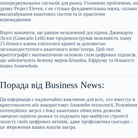
попереджувальних сигналів для ринку. Головною проблемою, на
думку Project Eleven, є не стільки фундаментальна наука, скільки
масштабування квантових систем та їх практичне
впровадження.
Варто зазначити, що раніше незалежний дослідник Джанкарло
Леллі (Giancarlo Lelli) вже продемонстрував можливість зламу
15-бітного ключа еліптичної кривої за допомогою
загальнодоступного квантового комп’ютера. Цей тип
криптографії є математичною основою схем цифрових підписів,
що забезпечують безпеку мереж Біткоїна, Ефіріуму та більшості
інших блокчейнів.
Порада від Business News:
Ця інформація є надзвичайно важливою для всіх, хто інвестує в
криптовалюти або використовує блокчейн-технології. Розуміння
потенційних загроз з боку квантових обчислень дозволяє
завчасно оцінити ризики та подумати про майбутні стратегії
захисту своїх цифрових активів, адже профілактика сьогодні –
це збереження ваших коштів завтра.