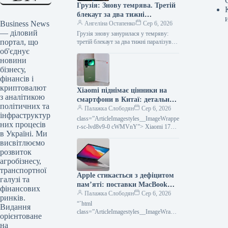
Грузія: Знову темрява. Третій
блекаут за два тижні
Business News
сколихнув країну
Ангеліна Остапенко
Сер 6, 2026
— діловий
Грузія знову занурилася у темряву:
портал, що
третій блекаут за два тижні паралізував
країну Фото: report.az Підпишіться на
об'єднує
нас в Google додати…
новини
бізнесу,
фінансів і
криптовалют
Xiaomi піднімає цінники на
з аналітикою
смартфони в Китаї: детальний
політичних та
огляд причин
Палажка Слободян
Сер 6, 2026
інфраструктур
class=”ArticleImagestyles__ImageWrappe
них процесів
r-sc-lvd8v9-0 cWMVnY”> Xiaomi 17
в Україні. Ми
Pro MaxКомпанія Xiaomi з 2 серпня
висвітлюємо
підвищує вартість низки своїх
флагманських смартфонів на ринку
розвиток
агробізнесу,
транспортної
Apple стикається з дефіцитом
галузі та
пам’яті: поставки MacBook
фінансових
Air під загрозою
Палажка Слободян
Сер 6, 2026
ринків.
“`html
Видання
class=”ArticleImagestyles__ImageWrappe
орієнтоване
r-sc-lvd8v9-0 cWMVnY”> MacBook Air
на
Apple відчуває значний дефіцит