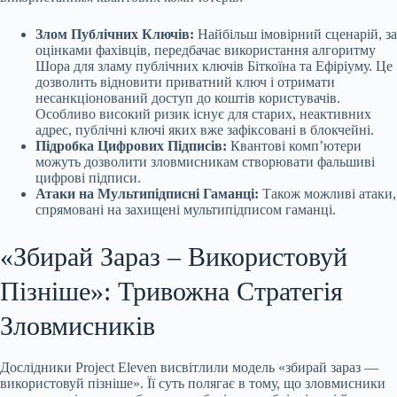
Злом Публічних Ключів:
Найбільш імовірний сценарій, за
оцінками фахівців, передбачає використання алгоритму
Шора для зламу публічних ключів Біткоїна та Ефіріуму. Це
дозволить відновити приватний ключ і отримати
несанкціонований доступ до коштів користувачів.
Особливо високий ризик існує для старих, неактивних
адрес, публічні ключі яких вже зафіксовані в блокчейні.
Підробка Цифрових Підписів:
Квантові комп’ютери
можуть дозволити зловмисникам створювати фальшиві
цифрові підписи.
Атаки на Мультипідписні Гаманці:
Також можливі атаки,
спрямовані на захищені мультипідписом гаманці.
«Збирай Зараз – Використовуй
Пізніше»: Тривожна Стратегія
Зловмисників
Дослідники Project Eleven висвітлили модель «збирай зараз —
використовуй пізніше». Її суть полягає в тому, що зловмисники