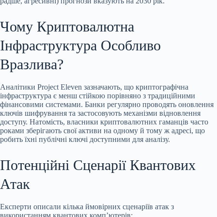
радше,
агресивні) прогнози вказують на 2030 рік.
Чому Криптовалютна
Інфраструктура Особливо
Вразлива?
Аналітики Project Eleven зазначають, що криптографічна
інфраструктура є менш стійкою порівняно з традиційними
фінансовими системами. Банки регулярно проводять оновлення
ключів шифрування та застосовують механізми відновлення
доступу. Натомість, власники криптовалютних гаманців часто
роками зберігають свої активи на одному й тому ж адресі, що
робить їхні публічні ключі доступними для аналізу.
Потенційні Сценарії Квантових
Атак
Експерти описали кілька ймовірних сценаріїв атак з
використанням квантових комп’ютерів: