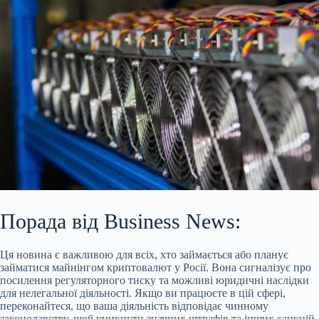
Порада від Business News:
Ця новина є важливою для всіх, хто займається або планує
займатися майнінгом криптовалют у Росії. Вона сигналізує про
посилення регуляторного тиску та можливі юридичні наслідки
для нелегальної діяльності. Якщо ви працюєте в цій сфері,
переконайтеся, що ваша діяльність відповідає чинному
законодавству, щоб уникнути значних штрафів та інших санкцій.