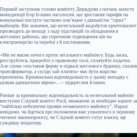
Перший заступник голови комітету Держдуми з питань захисту
конкуренції Ігор Ігошин наголосив, що зростання тарифів на
комунальні послуги частково пов’язане з діяльністю “сірих”
майнерів. Він зазначив, що нелегальний видобуток криптовалют
призводить до виходу з ладу підстанцій та обладнання в
житлових районах, що спричиняє підвищення цін на
електроенергію та перебої з її постачанням.
«Ми не маємо нічого проти легального майнінгу. Будь ласка,
реєструйтеся, працюйте у правовому полі, сплачуйте податки.
Але схема «поставив ферму в підвалі житлового будинку, спалив
трансформатор, а сусіди хай платять» має бути жорстко
припинена. Кримінальна відповідальність у цьому випадку є
цілком адекватною мірою», — підкреслив Ігошин.
Раніше за кримінальну відповідальність за нелегальний майнінг
виступив Слідчий комітет Росії, вважаючи за необхідне карати за
“найбільш небезпечні прояви незаконного майнінгу”. Наразі
невідомо, чи йдеться про положення вже ухваленого в першому
читанні законопроєкту, чи Слідчий комітет готує власну, ще
суворішу ініціативу.