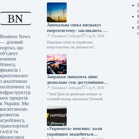
Аномальна спека виснажує
енергосистему: закликають до
Business News
термінових дій
Палажка Слободян
Сер 9, 2026
— діловий
Надмірна спека та українська
портал, що
енергосистема: як допомогти?
Продовжувана літня спека створює
об'єднує
значне додаткове навантаження на
новини
енергетичну інфраструктуру України.
бізнесу,
Компанія
фінансів і
криптовалют
Заправки знижують ціни:
з аналітикою
дизпальне стає доступнішим
політичних та
вперше за місяць
Палажка Слободян
Сер 9, 2026
інфраструктур
“`html Ціни на дизпальне вперше за
них процесів
останній місяць знизилися Оптовий
в Україні. Ми
сегмент дизельного пального в Україні
висвітлюємо
вперше за останні чотири тижні…
розвиток
агробізнесу,
транспортної
«Укрпошта» пояснює: коли
галузі та
українцям знадобиться
фінансових