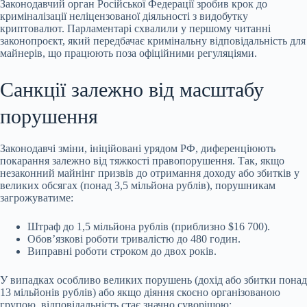
Законодавчий орган Російської Федерації зробив крок до
криміналізації неліцензованої діяльності з видобутку
криптовалют. Парламентарі схвалили у першому читанні
законопроєкт, який передбачає кримінальну відповідальність для
майнерів, що працюють поза офіційними регуляціями.
Санкції залежно від масштабу
порушення
Законодавчі зміни, ініційовані урядом РФ, диференціюють
покарання залежно від тяжкості правопорушення. Так, якщо
незаконний майнінг призвів до отримання доходу або збитків у
великих обсягах (понад 3,5 мільйона рублів), порушникам
загрожуватиме:
Штраф до 1,5 мільйона рублів (приблизно $16 700).
Обов’язкові роботи тривалістю до 480 годин.
Виправні роботи строком до двох років.
У випадках особливо великих порушень (дохід або збитки понад
13 мільйонів рублів) або якщо діяння скоєно організованою
групою, відповідальність стає значно суворішою: