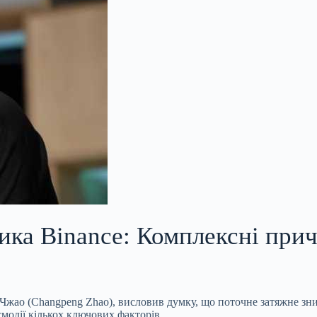
ника Binance: Комплексні при
н Чжао (Changpeng Zhao), висловив думку, що поточне затяжне 
модії кількох ключових факторів.