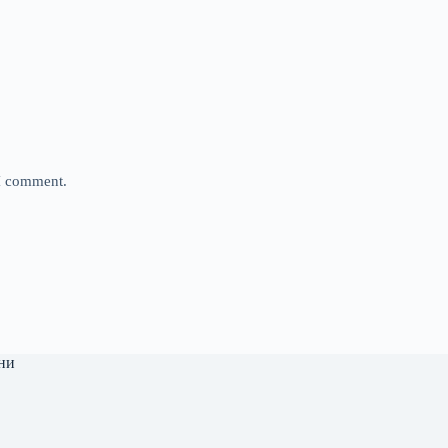
 I comment.
ни