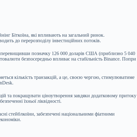
нінг Біткоїна, які впливають на загальний ринок.
водить до перерозподілу інвестиційних потоків.
му, перевищивши позначку 126 000 доларів США (приблизно 5 040
птовалюти безпосередньо впливає на стабільність Binance. Попри
меться кількість транзакцій, а це, своєю чергою, стимулюватиме
inDesk.
одій та покращувати ціноутворення завдяки додатковому притоку
езпеченні їхньої ліквідності.
сні стейблкоїни, забезпечені національними фіатними
економіки.