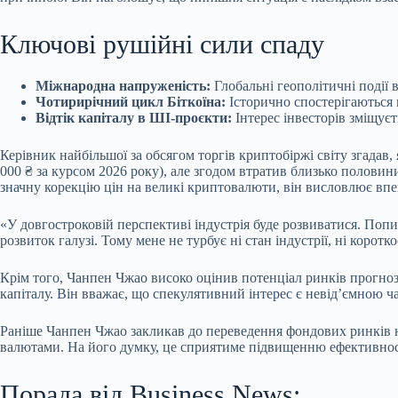
Ключові рушійні сили спаду
Міжнародна напруженість:
Глобальні геополітичні події 
Чотирирічний цикл Біткоїна:
Історично спостерігаються п
Відтік капіталу в ШІ-проєкти:
Інтерес інвесторів зміщує
Керівник найбільшої за обсягом торгів криптобіржі світу згада
000 ₴ за курсом 2026 року), але згодом втратив близько полови
значну корекцію цін на великі криптовалюти, він висловлює впе
«У довгостроковій перспективі індустрія буде розвиватися. Попи
розвиток галузі. Тому мене не турбує ні стан індустрії, ні коро
Крім того, Чанпен Чжао високо оцінив потенціал ринків прогноз
капіталу. Він вважає, що спекулятивний інтерес є невід’ємною ча
Раніше Чанпен Чжао закликав до переведення фондових ринків н
валютами. На його думку, це сприятиме підвищенню ефективност
Порада від Business News: