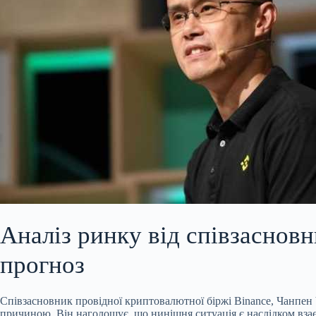
Аналіз ринку від співзаснов
прогноз
Співзасновник провідної криптовалютної біржі Binance, Чанпе
причиною. Він наголошує, що нинішня ситуація є наслідком взає