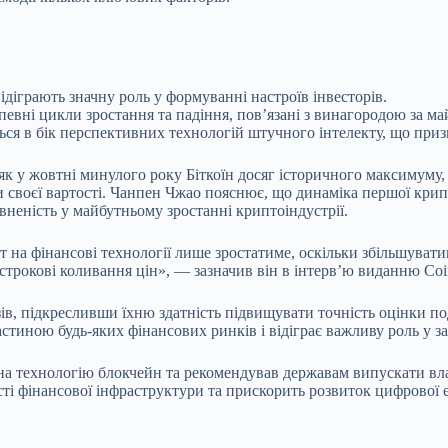
відіграють значну роль у формуванні настроїв
інвесторів.
евні цикли зростання та падіння, пов’язані з винагородою за май
ться в бік перспективних технологій штучного інтелекту, що приз
в, як у жовтні минулого року Біткоїн досяг історичного максиму
ни своєї вартості. Чанпен Чжао пояснює, що динаміка першої кри
вненість у майбутньому зростанні криптоіндустрії.
т на фінансові технології лише зростатиме, оскільки збільшувати
ткострокові коливання цін», — зазначив він в інтерв’ю виданню Co
ів, підкресливши їхню здатність підвищувати точність оцінки п
стиною будь-яких фінансових ринків і відіграє важливу роль у заб
а технологію блокчейн та рекомендував державам випускати вла
і фінансової інфраструктури та прискорить розвиток цифрової 