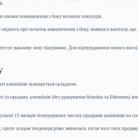
ї.
і ознаки пожвавлення з боку великих покупців.
 свідчить про початок накопичення з боку значного капіталу, що
тестує важливу зону підтримки. Для підтвердження нового висх
у
нті альткоїнів залишається складною.
і та продажу альткоїнів (без урахування біткоїна та Ethereum) з
ультат 15 місяців безперервних чистих продажів альткоїнів на сп
 проте згодом тенденція різко змінилася, після чого тиск прода