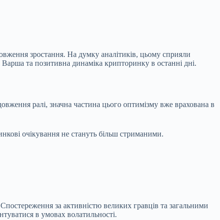
овження зростання. На думку аналітиків, цьому сприяли
 Варша та позитивна динаміка крипторинку в останні дні.
одовження ралі, значна частина цього оптимізму вже врахована в
инкові очікування не стануть більш стриманими.
в. Спостереження за активністю великих гравців та загальними
нтуватися в умовах волатильності.