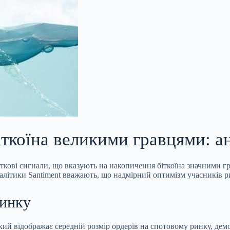
ткоїна великими гравцями: а
ткові сигнали, що вказують на накопичення біткоїна значними г
Аналітики Santiment вважають, що надмірний оптимізм учасникі
ринку
який відображає середній розмір ордерів на спотовому ринку, дем