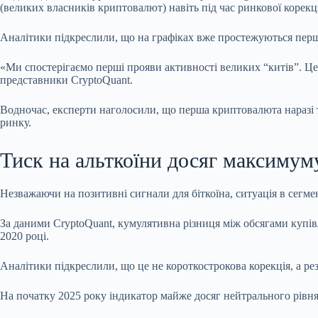
(великих власників криптовалют) навіть під час ринкової корекці
Аналітики підкреслили, що на графіках вже простежуються перш
«Ми спостерігаємо перші прояви активності великих “китів”. Це
представники CryptoQuant.
Водночас, експерти наголосили, що перша криптовалюта наразі 
ринку.
Тиск на альткоїни досяг максимум
Незважаючи на позитивні сигнали для біткоїна, ситуація в сегме
За даними CryptoQuant, кумулятивна різниця між обсягами купівл
2020 році.
Аналітики підкреслили, що це не короткострокова корекція, а рез
На початку 2025 року індикатор майже досяг нейтрального рівня,