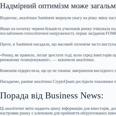
Надмірний оптимізм може загальм
Водночас, аналітики Santiment звернули увагу на різку зміну нас
Якщо на початку червня більшість учасників ринку очікувала по
послаблення геополітичної напруженості, перше засідання FOMC
Проте, в Santiment нагадали, що масовий оптимізм часто виступ
«Ринку, як правило, легше зростати тоді, коли серед інвесторів 
ринковому позиціонуванні», — зазначили аналітики.
Компанія підкреслила, що це не означає завершення висхідного 
Нагадаємо, раніше аналітики CryptoQuant дослідили показники 
Порада від Business News:
Ці аналітичні звіти надають цінну інформацію для інвесторів, д
настроями ринку є ключовим для прийняття обґрунтованих інвест