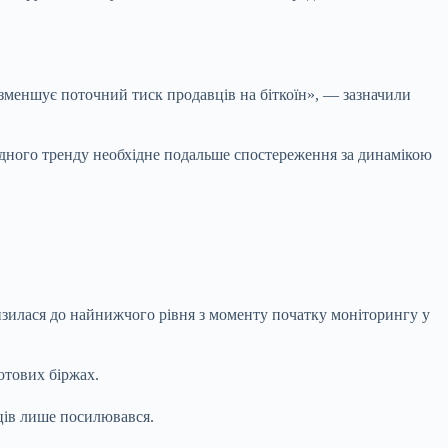
 зменшує поточний тиск продавців на біткоїн», — зазначили
ідного тренду необхідне подальше спостереження за динамікою
низилася до найнижчого рівня з моменту початку моніторингу у
отових біржах.
вців лише посилювався.