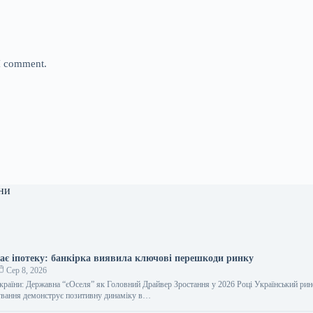
 I comment.
ни
ає іпотеку: банкірка виявила ключові перешкоди ринку
Сер 8, 2026
країни: Державна “єОселя” як Головний Драйвер Зростання у 2026 Році Український ри
ування демонструє позитивну динаміку в…