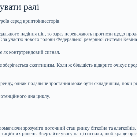
увати ралі
троїв серед криптоінвесторів.
дальшого падіння цін, то зараз переважають прогнози щодо прод
 за участю нового голови Федеральної резервної системи Кевіна
ає як контртрендовий сигнал.
ще зберігається скептицизм. Коли ж більшість відкрито очікує пр
тренду, однак подальше зростання може бути складнішим, поки р
потенційного дна циклу.
опомагаючи зрозуміти поточний стан ринку біткоїна та альткоїні
иційних рішень. Звертайте увагу на ці сигнали, щоб краще оріє