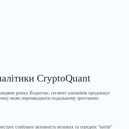
налітики CryptoQuant
равцями ринку. Водночас, сегмент альткоїнів продовжує
в ринку може перешкоджати подальшому зростанню.
онструє стабільну активність великих та середніх “китів”