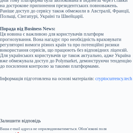
днів тому платформа була заблокована в Індонезії через ставки
на дострокове припинення президентських повноважень.
Раніше доступ до сервісу також обмежили в Австралії, Франції,
Польщі, Сінгапурі, Україні та Швейцарії.
Порада від Business News:
Ця новина є важливою для користувачів платформ
прогнозування. Вона нагадує про необхідність враховувати
регуляторні вимоги різних країн та про потенційні ризики
використання сервісів, що працюють без відповідних ліцензій.
Для українських користувачів це також актуально, адже Україна
вже обмежувала доступ до Polymarket, демонструючи тенденцію
до посилення контролю за такими платформами.
Інформація підготовлена на основі матеріалів:
cryptocurrency.tech
Залишити відповідь
Ваша e-mail адреса не оприлюднюватиметься.
Обов’язкові поля