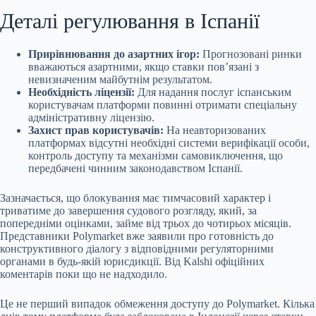
Деталі регулювання в Іспанії
Прирівнювання до азартних ігор:
Прогнозовані ринки
вважаються азартними, якщо ставки пов’язані з
невизначеним майбутнім результатом.
Необхідність ліцензії:
Для надання послуг іспанським
користувачам платформи повинні отримати спеціальну
адміністративну ліцензію.
Захист прав користувачів:
На неавторизованих
платформах відсутні необхідні системи верифікації особи,
контроль доступу та механізми самовиключення, що
передбачені чинним законодавством Іспанії.
Зазначається, що блокування має тимчасовий характер і
триватиме до завершення судового розгляду, який, за
попередніми оцінками, займе від трьох до чотирьох місяців.
Представники Polymarket вже заявили про готовність до
конструктивного діалогу з відповідними регуляторними
органами в будь-якій юрисдикції. Від Kalshi офіційних
коментарів поки що не надходило.
Це не перший випадок обмеження доступу до Polymarket. Кілька