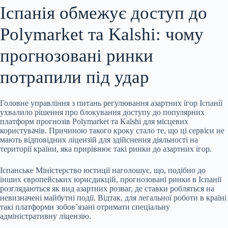
Іспанія обмежує доступ до
Polymarket та Kalshi: чому
прогнозовані ринки
потрапили під удар
Головне управління з питань регулювання азартних ігор Іспанії
ухвалило рішення про блокування доступу до популярних
платформ прогнозів Polymarket та Kalshi для місцевих
користувачів. Причиною такого кроку стало те, що ці сервіси не
мають відповідних ліцензій для здійснення діяльності на
території країни, яка прирівнює такі ринки до азартних ігор.
Іспанське Міністерство юстиції наголошує, що, подібно до
інших європейських юрисдикцій, прогнозовані ринки в Іспанії
розглядаються як вид азартних розваг, де ставки робляться на
невизначені майбутні події. Відтак, для легальної роботи в країні
такі платформи зобов’язані отримати спеціальну
адміністративну ліцензію.