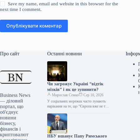
Save my name, email and website in this browser for the
next time I comment.
Опублікувати коментар
Про сайт
Останні новини
Інфор
Чи загрожує Україні “відтік
мізків” і як це зупинити?
Business News
Мирослав Семко
Сер 10, 2026
— діловий
У соціальних мережах часто лунають
портал, що
нарікання на те, що “Європа вже не та”,
“вулиці стали бруднішими”, “нас там
об'єднує
замінюють” та…
новини
бізнесу,
фінансів і
криптовалют
НБУ вшанує Папу Римського