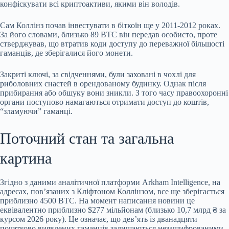
конфіскувати всі криптоактиви, якими він володів.
Сам Коллінз почав інвестувати в біткоїн ще у 2011-2012 роках.
За його словами, близько 89 BTC він передав особисто, проте
стверджував, що втратив коди доступу до переважної більшості
гаманців, де зберігалися його монети.
Закриті ключі, за свідченнями, були заховані в чохлі для
риболовних снастей в орендованому будинку. Однак після
прибирання або обшуку вони зникли. З того часу правоохоронні
органи поступово намагаються отримати доступ до коштів,
“зламуючи” гаманці.
Поточний стан та загальна
картина
Згідно з даними аналітичної платформи Arkham Intelligence, на
адресах, пов’язаних з Кліфтоном Коллінзом, все ще зберігається
приблизно 4500 BTC. На момент написання новини це
еквівалентно приблизно $277 мільйонам (близько 10,7 млрд ₴ за
курсом 2026 року). Це означає, що дев’ять із дванадцяти
початково виявлених гаманців залишаються незашифрованими.