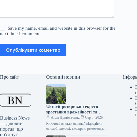
Save my name, email and website in this browser for the
next time I comment.
Опублікувати коментар
Про сайт
Останні новини
Інфор
Ukravit розкриває секрети
зростання врожайності та
Business News
стійкості озимої пшениці
Алла Приймаченко
Сер 7, 2026
— діловий
Ключові аспекти осінньої підгодівлі
портал, що
озимої пшениці: експертні рекомендації
Фото: Ukravit Наближається осіння
об'єднує