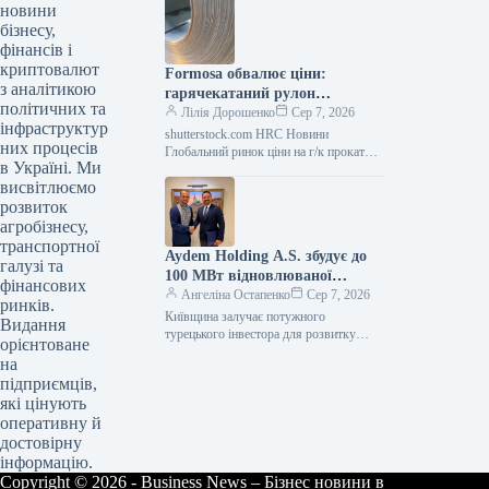
посівна кампанія для зернових культур.
новини
У цей період,…
бізнесу,
фінансів і
криптовалют
Formosa обвалює ціни:
з аналітикою
гарячекатаний рулон
політичних та
дешевшає до вересневого
Лілія Дорошенко
Сер 7, 2026
інфраструктур
продажу
shutterstock.com HRC Новини
них процесів
Глобальний ринок ціни на г/к прокат
в Україні. Ми
Роздрукувати 230 06 Серпня 2026
висвітлюємо
Formosa коригує ціни на гарячекатаний
прокат…
розвиток
агробізнесу,
транспортної
Aydem Holding A.S. збудує до
галузі та
100 МВт відновлюваної
фінансових
енергетики на Київщині
Ангеліна Остапенко
Сер 7, 2026
ринків.
Київщина залучає потужного
Видання
турецького інвестора для розвитку
орієнтоване
«зеленої» енергетики Агенція
на
регіонального розвитку Київської
підприємців,
області уклала меморандум про
які цінують
партнерство з
оперативну й
достовірну
інформацію.
Copyright © 2026 - Business News – Бізнес новини в