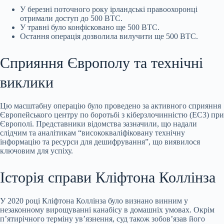
У березні поточного року ірландські правоохоронці
отримали доступ до 500 BTC.
У травні було конфісковано ще 500 BTC.
Остання операція дозволила вилучити ще 500 BTC.
Сприяння Європолу та технічні
виклики
Цю масштабну операцію було проведено за активного сприяння
Європейського центру по боротьбі з кіберзлочинністю (EC3) при
Європолі. Представники відомства зазначили, що надали
слідчим та аналітикам “висококваліфіковану технічну
інформацію та ресурси для дешифрування”, що виявилося
ключовим для успіху.
Історія справи Кліфтона Коллінза
У 2020 році Кліфтона Коллінза було визнано винним у
незаконному вирощуванні канабісу в домашніх умовах. Окрім
п’ятирічного терміну ув’язнення, суд також зобов’язав його