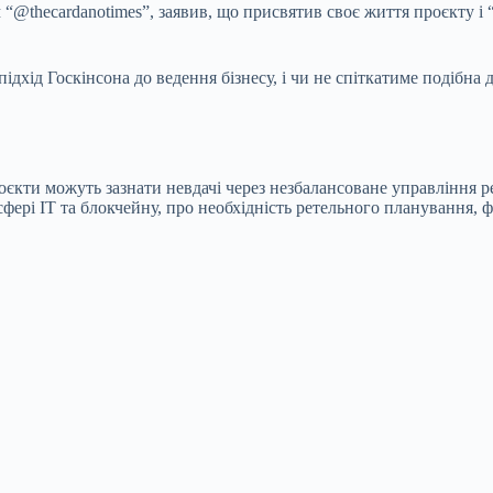
@thecardanotimes”, заявив, що присвятив своє життя проєкту і “н
підхід Госкінсона до ведення бізнесу, і чи не спіткатиме подібн
проєкти можуть зазнати невдачі через незбалансоване управління
фері IT та блокчейну, про необхідність ретельного планування, ф