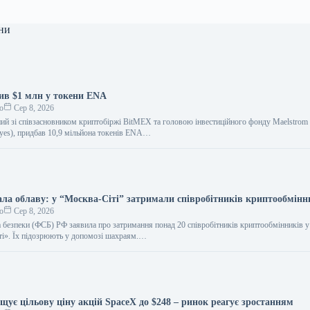
ни
ив $1 млн у токени ENA
о
Сер 8, 2026
ний зі співзасновником криптобіржі BitMEX та головою інвестиційного фонду Maelstro
yes), придбав 10,9 мільйона токенів ENA…
а облаву: у “Москва-Сіті” затримали співробітників криптообмінн
о
Сер 8, 2026
 безпеки (ФСБ) РФ заявила про затримання понад 20 співробітників криптообмінників у 
ті». Їх підозрюють у допомозі шахраям.…
ищує цільову ціну акцій SpaceX до $248 – ринок реагує зростанням