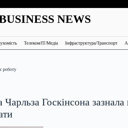
BUSINESS NEWS
ухомість
Телеком/ІТ/Медіа
Інфраструктура/Транспорт
А
є роботу
а Чарльза Госкінсона зазнала
ати