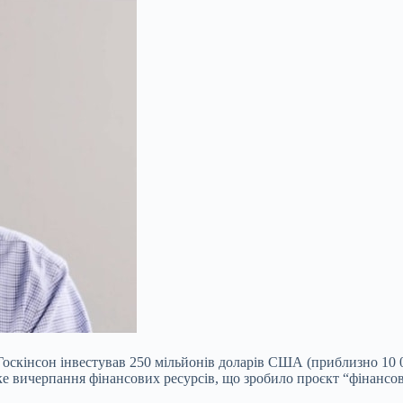
Госкінсон інвестував 250 мільйонів доларів США (приблизно 10 0
е вичерпання фінансових ресурсів, що зробило проєкт “фінансо