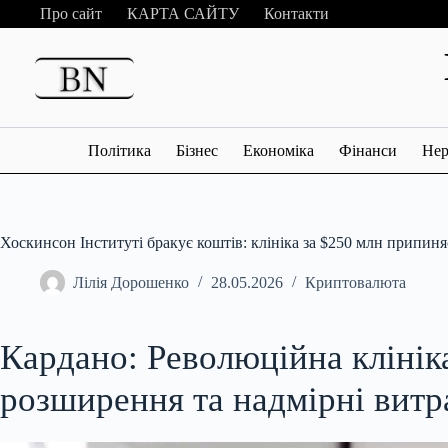
Перейти
Про сайт
КАРТА САЙТУ
Контакти
до
вмісту
Політика
Бізнес
Економіка
Фінанси
Нер
Хоскинсон Інституті бракує коштів: клініка за $250 млн припиня
Лілія Дорошенко
28.05.2026
Криптовалюта
Кардано: Революційна клінік
розширення та надмірні витр