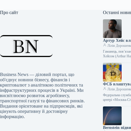
Про сайт
Останні нови
Артур Хейс вл
Лілія Дорошенк
Гаманець, пов’яза
Хейсом (Arthur Ha
Business News — діловий портал, що
об'єднує новини бізнесу, фінансів і
ФСБ влаштувал
криптовалют з аналітикою політичних та
Лілія Дорошенк
інфраструктурних процесів в Україні. Ми
висвітлюємо розвиток агробізнесу,
Федеральна служба
центрі «Москва-Сі
транспортної галузі та фінансових ринків.
Видання орієнтоване на підприємців, які
цінують оперативну й достовірну
інформацію.
Bernstein підв