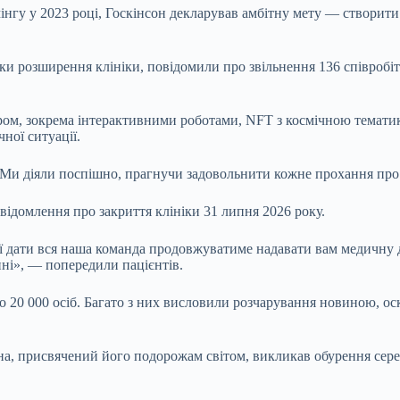
мінгу у
2023 році, Госкінсон декларував амбітну мету — створити 
мки розширення клініки, повідомили про звільнення 136 співробітн
ором, зокрема інтерактивними роботами, NFT з космічною темат
ної ситуації.
. Ми діяли поспішно, прагнучи задовольнити кожне прохання про
овідомлення про закриття клініки 31 липня 2026 року.
єї дати вся наша команда продовжуватиме надавати вам медичну
нні», — попередили пацієнтів.
до 20 000 осіб. Багато з них висловили розчарування новиною, о
она, присвячений його подорожам світом, викликав обурення сер