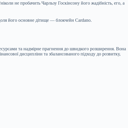
іколи не пробачить Чарльзу Госкінсону його жадібність, его, а
а доля його основне дітище — блокчейн Cardano.
 ресурсами та надмірне прагнення до швидкого розширення. Вона
інансової дисципліни та збалансованого підходу до розвитку,