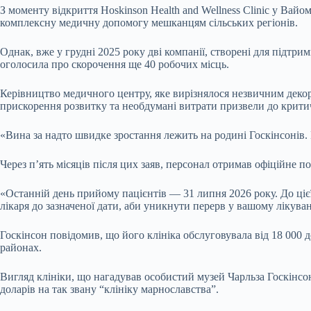
З моменту відкриття Hoskinson Health and Wellness Clinic у Вайо
комплексну медичну допомогу мешканцям сільських регіонів.
Однак, вже у грудні 2025 року дві компанії, створені для підтри
оголосила про скорочення ще 40 робочих місць.
Керівництво медичного центру, яке вирізнялося незвичним дек
прискорення розвитку та необдумані витрати призвели до критич
«Вина за надто швидке зростання лежить на родині Госкінсонів
Через п’ять місяців після цих заяв, персонал отримав офіційне п
«Останній день прийому пацієнтів — 31 липня 2026 року. До ці
лікаря до зазначеної дати, аби уникнути перерв у вашому лікува
Госкінсон повідомив, що його клініка обслуговувала від 18 000 
районах.
Вигляд клініки, що нагадував особистий музей Чарльза Госкінс
доларів на так звану “клініку марнославства”.