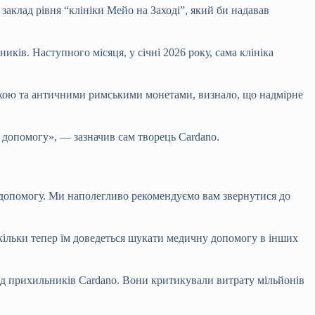
заклад рівня “клініки Мейо на Заході”, який би надавав
иків. Наступного місяця, у січні 2026 року, сама клініка
икою та античними римськими монетами, визнало, що надмірне
 допомогу», — зазначив сам творець Cardano.
 допомогу. Ми наполегливо рекомендуємо вам звернутися до
скільки тепер їм доведеться шукати медичну допомогу в інших
ед прихильників Cardano. Вони критикували витрату мільйонів