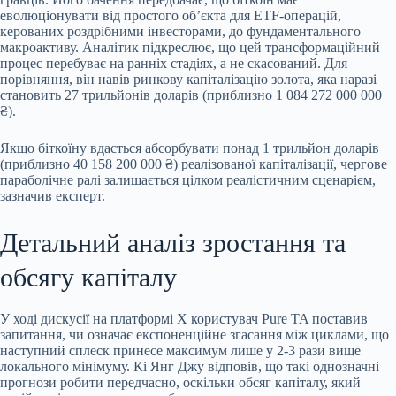
еволюціонувати від простого об’єкта для ETF-операцій,
керованих роздрібними інвесторами, до фундаментального
макроактиву. Аналітик підкреслює, що цей трансформаційний
процес перебуває на ранніх стадіях, а не скасований. Для
порівняння, він навів ринкову капіталізацію золота, яка наразі
становить 27 трильйонів доларів (приблизно 1 084 272 000 000
₴).
Якщо біткоїну вдасться абсорбувати понад 1 трильйон доларів
(приблизно 40 158 200 000 ₴) реалізованої капіталізації, чергове
параболічне ралі залишається цілком реалістичним сценарієм,
зазначив експерт.
Детальний аналіз зростання та
обсягу капіталу
У ході дискусії на платформі X користувач Pure TA поставив
запитання, чи означає експоненційне згасання між циклами, що
наступний сплеск принесе максимум лише у 2-3 рази вище
локального мінімуму. Кі Янг Джу відповів, що такі однозначні
прогнози робити передчасно, оскільки обсяг капіталу, який