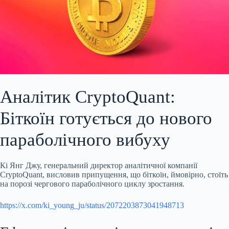
Аналітик CryptoQuant:
Біткоїн готується до нового
параболічного вибуху
Кі Янг Джу, генеральний директор аналітичної компанії
CryptoQuant, висловив припущення, що біткоїн, ймовірно, стоїть
на порозі чергового параболічного циклу зростання.
https://x.com/ki_young_ju/status/2072203873041948713