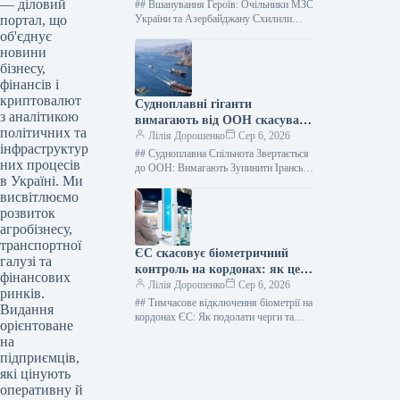
— діловий
## Вшанування Героїв: Очільники МЗС
портал, що
України та Азербайджану Схилили
Голови біля Меморіалу Захисникам
об'єднує
Вітчизни 6 серпня 2026 року, у Києві…
новини
бізнесу,
фінансів і
криптовалют
Судноплавні гіганти
з аналітикою
вимагають від ООН скасувати
політичних та
збори за прохід Ормузькою
Лілія Дорошенко
Сер 6, 2026
інфраструктур
протокою
## Судноплавна Спільнота Звертається
них процесів
до ООН: Вимагають Зупинити Іранські
в Україні. Ми
Побори за Ормузьку Протоку 160
висвітлюємо
переглядів 6 серпня 2026, 17:50
Facebook0…
розвиток
агробізнесу,
транспортної
ЄС скасовує біометричний
галузі та
контроль на кордонах: як це
фінансових
вплине на черги
Лілія Дорошенко
Сер 6, 2026
ринків.
## Тимчасове відключення біометрії на
Видання
кордонах ЄС: Як подолати черги та
орієнтоване
зберегти спокій мандрівникам 241
на
перегляд 6 серпня 2026, 17:00…
підприємців,
які цінують
оперативну й