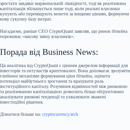
зростати завдяки маржинальній ліквідності, тоді як реалізована
капіталізація збільшується лише тоді, коли реальні власники
купують або переміщують монети за вищими цінами, формуючи
нову сукупну базу витрат.
Нагадаємо, раніше CEO CryptoQuant заявляв, що ринок біткоїна
переживає «масову зміну власників».
Порада від Business News:
Ця аналітика від CryptoQuant є цінним джерелом інформації для
інвесторів та ентузіастів криптовалют. Вона допомагає зрозуміти
глибинні механізми формування ціни біткоїна, оцінити
потенціал майбутнього зростання та врахувати роль
інституційного капіталу. Розуміння відмінностей між ринковою
та реалізованою капіталізацією дозволить більш обґрунтовано
аналізувати ринкові тенденції та ухвалювати зважені
інвестиційні рішення.
Дізнатися більше на:
cryptocurrency.tech