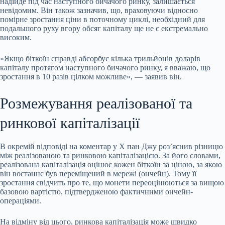
надійде під час наступного бичачого ринку, залишається
невідомим. Він також зазначив, що, враховуючи відносно
помірне зростання ціни в поточному циклі, необхідний для
подальшого руху вгору обсяг капіталу ще не є екстремально
високим.
«Якщо біткоїн справді абсорбує кілька трильйонів доларів
капіталу протягом наступного бичачого ринку, я вважаю, що
зростання в 10 разів цілком можливе», — заявив він.
Розмежування реалізованої та
ринкової капіталізації
В окремій відповіді на коментар у X пан Джу роз’яснив різницю
між реалізованою та ринковою капіталізацією. За його словами,
реалізована капіталізація оцінює кожен біткоїн за ціною, за якою
він востаннє був переміщений в мережі (ончейн). Тому її
зростання свідчить про те, що монети переоцінюються за вищою
базовою вартістю, підтвердженою фактичними ончейн-
операціями.
На відміну від цього, ринкова капіталізація може швидко