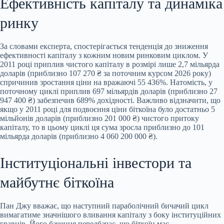
Ефективність капіталу та динаміка
ринку
За словами експерта, спостерігається тенденція до зниження
ефективності капіталу з кожним новим ринковим циклом. У
2011 році приплив чистого капіталу в розмірі лише
2,7 мільярда
доларів (приблизно 107 270 ₴ за поточним курсом 2026 року)
спричинив зростання ціни на вражаючі 55 436%. Натомість, у
поточному циклі приплив 697 мільярдів доларів (приблизно 27
947 400 ₴) забезпечив 689% дохідності. Важливо відзначити, що
якщо у 2011 році для подвоєння ціни біткоїна було достатньо 5
мільйонів доларів (приблизно 201 000 ₴) чистого притоку
капіталу, то в цьому циклі ця сума зросла приблизно до 101
мільярда доларів (приблизно 4 060 200 000 ₴).
Інституціональні інвестори та
майбутнє біткоїна
Пан Джу вважає, що наступний параболічний бичачий цикл
вимагатиме значнішого вливання капіталу з боку інституційних
гравців. Його бачення передбачає, що біткоїн має