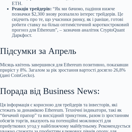
ETH.
Реакція трейдерів:
“Як ми бачимо, падіння нижче
позначки $2,300 знову розпалило інтерес трейдерів. Це
свідчить про те, що учасники ринку, як і раніше, готові
робити ставку на більш оптимістичний короткостроковий
прогноз для Ethereum”, – зазначив аналітик CryptoQuant
Даркфост.
Підсумки за Апрель
Місяць квітень завершився для Ethereum позитивно, показавши
приріст у 8%. Загалом за рік зростання вартості досягло 26,8%
(дані CoinGecko).
Порада від Business News:
Ця інформація є корисною для трейдерів та інвесторів, які
стежать за динамікою Ethereum. Технічні індикатори, такі як
“бичачий прапор” та висхідний трикутник, разом із зростанням
обсягів торгів, вказують на потенційні можливості для
прибуткових угод у найближчому майбутньому. Рекомендується
уважно стежити за пробиттям ключових рівнів опору для