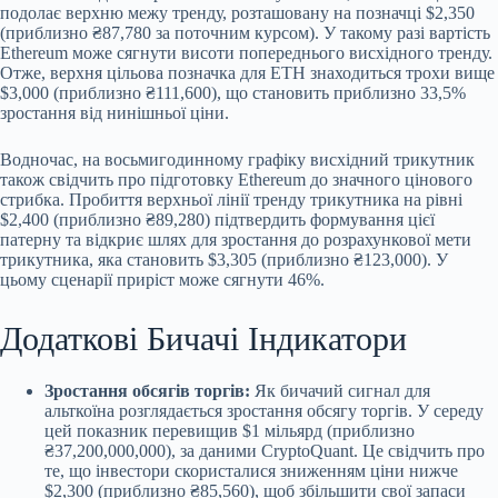
подолає верхню межу тренду, розташовану на позначці $2,350
(приблизно ₴87,780 за поточним курсом). У такому разі
вартість
Ethereum може сягнути висоти попереднього висхідного тренду.
Отже, верхня цільова позначка для ETH знаходиться трохи вище
$3,000 (приблизно ₴111,600), що становить приблизно 33,5%
зростання від нинішньої ціни.
Водночас, на восьмигодинному графіку висхідний трикутник
також свідчить про підготовку Ethereum до значного цінового
стрибка. Пробиття верхньої лінії тренду трикутника на рівні
$2,400 (приблизно ₴89,280) підтвердить формування цієї
патерну та відкриє шлях для зростання до розрахункової мети
трикутника, яка становить $3,305 (приблизно ₴123,000). У
цьому сценарії приріст може сягнути 46%.
Додаткові Бичачі Індикатори
Зростання обсягів торгів:
Як бичачий сигнал для
альткоїна розглядається зростання обсягу торгів. У середу
цей показник перевищив $1 мільярд (приблизно
₴37,200,000,000), за даними CryptoQuant. Це свідчить про
те, що інвестори скористалися зниженням ціни нижче
$2,300 (приблизно ₴85,560), щоб збільшити свої запаси