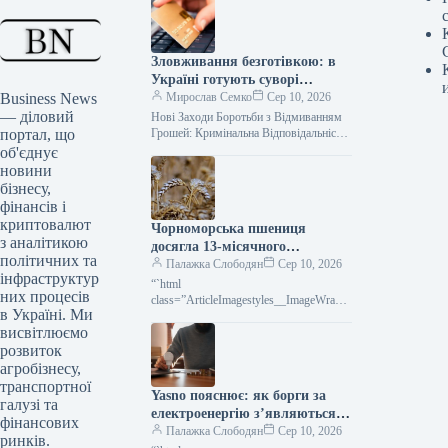
Зловживання безготівкою: в
Україні готують суворі
Business News
покарання для шахраїв
Мирослав Семко
Сер 10, 2026
— діловий
Нові Заходи Боротьби з Відмиванням
портал, що
Грошей: Кримінальна Відповідальність
за Неправомірні Банківські Операції
об'єднує
Українська фінансова система робить
новини
рішучі кроки для протидії
бізнесу,
фінансів і
криптовалют
Чорноморська пшениця
з аналітикою
досягла 13-місячного
політичних та
мінімуму: ціни стрімко
Палажка Слободян
Сер 10, 2026
інфраструктур
падають
“`html
них процесів
class=”ArticleImagestyles__ImageWrappe
в Україні. Ми
r-sc-lvd8v9-0 cWMVnY”> Ціни на
висвітлюємо
чорноморську пшеницю досягли
найнижчої позначки за останній
розвиток
рікПоказник Platts Milling
агробізнесу,
транспортної
Yasno пояснює: як борги за
галузі та
електроенергію з’являються,
фінансових
навіть якщо вас немає вдома
Палажка Слободян
Сер 10, 2026
ринків.