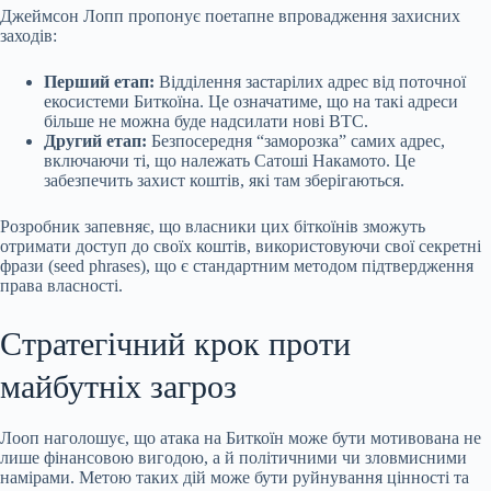
Джеймсон Лопп пропонує поетапне впровадження захисних
заходів:
Перший етап:
Відділення застарілих адрес від поточної
екосистеми Биткоїна. Це означатиме, що на такі адреси
більше не можна буде надсилати нові BTC.
Другий етап:
Безпосередня “заморозка” самих адрес,
включаючи ті, що належать Сатоші Накамото. Це
забезпечить захист коштів, які там зберігаються.
Розробник запевняє, що власники цих біткоїнів зможуть
отримати доступ до своїх коштів, використовуючи свої секретні
фрази (seed phrases), що є стандартним методом підтвердження
права власності.
Стратегічний крок проти
майбутніх загроз
Лооп наголошує, що атака на Биткоїн може бути мотивована не
лише фінансовою вигодою, а й політичними чи зловмисними
намірами. Метою таких дій може бути руйнування цінності та