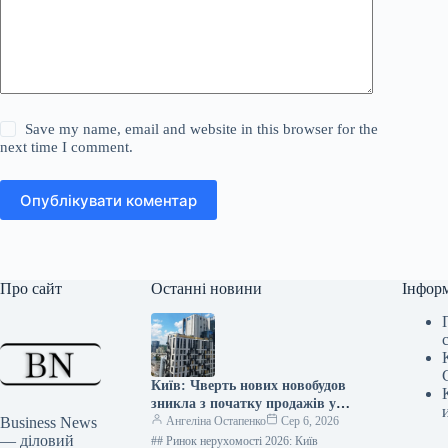
Save my name, email and website in this browser for the
next time I comment.
Опублікувати коментар
Про сайт
Останні новини
Інфор
Київ: Чверть нових новобудов
зникла з початку продажів у
Business News
2026 році – дані “ЛУН”
Ангеліна Остапенко
Сер 6, 2026
— діловий
## Ринок нерухомості 2026: Київ