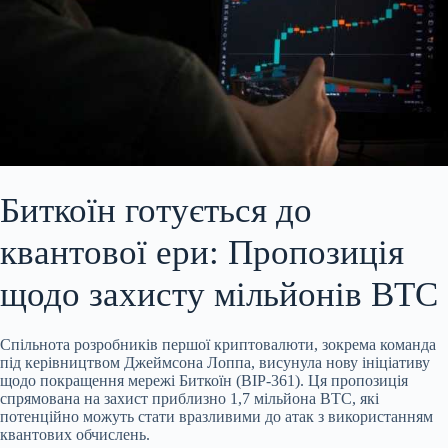
Биткоїн готується до
квантової ери: Пропозиція
щодо захисту мільйонів BTC
Спільнота розробників першої криптовалюти, зокрема команда
під керівництвом Джеймсона Лоппа, висунула нову ініціативу
щодо покращення мережі Биткоїн (BIP-361). Ця пропозиція
спрямована на захист приблизно 1,7 мільйона BTC, які
потенційно можуть стати вразливими до атак з використанням
квантових обчислень.