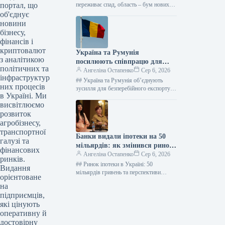
портал, що
переживає спад, область – бум нових
житлових комплексів Фото: Оксана
об'єднує
Гришина Від початку 2026 року…
новини
бізнесу,
фінансів і
криптовалют
Україна та Румунія
з аналітикою
посилюють співпрацю для
політичних та
розширення логістики порту
Ангеліна Остапенко
Сер 6, 2026
інфраструктур
Констанца
## Україна та Румунія об’єднують
них процесів
зусилля для безперебійного експорту
в Україні. Ми
агропродукції: Порт Констанца –
висвітлюємо
стратегічний союзник ### Ключові
кроки для подолання…
розвиток
агробізнесу,
транспортної
Банки видали іпотеки на 50
галузі та
мільярдів: як змінився ринок
фінансових
кредитування
Ангеліна Остапенко
Сер 6, 2026
ринків.
## Ринок іпотеки в Україні: 50
Видання
мільярдів гривень та перспективи
орієнтоване
зростання Фото: Пресслужба КБУ
на
Станом на початок літа 2026 року,…
підприємців,
які цінують
оперативну й
достовірну