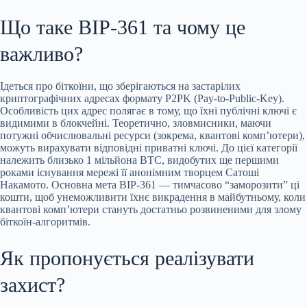
Що таке BIP-361 та чому це
важливо?
Ідеться про біткоїни, що зберігаються на застарілих
криптографічних адресах
формату P2PK (Pay-to-Public-Key).
Особливість цих адрес полягає в тому, що їхні публічні ключі є
видимими в блокчейні. Теоретично, зловмисники, маючи
потужні обчислювальні ресурси (зокрема, квантові комп’ютери),
можуть вирахувати відповідні приватні ключі. До цієї категорії
належить близько 1 мільйона BTC, видобутих ще першими
роками існування мережі її анонімним творцем Сатоші
Накамото. Основна мета BIP-361 — тимчасово “заморозити” ці
кошти, щоб унеможливити їхнє викрадення в майбутньому, коли
квантові комп’ютери стануть достатньо розвиненими для злому
біткоїн-алгоритмів.
Як пропонується реалізувати
захист?