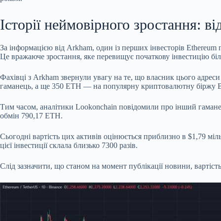
Історії неймовірного зростання: ві
За інформацією від Arkham, один із перших інвесторів Ethereum 
Це вражаюче зростання, яке перевищує початкову інвестицію біль
Фахівці з Arkham звернули увагу на те, що власник цього адреси
гаманець, а ще 350 ETH — на популярну криптовалютну біржу Bit
Тим часом, аналітики Lookonchain повідомили про інший гаманец
обмін 790,17 ETH.
Сьогодні вартість цих активів оцінюється приблизно в $1,79 міл
цієї інвестиції склала близько 7300 разів.
Слід зазначити, що станом на момент публікації новини, вартіст