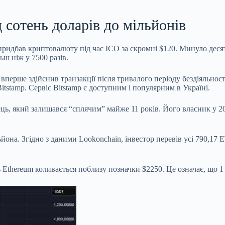
д сотень доларів до мільйонів
придбав криптовалюту під час ICO за скромні $120. Минуло десять
ш ніж у 7500 разів.
 вперше здійснив транзакції після тривалого періоду бездіяльнос
stamp. Сервіс Bitstamp є доступним і популярним в Україні.
ь, який залишався “сплячим” майже 11 років. Його власник у 20
ьйона. Згідно з даними Lookonchain, інвестор перевів усі 790,17
ь Ethereum коливається поблизу позначки $2250. Це означає, що 