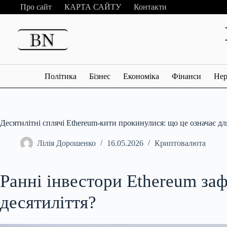
Перейти
Про сайт
КАРТА САЙТУ
Контакти
до
вмісту
Політика
Бізнес
Економіка
Фінанси
Нер
Десятилітні сплячі Ethereum-кити прокинулися: що це означає д
Лілія Дорошенко
16.05.2026
Криптовалюта
Ранні інвестори Ethereum за
десятиліття?