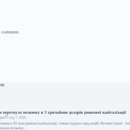
 I comment.
ни
 перетнула позначку в 3 трильйони доларів ринкової капіталізації
дян
Сер 7, 2026
начки у $3 трлн ринкової капіталізації, ставши лідером серед акцій «Великої сімки». A
подолала позначку…