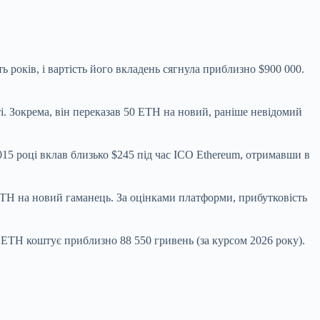
 років, і вартість його
вкладень сягнула приблизно $900 000.
ті. Зокрема, він переказав 50 ETH на новий, раніше невідомий
15 році вклав близько $245 під час ICO Ethereum, отримавши в
 ETH на новий гаманець. За оцінками платформи, прибутковість
1 ETH коштує приблизно 88 550 гривень (за курсом 2026 року).