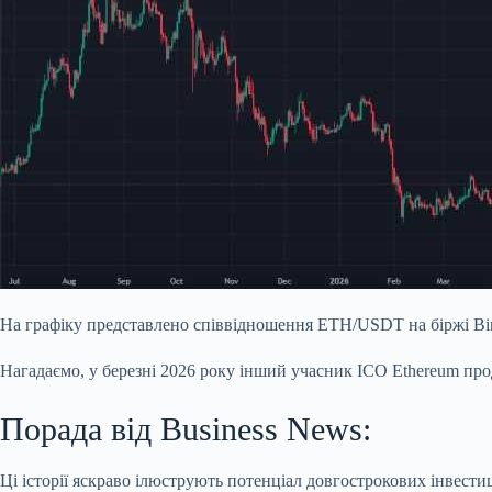
На графіку представлено співвідношення ETH/USDT на біржі Bin
Нагадаємо, у березні 2026 року інший учасник ICO Ethereum про
Порада від Business News:
Ці історії яскраво ілюструють потенціал довгострокових інвест