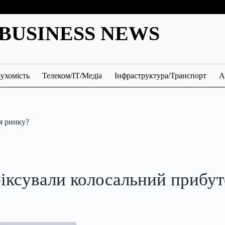
BUSINESS NEWS
ухомість
Телеком/ІТ/Медіа
Інфраструктура/Транспорт
А
ля ринку?
фіксували колосальний прибут