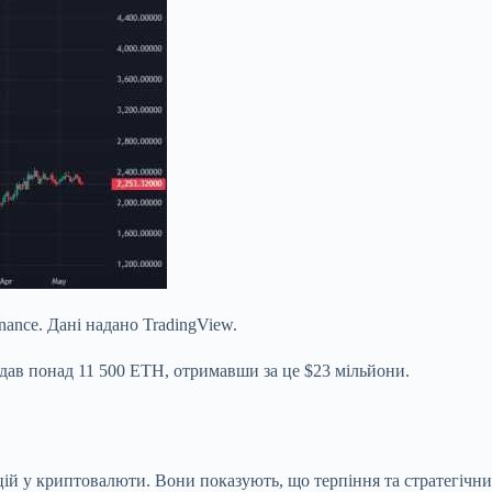
ance. Дані надано TradingView.
дав понад 11 500 ETH, отримавши за це $23 мільйони.
ицій у криптовалюти. Вони показують, що терпіння та стратегічн