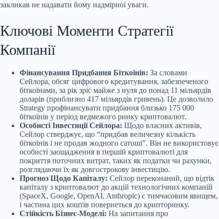
закликав не надавати йому надмірної уваги.
Ключові Моменти Стратегії
Компанії
Фінансування Придбання Біткоїнів:
За словами
Сейлора, обсяг цифрового кредитування, забезпеченого
біткоїнами, за рік зріс майже з нуля до понад 11 мільярдів
доларів (приблизно 417 мільярдів гривень). Це дозволило
Strategy профінансувати придбання близько 175 000
біткоїнів у період ведмежого ринку криптовалют.
Особисті Інвестиції Сейлора:
Щодо власних активів,
Сейлор стверджує, що “придбав величезну кількість
біткоїнів і не продав жодного сатоші”. Він не використовує
особисті заощадження в першій криптовалюті для
покриття поточних витрат, таких як податки чи рахунки,
розглядаючи їх як довгострокову інвестицію.
Прогноз Щодо Капіталу:
Сейлор переконаний, що відтік
капіталу з криптовалют до акцій технологічних компаній
(SpaceX, Google, OpenAI, Anthropic) є тимчасовим явищем,
і частина цих коштів повернеться до крипторинку.
Стійкість Бізнес-Моделі:
На запитання про