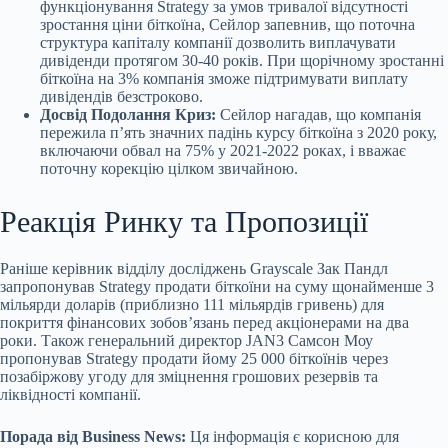
функціонування Strategy за умов тривалої відсутності
зростання ціни біткоїна, Сейлор запевнив, що поточна
структура капіталу компанії дозволить виплачувати
дивіденди протягом 30-40 років. При щорічному зростанні
біткоїна на 3% компанія зможе підтримувати виплату
дивідендів безстроково.
Досвід Подолання Криз:
Сейлор нагадав, що компанія
пережила п’ять значних падінь курсу біткоїна з 2020 року,
включаючи обвал на 75% у 2021-2022 роках, і вважає
поточну корекцію цілком звичайною.
Реакція Ринку та Пропозиції
Раніше керівник відділу досліджень Grayscale Зак Пандл
запропонував Strategy продати біткоїни на суму щонайменше 3
мільярди доларів (приблизно 111 мільярдів гривень) для
покриття фінансових зобов’язань перед акціонерами на два
роки. Також генеральний директор JAN3 Самсон Моу
пропонував Strategy продати йому 25 000 біткоїнів через
позабіржову угоду для зміцнення грошових резервів та
ліквідності компанії.
Порада від Business News:
Ця інформація є корисною для