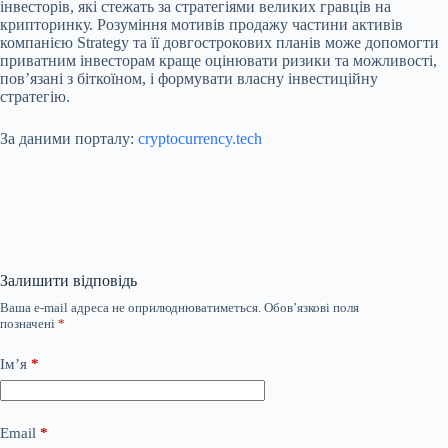
інвесторів, які стежать за стратегіями великих гравців на
крипторинку. Розуміння мотивів продажу частини активів
компанією Strategy та її довгострокових планів може допомогти
приватним інвесторам краще оцінювати ризики та можливості,
пов’язані з біткоїном, і формувати власну інвестиційну
стратегію.
За даними порталу:
cryptocurrency.tech
Залишити відповідь
Ваша e-mail адреса не оприлюднюватиметься.
Обов’язкові поля
позначені
*
Ім’я
*
Email
*