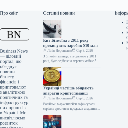
Про сайт
Останні новини
Інфор
Кит Біткоїна з 2011 року
прокинувся: заробив $10 млн
Business News
Лілія Дорошенко
Сер 8, 2026
— діловий
З біткоїн-гаманця, створеного у 2011
портал, що
році, було здійснено переказ майже 50
BTC загальною вартістю близько $3,2
об'єднує
млн, на що звернули…
новини
бізнесу,
фінансів і
криптовалют
Українці частіше обирають
з аналітикою
апаратні криптогаманці
політичних та
Лілія Дорошенко
Сер 8, 2026
інфраструктур
Російські маркетплейси зафіксували
них процесів
стрімке зростання продажів апаратних
в Україні. Ми
криптогаманців: у другому кварталі на
висвітлюємо
платформі «М.Відео» кількість
проданих пристроїв збільшилася на
розвиток
107%…