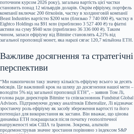
поточним курсом 2026 року), загальна
вартість цієї частки
становить понад 12 мільярдів доларів. Окрім ефіріуму, портфель
компанії включає 200 біткоїнів, частку в холдинговій компанії
Beast Industries вартістю $200 млн (близько 7 740 000 ₴), частку в
Eightco Holdings на $91 млн (приблизно 3 527 400 ₴) та фіатні
активи на суму $940 млн (приблизно 36 336 000 ₴). Таким
чином, запаси ефіріуму від Bitmine становлять 4,21% від
загальної пропозиції монет, яка наразі сягає 120,7 мільйона ETH.
Важливе досягнення та стратегічні
перспективи
“Ми накопичили таку значну кількість ефіріуму всього за десять
місяців. Це важливий крок на шляху до досягнення нашої мети –
володіти 5% від загальної пропозиції ETH”, – заявив Том Лі,
голова ради директорів Bitmine та співзасновник Fundstrat Global
Advisors. Підтримуючи думку аналітиків Etherealize, Лі відзначає
зростаючу роль ефіріуму як засобу збереження вартості та його
потенціал для використання як застави. Він вважає, що цінова
динаміка ETH покращилася після початку геополітичної
напруженості між США та Іраном. Зокрема, альткоїн
продемонстрував значне зростання порівняно з індексом S&P