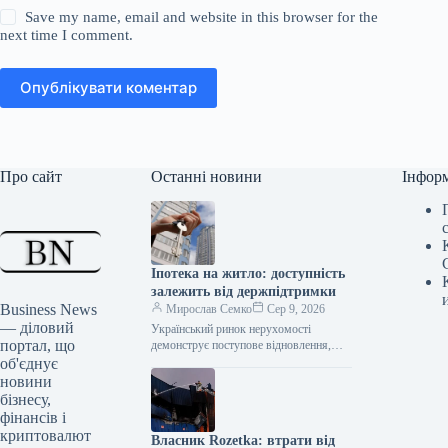
Save my name, email and website in this browser for the
next time I comment.
Опублікувати коментар
Про сайт
Останні новини
Інфор
Іпотека на житло: доступність
залежить від держпідтримки
Business News
Мирослав Семко
Сер 9, 2026
— діловий
Український ринок нерухомості
портал, що
демонструє поступове відновлення,
проте динаміка іпотечного
об'єднує
кредитування у першому півріччі 2026
новини
року значною мірою залежить від
бізнесу,
державної
фінансів і
криптовалют
Власник Rozetka: втрати від