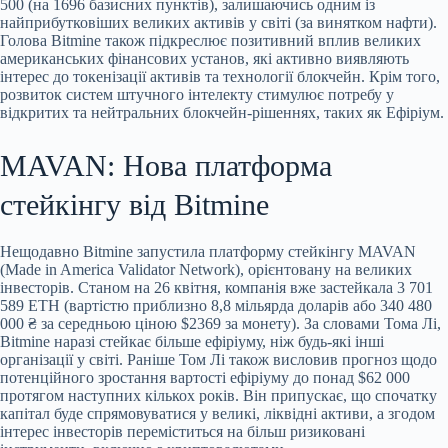
500 (на 1696 базисних пунктів), залишаючись одним із
найприбутковіших великих активів у світі (за винятком нафти).
Голова Bitmine також підкреслює позитивний вплив великих
американських фінансових установ, які активно виявляють
інтерес до токенізації активів та технології блокчейн. Крім того,
розвиток систем штучного інтелекту стимулює потребу у
відкритих та нейтральних блокчейн-рішеннях, таких як Ефіріум.
MAVAN: Нова платформа
стейкінгу від Bitmine
Нещодавно Bitmine запустила платформу стейкінгу MAVAN
(Made in America Validator Network), орієнтовану на великих
інвесторів. Станом на 26 квітня, компанія вже застейкала 3 701
589 ETH (вартістю приблизно 8,8 мільярда доларів або 340 480
000 ₴ за середньою ціною $2369 за монету). За словами Тома Лі,
Bitmine наразі стейкає більше ефіріуму, ніж будь-які інші
організації у світі. Раніше Том Лі також висловив прогноз щодо
потенційного зростання вартості ефіріуму до понад $62 000
протягом наступних кількох років. Він припускає, що спочатку
капітал буде спрямовуватися у великі, ліквідні активи, а згодом
інтерес інвесторів переміститься на більш ризиковані