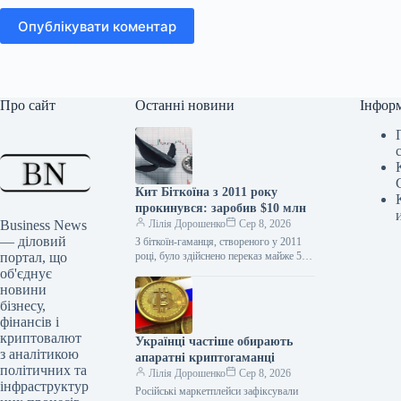
Опублікувати коментар
Про сайт
Останні новини
Інфор
Кит Біткоїна з 2011 року
прокинувся: заробив $10 млн
Business News
Лілія Дорошенко
Сер 8, 2026
— діловий
З біткоїн-гаманця, створеного у 2011
портал, що
році, було здійснено переказ майже 50
BTC загальною вартістю близько $3,2
об'єднує
млн, на що звернули…
новини
бізнесу,
фінансів і
криптовалют
Українці частіше обирають
з аналітикою
апаратні криптогаманці
політичних та
Лілія Дорошенко
Сер 8, 2026
інфраструктур
Російські маркетплейси зафіксували