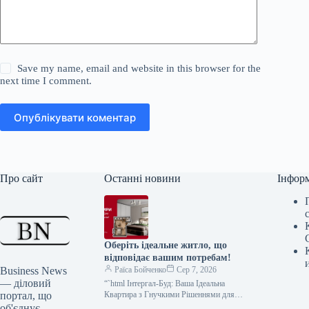
Save my name, email and website in this browser for the
next time I comment.
Опублікувати коментар
Про сайт
Останні новини
Інфор
Оберіть ідеальне житло, що
відповідає вашим потребам!
Business News
Раїса Бойченко
Сер 7, 2026
— діловий
“`html Інтергал-Буд: Ваша Ідеальна
портал, що
Квартира з Гнучкими Рішеннями для
Оздоблення Компанія “Інтергал-Буд”
об'єднує