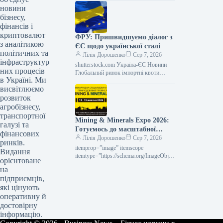
пропонує різноманітний вибір осель,
новини
задовольнивши потреби як
бізнесу,
фінансів і
криптовалют
ФРУ: Пришвидшуємо діалог з
з аналітикою
ЄС щодо української сталі
політичних та
Лілія Дорошенко
Сер 7, 2026
інфраструктур
shutterstock.com Україна-ЄС Новини
них процесів
Глобальний ринок імпортні квоти
в Україні. Ми
Роздрукувати 98 07 Серпня 2026
висвітлюємо
Україна закликає ЄС до перегляду
нових сталевих квот:…
розвиток
агробізнесу,
транспортної
Mining & Minerals Expo 2026:
галузі та
Готуємось до масштабної
фінансових
виставки в Україні
Лілія Дорошенко
Сер 7, 2026
ринків.
itemprop=”image” itemscope
Видання
itemtype=”https://schema.org/ImageObject
орієнтоване
” rel=”nofollow”> <img src="/wp-
на
content/uploads/2026/08/bce16c384c75c4
підприємців,
5bb11273f911b23bfd.jpg" width="1200"
які цінують
height="630" class="attachment-full size-
оперативну й
full wp-post-image" alt="Фото –
АНОНС: виставка Mining &
достовірну
інформацію.