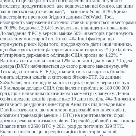
днями, то це відкритість до обговорення питань штучного
інтелекту, продуктивності, але водночас ми всі бачимо, що ціни
залишаються надто високими”, – зазначив Уорш. ### Оцінки
інвесторів та прогнози Згідно з даними FedWatch Tool,
ймовірність збереження поточної ставки оцінюється інвесторами
в 70,6%. Водночас, 29,4% очікують на підвищення показника.
До засідання ФРС у вересні майже 50% інвесторів прогнозують
посилення монетарної політики. ### Інші фактори, що
стримують ринок Крім того, продовжують діяти інші чинники,
що обмежують потенціал зростання крипторинку: * Дохідність
п’ятирічних державних облігацій США зросла до 4,22%. *
Вартість золота знизилася на 12% за останні два місяці. * Індекс
долара (DXY) наближається до свого річного максимуму. ###
Тиск від спотових ETF Додатковий тиск на вартість біткоїна
чинять відтоки коштів зі спотових біткоїн-ETF. За даними
SoSoValue, чистий відтік коштів із цих фондів у червні сягнув
4,5 мільярда доларів США (еквівалент приблизно 180 000 000
грн), що є найвищим показником з моменту їх запуску. Денна
серія виведень коштів триває вже 10 днів поспіль. ### Зниження
активності роздрібних інвесторів Аналітик під псевдонімом
Darkfost зауважив, що припливи від роздрібних інвесторів (з
обсягами транзакцій менше 1 BTC) на криптовалютні біржі
досягли рекордно низького рівня. Середній добовий показник на
Binance впав з 2690 BTC у 2021 році до поточних 329 BTC.
Експерт пояснює це переорієнтацією інвесторів на інші