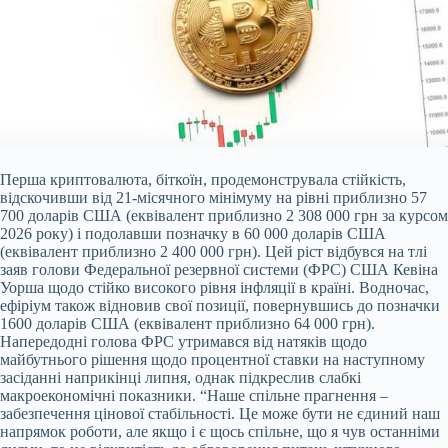
Перша криптовалюта, біткоїн, продемонструвала стійкість,
відскочивши від 21-місячного мінімуму на рівні приблизно 57
700 доларів США (еквівалент приблизно 2 308 000 грн за курсом
2026 року) і подолавши позначку в 60 000 доларів США
(еквівалент приблизно 2 400 000 грн). Цей ріст відбувся на тлі
заяв голови Федеральної резервної системи (ФРС) США Кевіна
Уорша щодо стійко високого рівня інфляції в країні. Водночас,
ефіріум також
відновив свої позиції, повернувшись до позначки
1600 доларів США (еквівалент приблизно 64 000 грн).
Напередодні голова ФРС утримався від натяків щодо
майбутнього рішення щодо процентної ставки на наступному
засіданні наприкінці липня, однак підкреслив слабкі
макроекономічні показники. “Наше спільне прагнення –
забезпечення цінової стабільності. Це може бути не єдиний наш
напрямок роботи, але якщо і є щось спільне, що я чув останніми