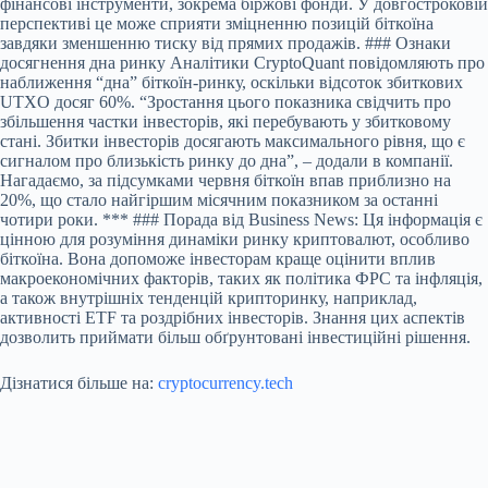
фінансові інструменти, зокрема біржові фонди. У довгостроковій
перспективі це може сприяти зміцненню позицій біткоїна
завдяки зменшенню тиску від прямих продажів. ### Ознаки
досягнення дна ринку Аналітики CryptoQuant повідомляють про
наближення “дна” біткоїн-ринку, оскільки відсоток збиткових
UTXO досяг 60%. “Зростання цього показника свідчить про
збільшення частки інвесторів, які перебувають у збитковому
стані. Збитки інвесторів досягають максимального рівня, що є
сигналом про близькість ринку до дна”, – додали в компанії.
Нагадаємо, за підсумками червня біткоїн впав приблизно на
20%, що стало найгіршим місячним показником за останні
чотири роки. *** ### Порада від Business News: Ця інформація є
цінною для розуміння динаміки ринку криптовалют, особливо
біткоїна. Вона допоможе інвесторам краще оцінити вплив
макроекономічних факторів, таких як політика ФРС та інфляція,
а також внутрішніх тенденцій крипторинку, наприклад,
активності ETF та роздрібних інвесторів. Знання цих аспектів
дозволить приймати більш обґрунтовані інвестиційні рішення.
Дізнатися більше на:
cryptocurrency.tech