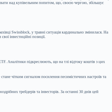
увати над купівельним попитом, що, своєю чергою, збільшує
ахівці Swissblock, у травні ситуація кардинально змінилася. На
свої інвестиційні позиції.
TF. Аналітики підкреслюють, що на тлі відтоку коштів з цих
е стане чітким сигналом посилення песимістичних настроїв та
здрібних трейдерів та інвесторів. За останні 30 днів цей