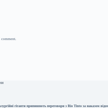
 I comment.
ни
лургійні гіганти припиняють переговори з Rio Tinto за наказом відо