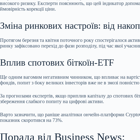
високого ризику. Експерти пояснюють, що цей індикатор допома
ймовірність корекції ціни.
Зміна ринкових настроїв: від нако
Протягом березня та квітня поточного року спостерігалося активн
ринку зафіксовано перехід до фази розподілу, під час якої учас
Вплив спотових біткоїн-ETF
Ще одним вагомим негативним чинником, що впливає на вартість 
фондів, попит з боку великих інвесторів вже не в змозі повніст
За прогнозами експертів, якщо приплив капіталу до спотових бі
збереження слабкого попиту на цифрові активи.
Варто зазначити, що раніше аналітики ончейн-платформи CryptoQu
показник скоротився на 73%.
Порада від Business News: