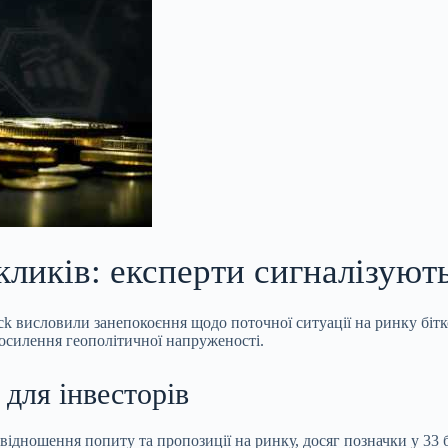
кликів: експерти сигналізуют
ck висловили занепокоєння щодо поточної ситуації на ринку бітк
посилення геополітичної напруженості.
для інвесторів
іввідношення попиту та
пропозиції на ринку, досяг позначки у 33 