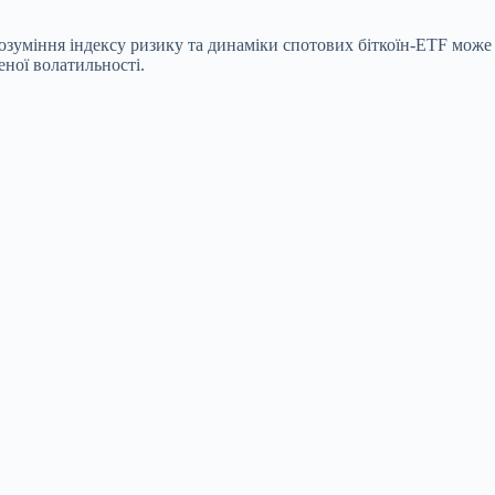
 Розуміння індексу ризику та динаміки спотових біткоїн-ETF може
ної волатильності.