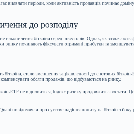
гає виявляти періоди, коли активність продавців починає домін
пичення до розподілу
е накопичення біткоїна серед інвесторів. Однак, як зазначають ф
ники ринку починають фіксувати отримані прибутки та зменшувати 
біткоїна, стало зменшення зацікавленості до спотових біткоїн-E
ю компенсувати обсяги продажів, що відбуваються на ринку.
ткоїн-ETF не відновиться, індекс ризику продовжить зростати. Ц
ant повідомляли про суттєве падіння попиту на біткоїн з боку ро