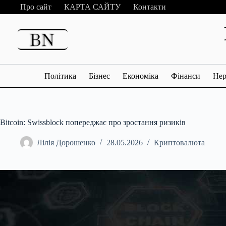
Перейти
Про сайт
КАРТА САЙТУ
Контакти
до
вмісту
Політика
Бізнес
Економіка
Фінанси
Нер
Bitcoin: Swissblock попереджає про зростання ризиків
Лілія Дорошенко
28.05.2026
Криптовалюта