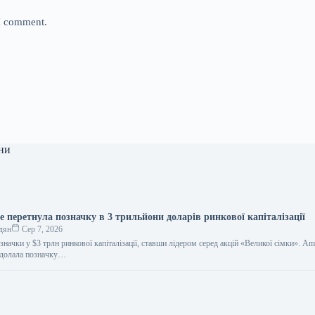
 I comment.
ни
 перетнула позначку в 3 трильйони доларів ринкової капіталізації
дян
Сер 7, 2026
начки у $3 трлн ринкової капіталізації, ставши лідером серед акцій «Великої сімки». A
подолала позначку…