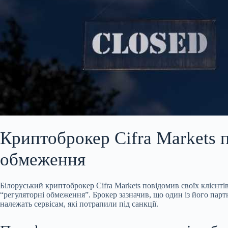
Криптоброкер Cifra Markets 
обмеження
Білоруський криптоброкер Cifra Markets повідомив своїх клієн
“регуляторні обмеження”. Брокер зазначив, що один із його парт
належать сервісам, які потрапили під санкції.