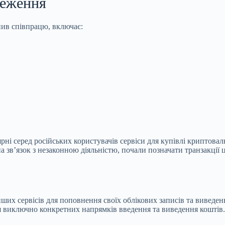
меження
нив співпрацю, включає:
ні серед російських користувачів сервіси для купівлі криптовал
 зв’язок з незаконною діяльністю, почали позначати транзакції ци
нших сервісів для поповнення своїх облікових записів та вивед
виключно конкретних напрямків введення та виведення коштів.