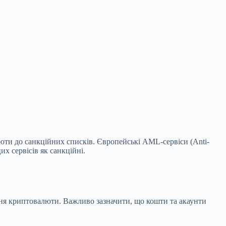
юти до санкційних списків. Європейські AML-сервіси (Anti-
х сервісів як санкційні.
ення криптовалюти. Важливо зазначити, що кошти та акаунти