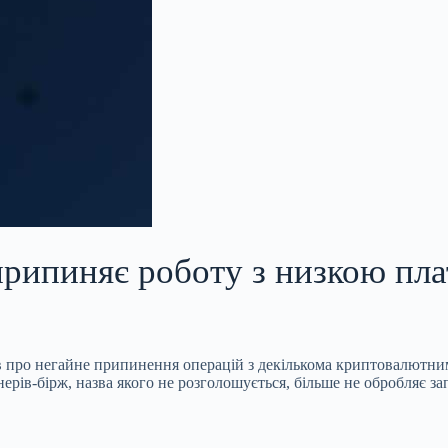
припиняє роботу з низкою пла
тів про негайне припинення операцій з декількома криптовалют
нерів-бірж, назва якого не розголошується, більше не обробляє з