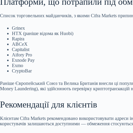
Платформи, що
потрапили під об
Список торговельних майданчиків, з якими Cifra Markets припи
Grinex
HTX (раніше відома як Huobi)
Rapira
ABCeX
Capitalist
Aifory Pro
Exnode Pay
Exmo
CryptoBar
Раніше Європейський Союз та Велика Британія внесли ці популяр
Money Laundering), які здійснюють перевірку криптотранзакцій на
Рекомендації для клієнтів
Клієнтам Cifra Markets рекомендовано використовувати адреси і
користувачів залишаються доступними — обмеження стосуються 