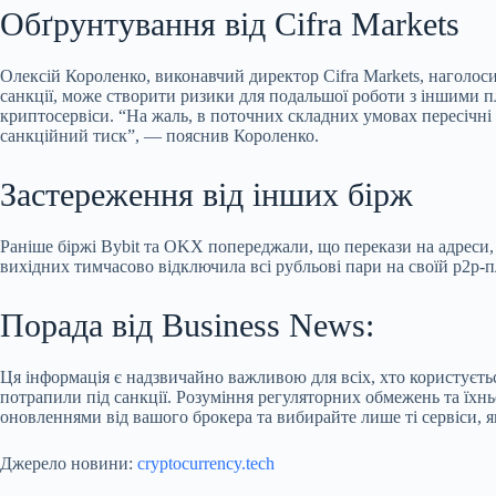
Обґрунтування від Cifra Markets
Олексій Короленко, виконавчий директор Cifra Markets, наголосив
санкції, може створити ризики для подальшої роботи з іншими п
криптосервіси. “На жаль, в поточних складних умовах пересічні
санкційний тиск”, — пояснив Короленко.
Застереження від інших бірж
Раніше біржі Bybit та OKX попереджали, що перекази на адреси, п
вихідних тимчасово відключила всі рубльові пари на своїй p2p-
Порада від Business News:
Ця інформація є надзвичайно важливою для всіх, хто користуєть
потрапили під санкції. Розуміння регуляторних обмежень та їх
оновленнями від вашого брокера та вибирайте лише ті сервіси, 
Джерело новини:
cryptocurrency.tech