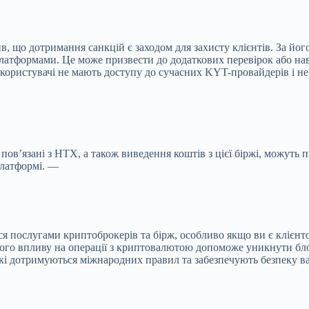
, що дотримання санкцій є заходом для захисту клієнтів. За його
латформами. Це може призвести до додаткових перевірок або наві
 користувачі не мають доступу до сучасних KYT-провайдерів і не
ов’язані з HTX, а також виведення коштів з цієї біржі, можуть п
платформі. —
ся послугами криптоброкерів та бірж, особливо якщо ви є клієнт
нього впливу на операції з криптовалютою допоможе уникнути бл
які дотримуються міжнародних правил та забезпечують безпеку в