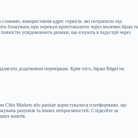
 словами, використання адрес сервісів, які потрапили під
ть блокувань при переказі криптовалюти через іноземні біржі та
 повністю усвідомлюють ризики, що існують в індустрії через
ідлягати додатковим перевіркам. Крім того, біржа Bitget на
ом Cifra Markets або раніше користувалися платформами, що
окувань рахунків та інших неприємностей. Слідкуйте за
аших коштів.