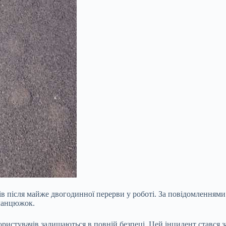
в після майже двогодинної перерви у роботі. За повідомленнями
-ланцюжок.
ористувачів залишаються в повній безпеці. Цей інцидент стався 