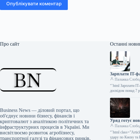
Опублікувати коментар
Про сайт
Останні нови
Зарплати IT-фа
Палажка Слобо
“`html Зарплати IT
досвідом понад 7 
Business News — діловий портал, що
об'єднує новини бізнесу, фінансів і
Уряд готує нов
криптовалют з аналітикою політичних та
Палажка Слобо
інфраструктурних процесів в Україні. Ми
висвітлюємо розвиток агробізнесу,
“`html class=”Art
удару по Києву та
транспортної галузі та фінансових ринків.