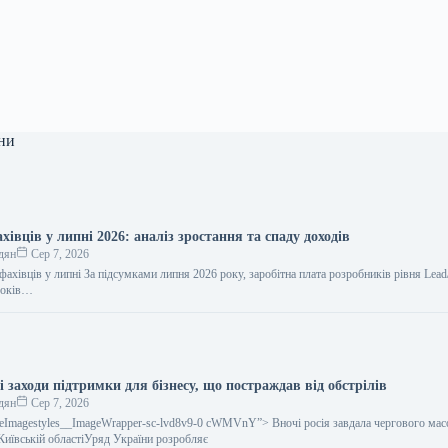
ни
хівців у липні 2026: аналіз зростання та спаду доходів
дян
Сер 7, 2026
-фахівців у липні За підсумками липня 2026 року, заробітна плата розробників рівня Lead
років…
і заходи підтримки для бізнесу, що постраждав від обстрілів
дян
Сер 7, 2026
icleImagestyles__ImageWrapper-sc-lvd8v9-0 cWMVnY”> Вночі росія завдала чергового ма
 Київській областіУряд України розробляє