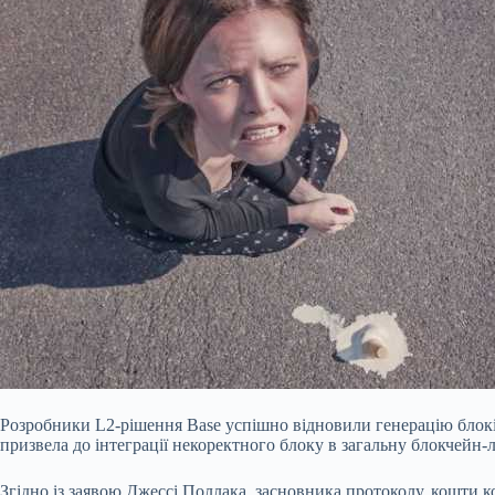
Розробники L2-рішення Base успішно відновили генерацію блокі
призвела до інтеграції некоректного блоку в загальну блокчейн
Згідно із заявою Джессі Поллака, засновника протоколу, кошти к