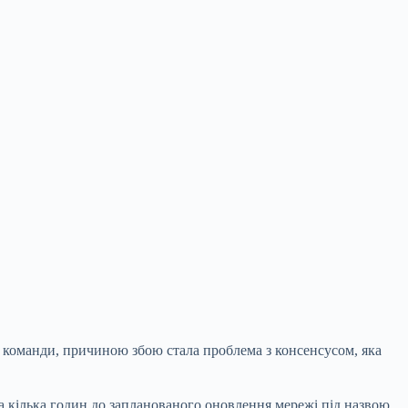
 команди, причиною збою стала проблема з консенсусом, яка
за кілька годин до запланованого оновлення мережі під назвою