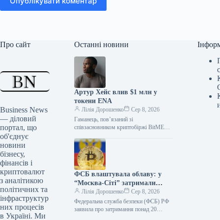
Опублікувати коментар
Про сайт
Останні новини
Інфор
Артур Хейс влив $1 млн у
токени ENA
Business News
Лілія Дорошенко
Сер 8, 2026
— діловий
Гаманець, пов’язаний зі
портал, що
співзасновником криптобіржі BitMEX
та головою інвестиційного фонду
об'єднує
Maelstrom Артуром Хейсом (Arthur
новини
Hayes), придбав 10,9 мільйона токенів
бізнесу,
ENA…
фінансів і
криптовалют
ФСБ влаштувала облаву: у
з аналітикою
“Москва-Сіті” затримали
політичних та
співробітників
Лілія Дорошенко
Сер 8, 2026
інфраструктур
криптообмінників
Федеральна служба безпеки (ФСБ) РФ
них процесів
заявила про затримання понад 20
в Україні. Ми
співробітників криптообмінників у