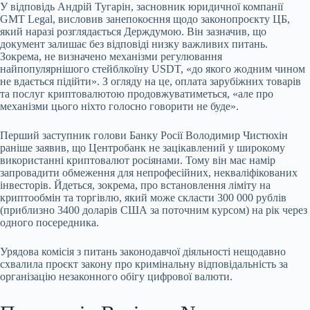
У відповідь Андрій Тугарін, засновник юридичної компанії
GMT Legal, висловив занепокоєння щодо законопроєкту ЦБ,
який наразі розглядається Держдумою. Він зазначив, що
документ залишає без відповіді низку важливих питань.
Зокрема, не визначено механізми регулювання
найпопулярнішого стейблкоїну USDT, «до якого жодним чином
не вдається підійти». З огляду на це, оплата зарубіжних товарів
та послуг криптовалютою продовжуватиметься, «але про
механізми цього ніхто голосно говорити не буде».
Перший заступник голови Банку Росії Володимир Чистюхін
раніше заявив, що Центробанк не зацікавлений у широкому
використанні криптовалют росіянами. Тому він має намір
запровадити обмеження для непрофесійних, некваліфікованих
інвесторів. Йдеться, зокрема, про встановлення ліміту на
криптообмін та торгівлю, який може скласти 300 000 рублів
(приблизно 3400 доларів США за поточним курсом) на рік через
одного посередника.
Урядова комісія з питань законодавчої діяльності нещодавно
схвалила проєкт закону про кримінальну відповідальність за
організацію незаконного обігу цифрової валюти.