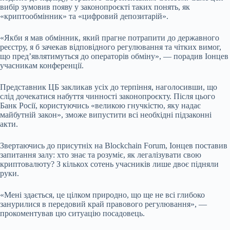
вибір зумовив появу у законопроєкті таких понять, як
«криптообмінник» та «цифровий депозитарій».
«Якби я мав обмінник, який прагне потрапити до державного
реєстру, я б зачекав відповідного регулювання та чітких вимог,
що пред’являтимуться до операторів обміну», — порадив Іонцев
учасникам конференції.
Представник ЦБ закликав усіх до терпіння, наголосивши, що
слід дочекатися набуття чинності законопроєкту. Після цього
Банк Росії, користуючись «великою гнучкістю, яку надає
майбутній закон», зможе випустити всі необхідні підзаконні
акти.
Звертаючись до присутніх на Blockchain Forum, Іонцев поставив
запитання залу: хто знає та розуміє, як легалізувати свою
криптовалюту? З кількох сотень учасників лише двоє підняли
руки.
«Мені здається, це цілком природно, що ще не всі глибоко
занурилися в передовий край правового регулювання», —
прокоментував цю ситуацію посадовець.