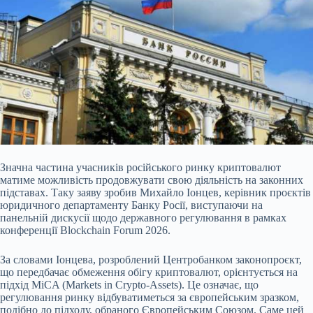
Значна частина учасників російського ринку криптовалют
матиме можливість продовжувати свою діяльність на законних
підставах. Таку заяву зробив Михайло Іонцев, керівник проєктів
юридичного департаменту Банку Росії, виступаючи на
панельній дискусії щодо державного регулювання в рамках
конференції Blockchain Forum 2026.
За словами Іонцева, розроблений Центробанком законопроєкт,
що передбачає обмеження обігу криптовалют, орієнтується на
підхід
MiCA (Markets in Crypto-Assets). Це означає, що
регулювання ринку відбуватиметься за європейським зразком,
подібно до підходу, обраного Європейським Союзом. Саме цей