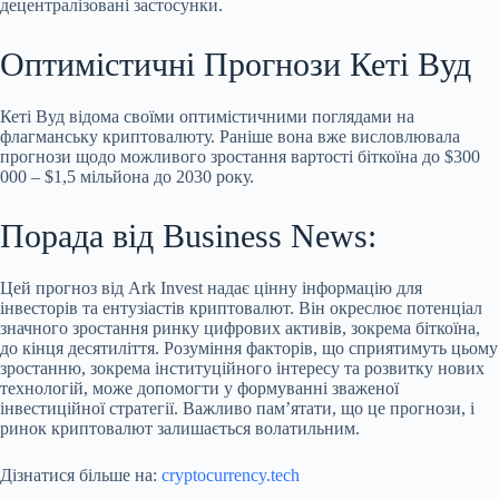
децентралізовані застосунки.
Оптимістичні Прогнози Кеті Вуд
Кеті Вуд відома своїми оптимістичними поглядами на
флагманську криптовалюту. Раніше вона вже висловлювала
прогнози щодо можливого зростання вартості біткоїна до $300
000 – $1,5 мільйона до 2030 року.
Порада від Business News:
Цей прогноз від Ark Invest надає цінну інформацію для
інвесторів та ентузіастів криптовалют. Він окреслює потенціал
значного зростання ринку цифрових активів, зокрема біткоїна,
до кінця десятиліття. Розуміння факторів, що сприятимуть цьому
зростанню, зокрема інституційного інтересу та розвитку нових
технологій, може допомогти у формуванні зваженої
інвестиційної стратегії. Важливо пам’ятати, що це прогнози, і
ринок криптовалют залишається волатильним.
Дізнатися більше на:
cryptocurrency.tech