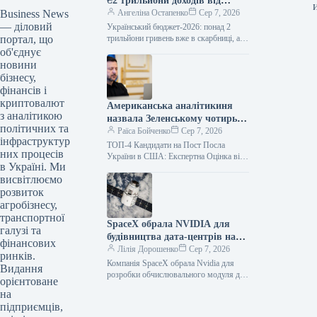
₴2 трильйони доходів від
Business News
початку року, оцінка внеску
Ангеліна Остапенко
Сер 7, 2026
— діловий
партнерів
Український бюджет-2026: понад 2
портал, що
трильйони гривень вже в скарбниці, але
скільки від міжнародних партнерів?
об'єднує
Станом на кінець липня 2026 року…
новини
бізнесу,
фінансів і
криптовалют
Американська аналітикиня
з аналітикою
назвала Зеленському чотирьох
політичних та
кандидатів на посаду посла
Раїса Бойченко
Сер 7, 2026
інфраструктур
ТОП-4 Кандидати на Пост Посла
них процесів
України в США: Експертна Оцінка від
в Україні. Ми
Американської Аналітикині
висвітлюємо
Призначення нового посла України у
Сполучених Штатах…
розвиток
агробізнесу,
транспортної
SpaceX обрала NVIDIA для
галузі та
будівництва дата-центрів на
фінансових
орбіті
Лілія Дорошенко
Сер 7, 2026
ринків.
Компанія SpaceX обрала Nvidia для
Видання
розробки обчислювального модуля для
орієнтоване
своїх супутників Starmind AI. Акції
на
обох компаній продемонстрували
підприємців,
зростання у вівторок.…