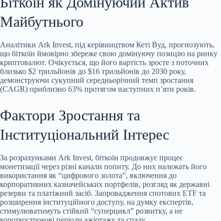
Біткоїн як Домінуючий Актив
Майбутнього
Аналітики Ark Invest, під керівництвом Кеті Вуд, прогнозують,
що біткоїн ймовірно збереже свою домінуючу позицію на ринку
криптовалют. Очікується, що його вартість зросте з поточних
близько $2 трильйонів до $16 трильйонів до 2030 року,
демонструючи сукупний середньорічний темп зростання
(CAGR) приблизно 63% протягом наступних п’яти років.
Фактори Зростання та
Інституціональний Інтерес
За розрахунками Ark Invest, біткоїн продовжує процес
монетизації через різні канали попиту. До них належать його
використання як “цифрового золота”, включення до
корпоративних казначейських портфелів, розгляд як державні
резерви та платіжний засіб. Запровадження спотових ETF та
розширення інституційного доступу, на думку експертів,
стимулюватимуть стійкий “суперцикл” розвитку, а не
короткострокові періоди ажіотажу та спаду.