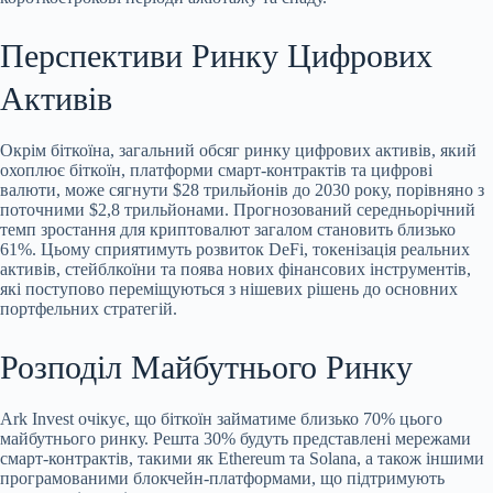
Перспективи Ринку Цифрових
Активів
Окрім біткоїна, загальний обсяг ринку цифрових активів, який
охоплює біткоїн, платформи смарт-контрактів та цифрові
валюти, може сягнути $28 трильйонів до 2030 року, порівняно з
поточними $2,8 трильйонами. Прогнозований середньорічний
темп зростання для криптовалют загалом становить близько
61%. Цьому сприятимуть розвиток DeFi, токенізація реальних
активів, стейблкоїни та поява нових фінансових інструментів,
які поступово переміщуються з нішевих рішень до основних
портфельних стратегій.
Розподіл Майбутнього Ринку
Ark Invest очікує, що біткоїн займатиме близько 70% цього
майбутнього ринку. Решта 30% будуть представлені мережами
смарт-контрактів, такими як Ethereum та Solana, а також іншими
програмованими блокчейн-платформами, що підтримують