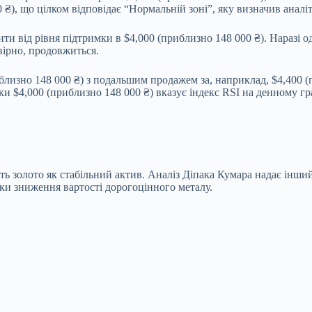
₴), що цілком відповідає “Нормальній зоні”, яку визначив аналі
ти від рівня підтримки в $4,000 (приблизно 148 000 ₴). Наразі 
вірно, продовжиться.
близно 148 000 ₴) з подальшим продажем за, наприклад, $4,400 
ки $4,000 (приблизно 148 000 ₴) вказує індекс RSI на денному гр
ть золото як стабільний актив. Аналіз Діпака Кумара надає інший
ки зниження вартості дорогоцінного металу.