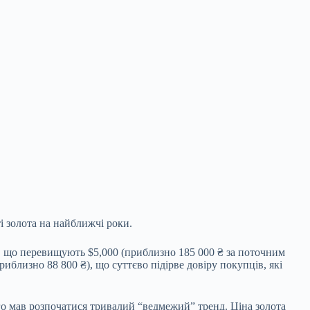
і золота на найближчі роки.
и, що перевищують $5,000 (приблизно 185 000 ₴ за поточним
риблизно 88 800 ₴), що суттєво підірве довіру покупців, які
ого мав розпочатися тривалий “ведмежий” тренд. Ціна золота