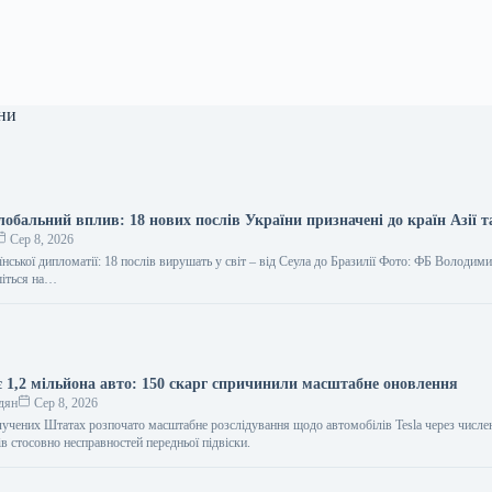
ни
обальний вплив: 18 нових послів України призначені до країн Азії 
Сер 8, 2026
нської дипломатії: 18 послів вирушать у світ – від Сеула до Бразилії Фото: ФБ Володим
шіться на…
ає 1,2 мільйона авто: 150 скарг спричинили масштабне оновлення
дян
Сер 8, 2026
олучених Штатах розпочато масштабне розслідування щодо автомобілів Tesla через числе
в стосовно несправностей передньої підвіски.