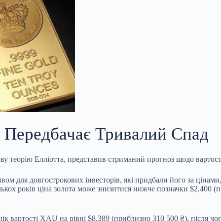
к Передбачає Тривалий Спад
ву теорію Елліотта, представив стриманий прогноз щодо вартост
вом для довгострокових інвесторів, які придбали його за цінам
лькох років ціна золота може знизитися нижче позначки
$2,400 (п
ік вартості XAU на рівні $8,389 (приблизно 310 500 ₴), після ч