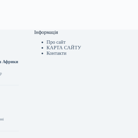
Інформація
Про сайт
КАРТА САЙТУ
Контакти
та Африки
ир
нні