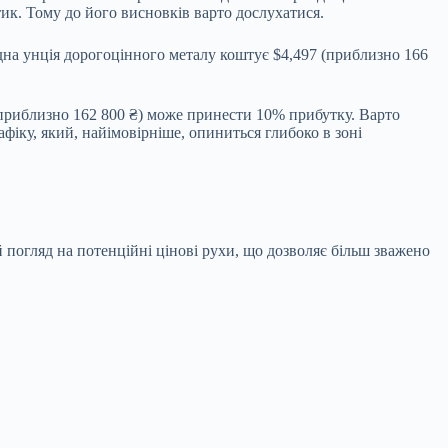
тик. Тому до його висновків варто дослухатися.
одна унція дорогоцінного металу коштує $4,497 (приблизно 166
(приблизно 162 800 ₴) може принести 10% прибутку. Варто
афіку, який, найімовірніше, опиниться глибоко в зоні
 погляд на потенційні цінові рухи, що дозволяє більш зважено