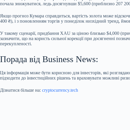
почала знижуватися, ледь досягнувши $5,600 (приблизно 207 200 
Якщо прогноз Кумара справдиться, вартість золота може відскочи
400 ₴), і з поновленням торгів у понеділок низхідний тренд, ймо
У такому сценарії, придбання XAU за ціною близько $4,000 (при
зазначити, що на користь сильної корекції при досягненні познач
перекупленості.
Порада від Business News:
Ця інформація може бути корисною для інвесторів, які розглядаю
підходити до інвестиційних рішень та враховувати можливі ризи
Дізнатися більше на:
cryptocurrency.tech