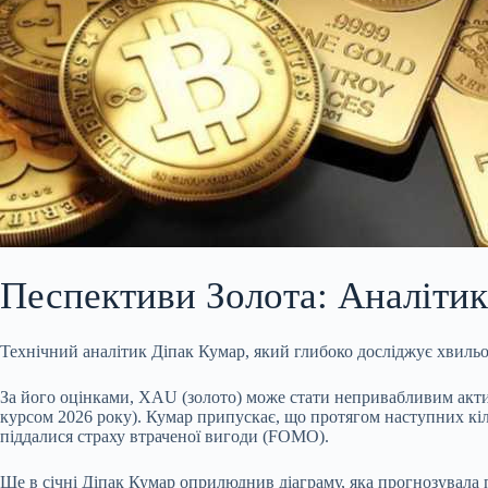
Песпективи Золота: Аналіти
Технічний аналітик Діпак Кумар, який глибоко досліджує хвильо
За його оцінками, XAU (золото) може стати непривабливим акти
курсом 2026 року). Кумар припускає, що протягом наступних кі
піддалися страху втраченої вигоди (FOMO).
Ще в січні Діпак Кумар оприлюднив діаграму, яка прогнозувала п