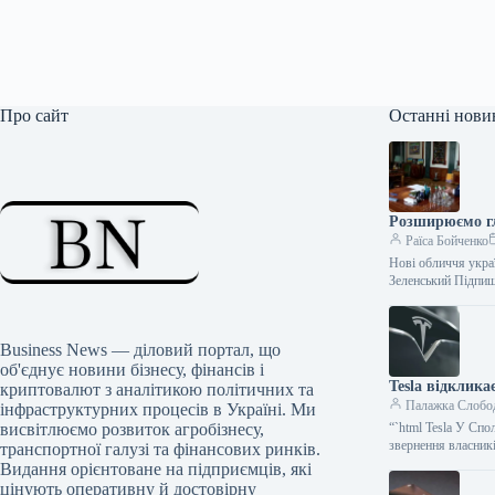
Про сайт
Останні нови
Розширюємо гл
Раїса Бойченко
Нові обличчя украї
Зеленський Підпи
Business News — діловий портал, що
об'єднує новини бізнесу, фінансів і
Tesla відклик
криптовалют з аналітикою політичних та
Палажка Слобо
інфраструктурних процесів в Україні. Ми
висвітлюємо розвиток агробізнесу,
“`html Tesla У Сп
звернення власникі
транспортної галузі та фінансових ринків.
Видання орієнтоване на підприємців, які
цінують оперативну й достовірну