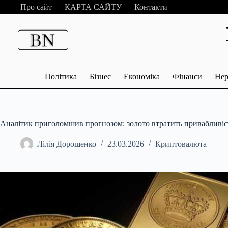
Перейти
Про сайт
КАРТА САЙТУ
Контакти
до
вмісту
Політика
Бізнес
Економіка
Фінанси
Нер
Аналітик приголомшив прогнозом: золото втратить привабливіс
Лілія Дорошенко
23.03.2026
Криптовалюта