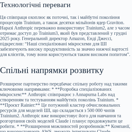
Технологічні переваги
Ця співпраця охоплює як поточні, так і майбутні покоління
процесорів Trainium, а також десятки мільйонів ядер Graviton.
Наразі Anthropic переважно використовує Trainium2, але з часом
отримає доступ до Trainium3, який був представлений у грудні
2025 року. Генеральний директор Amazon, Енді Джессі,
підкреслив: “Наші спеціалізовані мікросхеми для ШІ
забезпечують високу продуктивність за значно нижчої вартості
для клієнтів, тому вони користуються таким високим попитом”.
Спільні напрямки розвитку
Розширене партнерство передбачає спільну роботу над такими
ключовими напрямками: * **Розробка спеціалізованих
мікросхем:** Anthropic співпрацює з Annapurna Labs над
створенням та тестуванням майбутніх поколінь Trainium. *
**Проєкт Rainier:** Це потужний кластер обчислювальних
ресурсів для моделей ШІ, що складається з 500 000 чипів
Trainium2. Anthropic вже використовує його для навчання та
розгортання своїх моделей Claude і планує продовжувати це
робити. * **Розширення можливостей розробників:** Компанії,
що використовують AWS, зможуть інтегрувати Claude