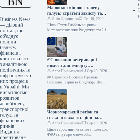
Марокко зміцнює сталеву
галузь: стратегії захисту та
Business News
розвитку
Лілія Дорошенко
Сер 10, 2026
— діловий
“`html Статті Глобальний ринок
портал, що
Металоспоживання Роздрукувати 2 10
Серпня 2026 Марокканська металургія:
об'єднує
стратегії захисту та прогнози
новини
споживання сталі до 2027…
бізнесу,
фінансів і
криптовалют
ЄС посилив ветеринарні
з аналітикою
вимоги для імпорту:
політичних та
українських експортерів
Алла Приймаченко
Сер 10, 2026
інфраструктур
чекають нові правила
## Євросоюз Посилює Правила
них процесів
Ввезення Тварин та Продукції: Що
в Україні. Ми
Треба Знати Українським Експортерам
висвітлюємо
delo.ua ЄС та Україна Від 12 серпня…
розвиток
агробізнесу,
транспортної
Чорноморський регіон та
галузі та
спека штовхають ціни на
фінансових
пшеницю вгору: експерти
Алла Приймаченко
Сер 10, 2026
ринків.
б’ють на сполох
Цінове зростання на світову пшеницю:
Видання
ФАО звітує про майже 6%
орієнтоване
подорожчання за місяць 10 серпня 2026