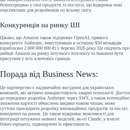
безпосередньо у свої продукти та послуги, що відкриває нові
перспективи для розробників по всьому світу.
Конкуренція на ринку ШІ
Цікаво, що Amazon також підтримує OpenAI, прямого
конкурента Anthropic, інвестувавши в останню $50 мільярдів
(приблизно 2 000 000 000 ₴) у березні 2026 року. Це свідчить про
амбіції Amazon на ринку штучного інтелекту та бажання бути
присутнім у всіх ключових гравців.
Порада від Business News:
Це партнерство є надзвичайно вигідним для українських
компаній, які активно використовують хмарні технології. Доступ
до передових розробок Anthropic через AWS, а також потенційне
зниження вартості обчислень завдяки новим чипам, може
суттєво прискорити розробку інноваційних продуктів та послуг,
виведених на ринок. Це також відкриває можливості для
інтеграції потужних мовних моделей, як-от Claude, у власні
бізнес-процеси, підвищуючи їх ефективність.