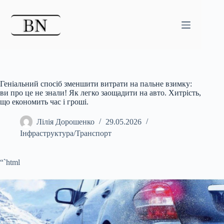
Перейти
до
вмісту
Геніальний спосіб зменшити витрати на пальне взимку:
ви про це не знали! Як легко заощадити на авто. Хитрість,
що економить час і гроші.
Лілія Дорошенко
29.05.2026
Інфраструктура/Транспорт
“`html