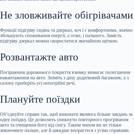
Не зловживайте обігрівачами
Функції підігріву сидінь та дзеркал, хоч і є комфортними, значно
збільшують споживання енергії, а отже, і пального. Замість
підігріву дзеркал можна скористатися звичайною щіткою.
Розвантажте авто
Погіршення дорожнього покриття взимку вимагає полегшення
навантаження на авто. Зніміть з даху додатковий багажник, а з
салону приберіть усі непотрібні речі.
Плануйте поїздки
Об’єднуйте справи так, щоб виконати якомога більше завдань за
одну поїздку. Це дозволить уникнути повторного прогрівання
авто та очищення його від снігу. Таким чином ви не тільки
зекономите пальне, але й швидше впораєтеся з усіма справами.