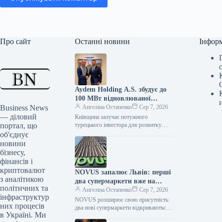
Про сайт
Останні новини
Інфор
Aydem Holding A.S. збудує до
100 МВт відновлюваної
Business News
енергетики на Київщині
Ангеліна Остапенко
Сер 7, 2026
— діловий
Київщина залучає потужного
портал, що
турецького інвестора для розвитку
«зеленої» енергетики Агенція
об'єднує
регіонального розвитку Київської
новини
області уклала меморандум про
бізнесу,
партнерство з
фінансів і
криптовалют
NOVUS запалює Львів: перші
з аналітикою
два супермаркети вже на
політичних та
порозі!
Ангеліна Остапенко
Сер 7, 2026
інфраструктур
NOVUS розширює свою присутність:
них процесів
два нові супермаркети відкриваються у
в Україні. Ми
Львові Латвійська мережа