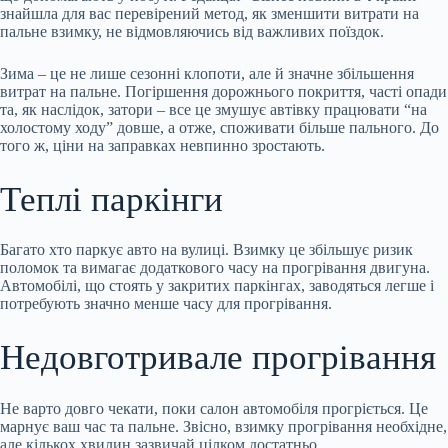
знайшла для вас перевірений метод, як зменшити витрати на
пальне взимку, не відмовляючись від важливих поїздок.
Зима – це не лише сезонні клопоти, але й значне збільшення
витрат на пальне. Погіршення дорожнього покриття, часті опади
та, як наслідок, затори – все це змушує автівку працювати “на
холостому ходу” довше,
а отже, споживати більше пального. До
того ж, ціни на заправках невпинно зростають.
Теплі паркінги
Багато хто паркує авто на вулиці. Взимку це збільшує ризик
поломок та вимагає додаткового часу на прогрівання двигуна.
Автомобілі, що стоять у закритих паркінгах, заводяться легше і
потребують значно менше часу для прогрівання.
Недовготривале прогрівання
Не варто довго чекати, поки салон автомобіля прогріється. Це
марнує ваш час та пальне. Звісно, взимку прогрівання необхідне,
але кількох хвилин зазвичай цілком достатньо.