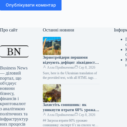
Опублікувати коментар
Про сайт
Останні новини
Інфор
Зернотрейдери першими
відчують дефіцит ліквідності:
Business News
логістична криза вже на порозі
Алла Приймаченко
Сер 8, 2026
— діловий
Sure, here is the Ukrainian translation of
портал, що
the provided text, with all HTML tags
preserved and the requested modifications
об'єднує
applied:…
новини
бізнесу,
фінансів і
криптовалют
Захистіть соняшник: як
з аналітикою
уникнути втрати 60% урожаю
політичних та
через хвороби кошика
Алла Приймаченко
Сер 8, 2026
інфраструктур
## Загроза втрати 60% урожаю
них процесів
соняшнику: експерт б’є на сполох через