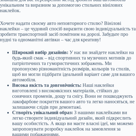
унікальним та виразним за допомогою стильних вінілових
наклейок.
Хочете надати своєму авто неповторного стилю? Вінілові
наклейки – це чудовий спосіб виразити свою індивідуальність та
зробити транспортний засіб помітним на дорозі. Забудьте про
нудні
та одноманітні автівки – час для креативу!
Широкий вибір дизайнів:
У нас ви знайдете наклейки на
будь-який смак – від спортивних та музичних мотивів до
патріотичних та гумористичних зображень. Ми
пропонуємо різноманітність розмірів, кольорів та стилів,
щоб ви могли підібрати ідеальний варіант саме для вашого
автомобіля.
Висока якість та довговічність:
Наші наклейки
виготовлені з високоякісних матеріалів, стійких до
сонячних променів, дощу та снігу. Вони не пошкоджують
лакофарбове покриття вашого авто та легко наносяться, не
залишаючи слідів при демонтажі.
Створіть унікальний образ:
З нашими наклейками ви
легко створите індивідуальний дизайн, який підкреслить
вашу особистість. А якщо ви маєте власні ідеї, ми можемо
запропонувати розробку наклейок на замовлення за
вашими побажаннями.