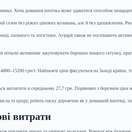
ошика. Хоча домашня випічка може здаватися способом заощадити
ий сезон без різких цінових коливань, але й без здешевлення. Рин
иці, пального та логістики. Аграрії також не поспішають актив
чі почали активніше закуповувати борошно вищого ґатунку, пра
800–15200 грн/т. Найнижчі ціни фіксуються на Заході країни, то
ся заплатити в середньому 27,7 грн. Порівняно з березнем ціна м
асла та цукру, робить паску дорожчою як у домашній випічці, так
ові витрати
ож предмети декору та святкові аксесуари. Різниця між базовим