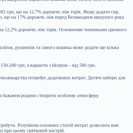
 482 грн, що на 12,7% дорожче, ніж торік. Якщо додати сир,
рн, що на 17% дорожче, ніж перед Великоднем минулого року.
о на 12,2% дорожче, ніж торік. Основними чинниками цінового
наліпок, рушників та самого кошика може додати ще кілька
0-200 грн, а варіанти з бісером – від 500 грн.
писанкарства потребує додаткових витрат. Дитячі набори для
та бажання родини створити особливу атмосферу.
трибути. Розуміння основних статей витрат дозволить вам
чи при цьому святковий настрій.