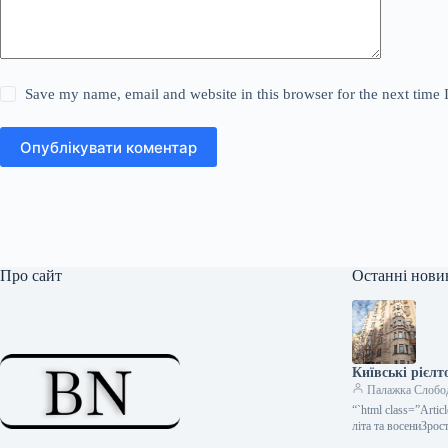
Save my name, email and website in this browser for the next time
Опублікувати коментар
Про сайт
Останні нови
Київські рієл
Палажка Слобо
“`html class=”Art
літа та восениЗрос