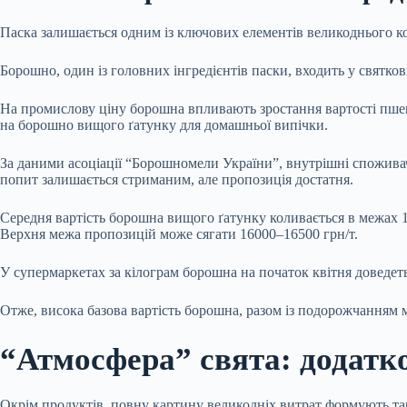
Паска залишається одним із ключових елементів великоднього к
Борошно, один із головних інгредієнтів паски, входить у святков
На промислову ціну борошна впливають зростання вартості пшен
на борошно вищого ґатунку для домашньої випічки.
За даними асоціації “Борошномели України”, внутрішні спожива
попит залишається стриманим, але пропозиція достатня.
Середня вартість борошна вищого ґатунку коливається в межах 14
Верхня межа пропозицій може сягати 16000–16500 грн/т.
У супермаркетах за кілограм борошна на початок квітня доведеть
Отже, висока базова вартість борошна, разом із подорожчанням м
“Атмосфера” свята: додатк
Окрім продуктів, повну картину великодніх витрат формують так