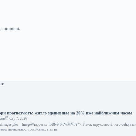
 I comment.
ни
тори прогнозують: житло здешевшає на 20% вже найближчим часом
дян
Сер 7, 2026
icleImagestyles__ImageWrapper-sc-lvd8v9-0 cWMVnY”> Ринок нерухомості: чого очікувати
тання інтенсивності російських атак на