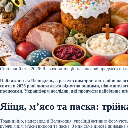
Святковий стіл 2026: Як зростання цін на ключові продукти впл
Наближається Великдень, а разом з ним зростають ціни на осн
свята в 2026 році виявляться відчутно вищими, ніж минуло
процесами. Українформ дослідив, які продукти найбільше в
Яйця, м’ясо та паска: трій
Традиційно, напередодні Великодня, українці активно формують
курячі яйця, м’ясні вироби та паска. З них саме цінова динаміка 