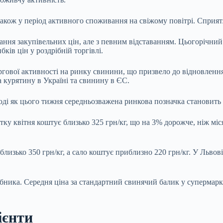
також у період активного споживання на свіжому повітрі. Сприят
ння закупівельних цін, але з певним відставанням. Цьогорічний
ків цін у роздрібній торгівлі.
ргової активності на ринку свинини, що призвело до відновлення
 курятину в Україні та свинину в ЄС.
тоді як цього тижня середньозважена ринкова позначка становить 
ку квітня коштує близько 325 грн/кг, що на 3% дорожче, ніж мі
изько 350 грн/кг, а сало коштує приблизно 220 грн/кг. У Львові 
бника. Середня ціна за стандартний свинячий балик у супермарке
ієнти