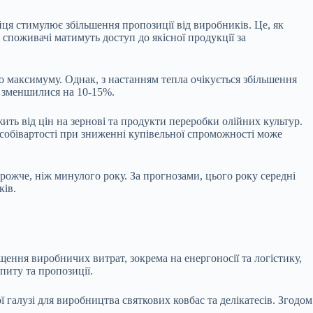
йця стимулює збільшення пропозиції від виробників. Це, як
 споживачі матимуть доступ до якісної продукції за
го максимуму. Однак, з настанням тепла очікується збільшення
е зменшилися на 10-15%.
ть від цін на зернові та продукти переробки олійних культур.
 собівартості при зниженні купівельної спроможності може
орожче, ніж минулого року. За прогнозами, цього року середні
ків.
щення виробничих витрат, зокрема на енергоносії та логістику,
питу та пропозиції.
алузі для виробництва святкових ковбас та делікатесів. Згодом