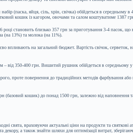
абір (паска, яйця, сіль, хрін, свічка) обійдеться в середньому в
ятковий кошик із кагором, овочами та салом коштуватиме 1387 г
26 році становить близько 357 грн за приготування 3-4 пасок, щ
а (на 13%) та молока (на 11%).
тєво впливають на загальний бюджет. Вартість свічок, серветок, 
 – від 350-400 грн. Вишитий рушник обійдеться в середньому у 15
рого, проте повернення до традиційних методів фарбування або 
грн (базовий кошик) до понад 1500 грн, залежно від наповнення 
ні свята, враховуючи актуальні ціни на продукти та святкові а
 декору, а також знайти шляхи для оптимізації витрат, зберігаю