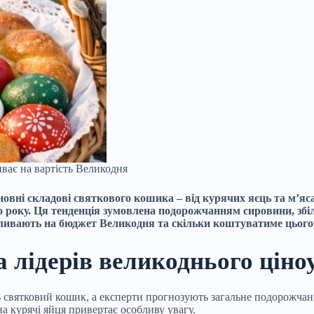
иває на вартість Великодня
овні складові святкового кошика – від курячих яєць та м’яса
го року. Ця тенденція зумовлена подорожчанням сировини, з
пливають на бюджет Великодня та скільки коштуватиме цього
ка лідерів великоднього цін
 святковий кошик, а експерти прогнозують загальне подорожчанн
на курячі яйця привертає особливу увагу.