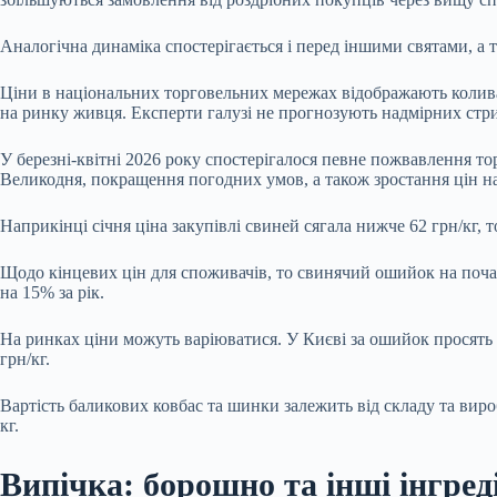
Аналогічна динаміка спостерігається і перед іншими святами, а 
Ціни в національних торговельних мережах відображають колива
на ринку живця. Експерти галузі не прогнозують надмірних стриб
У березні-квітні 2026 року спостерігалося певне пожвавлення то
Великодня, покращення погодних умов, а також зростання цін на
Наприкінці січня ціна закупівлі свиней сягала нижче 62 грн/кг, 
Щодо кінцевих цін для споживачів, то свинячий ошийок на почат
на 15% за рік.
На ринках ціни можуть варіюватися. У Києві за ошийок просять бл
грн/кг.
Вартість баликових ковбас та шинки залежить від складу та виро
кг.
Випічка: борошно та інші інгред