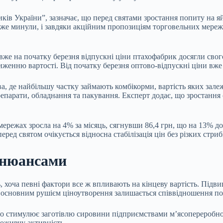
ків України”, зазначає, що перед святами зростання попиту на я
 вже минули, і завдяки акційним пропозиціям торговельних мереж
 вже на початку березня відпускні ціни птахофабрик досягли сво
иженню вартості. Від початку березня оптово-відпускні ціни вж
 де найбільшу частку займають комбікорми, вартість яких залежи
репарати, обладнання та пакування. Експерт додає, що зростання
 мережах зросла на 4% за місяць, сягнувши 86,4 грн, що на 13% д
еред святом очікується відносна стабілізація цін без різких стриб
з нюансами
 хоча певні фактори все ж впливають на кінцеву вартість. Підви
, основним рушієм ціноутворення залишається співвідношення по
 стимулює заготівлю сировини підприємствами м’ясопереробної г
оживчу активність.