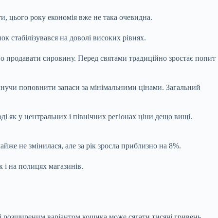
, цього року економія вже не така очевидна.
ок стабілізувався на доволі високих рівнях.
но продавати сировину. Перед святами традиційно зростає попит
гнучи поповнити запаси за мінімальними цінами. Загальний
ді як у центральних і північних регіонах ціни дещо вищі.
айже не змінилася, але за рік зросла приблизно на 8%.
 і на полицях магазинів.
 і розширеним варіантом кошика може сягати тисячі гривень.