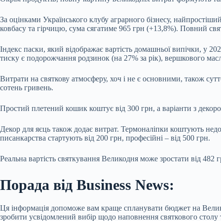
За оцінками Українського клубу аграрного бізнесу, найпростіший н
ковбасу та гірчицю, сума сягатиме 965 грн (+13,8%). Повний св
Індекс паски, який відображає вартість домашньої випічки, у 20
тиску є подорожчання родзинок (на 27% за рік), вершкового масл
Витрати на святкову атмосферу, хоч і не є основними, також сут
сотень гривень.
Простий плетений кошик коштує від 300 грн, а варіанти з декором
Декор для яєць також додає витрат. Термоналіпки коштують недо
писанкарства стартують від 200 грн, професійні – від 500 грн.
Реальна вартість святкування Великодня може зростати від 482 
Порада від Business News:
Ця інформація допоможе вам краще спланувати бюджет на Великод
зробити усвідомлений вибір щодо наповнення святкового столу та