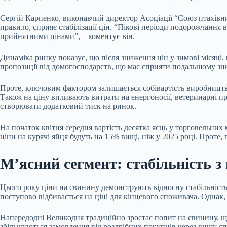
Сергій Карпенко, виконавчий директор Асоціації “Союз птахівни
правило, сприяє стабілізації цін. “Пікові періоди подорожчання
прийнятними цінами”, – коментує він.
Динаміка ринку показує, що після зниження цін у зимові місяці,
пропозиції від домогосподарств, що має сприяти подальшому зн
Проте, ключовим фактором залишається собівартість виробництва,
Також на ціну впливають витрати на енергоносії, ветеринарні п
створювати додатковий тиск на ринок.
На початок квітня середня вартість десятка яєць у торговельних
ціни на курячі яйця будуть на 15% вищі, ніж у 2025 році. Проте, п
М’ясний сегмент: стабільність 
Цього року ціни на свинину демонструють відносну стабільність,
поступово відбивається на ціні для кінцевого споживача. Однак
Напередодні Великодня традиційно зростає попит на свинину, що
збільшуються замовлення від роздрібних покупців через вищу сп