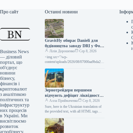
Про сайт
Останні новини
Інфор
GravitHy обирає Danieli для
будівництва заводу DRI у Фос-
Business News
сюр-Мер
Лілія Дорошенко
Сер 8, 2026
— діловий
<img src="/wp-
портал, що
content/uploads/2026/08/07000aa9bda25c
65847c9ea604a177b3.jpg" width="1200"
об'єднує
height="630" class="attachment-full size-
новини
full wp-post-image" alt="Фото –
бізнесу,
GravitHy обрала Danieli для
фінансів і
будівництва заводу DRI
криптовалют
Зернотрейдери першими
з аналітикою
відчують дефіцит ліквідності:
політичних та
логістична криза вже на порозі
Алла Приймаченко
Сер 8, 2026
інфраструктур
Sure, here is the Ukrainian translation of
них процесів
the provided text, with all HTML tags
в Україні. Ми
preserved and the requested modifications
висвітлюємо
applied:…
розвиток
агробізнесу,