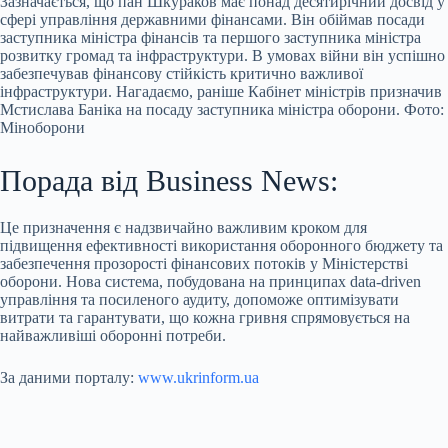
Зазначається, що пан Шкураков має понад десятирічний досвід у
сфері управління державними фінансами. Він обіймав посади
заступника міністра фінансів та першого заступника міністра
розвитку громад та інфраструктури. В умовах війни він успішно
забезпечував фінансову стійкість критично важливої
інфраструктури. Нагадаємо, раніше Кабінет міністрів призначив
Мстислава Баніка на посаду заступника міністра оборони. Фото:
Міноборони
Порада від Business News:
Це призначення є надзвичайно важливим кроком для
підвищення ефективності використання оборонного бюджету та
забезпечення прозорості фінансових потоків у Міністерстві
оборони. Нова система, побудована на принципах data-driven
управління та посиленого аудиту, допоможе оптимізувати
витрати та гарантувати, що кожна гривня спрямовується на
найважливіші оборонні потреби.
За даними порталу:
www.ukrinform.ua