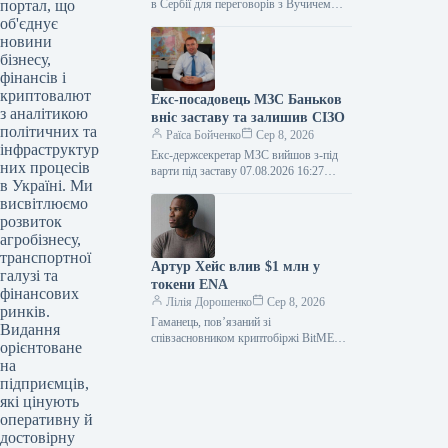
портал, що
в Сербії для переговорів з Вучичем
07.08.2026 19:04 Укрінформ Президент
об'єднує
України Володимир Зеленський
новини
здійснив свій…
бізнесу,
фінансів і
криптовалют
Екс-посадовець МЗС Баньков
з аналітикою
вніс заставу та залишив СІЗО
політичних та
Раїса Бойченко
Сер 8, 2026
інфраструктур
Екс-держсекретар МЗС вийшов з-під
них процесів
варти під заставу 07.08.2026 16:27
в Україні. Ми
Укрінформ Колишнього посадовця
висвітлюємо
Міністерства закордонних справ
Олександра Банькова звільнено з
розвиток
агробізнесу,
транспортної
Артур Хейс влив $1 млн у
галузі та
токени ENA
фінансових
Лілія Дорошенко
Сер 8, 2026
ринків.
Гаманець, пов’язаний зі
Видання
співзасновником криптобіржі BitMEX
орієнтоване
та головою інвестиційного фонду
на
Maelstrom Артуром Хейсом (Arthur
підприємців,
Hayes), придбав 10,9 мільйона токенів
які цінують
ENA…
оперативну й
достовірну