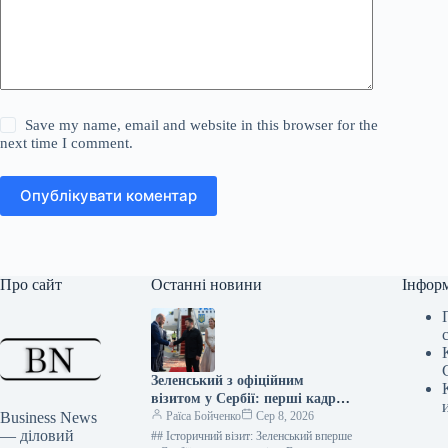
Save my name, email and website in this browser for the
next time I comment.
Опублікувати коментар
Про сайт
Останні новини
Інфор
Зеленський з офіційним
візитом у Сербії: перші кадри
Business News
зустрічі з Вучичем
Раїса Бойченко
Сер 8, 2026
— діловий
## Історичний візит: Зеленський вперше