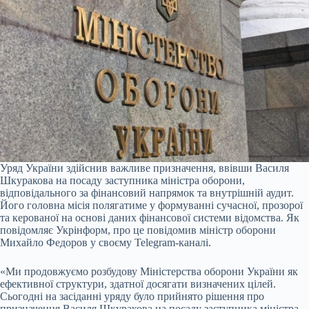
Уряд України здійснив важливе призначення, ввівши Василя
Шкуракова на посаду заступника міністра оборони,
відповідального за фінансовий напрямок та внутрішній аудит.
Його головна місія полягатиме у формуванні сучасної, прозорої
та керованої на основі даних фінансової системи відомства. Як
повідомляє Укрінформ, про це повідомив міністр оборони
Михайло Федоров у своєму Telegram-каналі.
«Ми продовжуємо розбудову Міністерства оборони України як
ефективної структури, здатної досягати визначених цілей.
Сьогодні на засіданні уряду було прийнято рішення про
призначення Василя Шкуракова на посаду заступника міністра