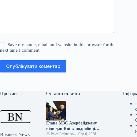
Save my name, email and website in this browser for the
next time I comment.
Опублікувати коментар
Про сайт
Останні новини
Інфор
Глава МЗС Азербайджану
відвідав Київ: подробиці
Business News
зустрічі
Раїса Бойченко
Сер 6, 2026