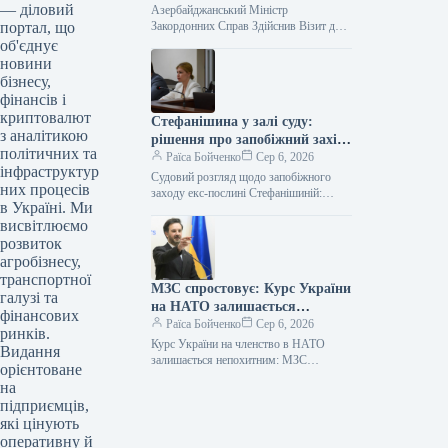
— діловий
Азербайджанський Міністр
портал, що
Закордонних Справ Здійснив Візит до
Києва 06.08.2026 09:05 Укрінформ
об'єднує
Очільник Міністерства закордонних
новини
справ Азербайджанської Республіки,
бізнесу,
фінансів і
криптовалют
Стефанішина у залі суду:
з аналітикою
рішення про запобіжний захід
політичних та
перенесли на завтра
Раїса Бойченко
Сер 6, 2026
інфраструктур
Судовий розгляд щодо запобіжного
них процесів
заходу екс-послині Стефанішиній:
в Україні. Ми
вердикт відкладено до завтра
висвітлюємо
05.08.2026 21:30 Укрінформ
Сьогоднішнє судове засідання,
розвиток
присвячене
агробізнесу,
транспортної
МЗС спростовує: Курс України
галузі та
на НАТО залишається
фінансових
незмінним, слова Залужного
Раїса Бойченко
Сер 6, 2026
ринків.
вирвали з контексту
Курс України на членство в НАТО
Видання
залишається непохитним: МЗС
орієнтоване
спростовує заяви посла 05.08.2026
на
16:29 Укрінформ Речник Міністерства
підприємців,
закордонних справ України,…
які цінують
оперативну й