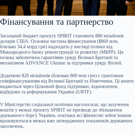
Фінансування та партнерство
Загальний бюджет проєкту SPIRIT становить 880 мільйонів
доларів США. Основна частина фінансування ($860 млн,
близько 34,4 млрд грн) надходить у вигляді позики від
Міжнародного банку реконструкції та розвитку (МБРР). Ця
позика забезпечена гарантіями уряду Великої Британії та
механізмом ADVANCE Ukraine за підтримки уряду Японії.
Додаткові $20 мільйонів (близько 800 млн грн) є грантовим
співфінансуванням від Великої Британії та Німеччини. Ці кошти
надаються через Цільовий фонд підтримки, відновлення,
відбудови та реформування України (URTF).
У Міністерстві соціальної політики наголосили, що залучення
коштів у межах проєкту SPIRIT не призведе до збільшення
державного боргу України, оскільки всі фінансові зобов’язання
враховуються в межах вже затверджених показників державних
запозичень.