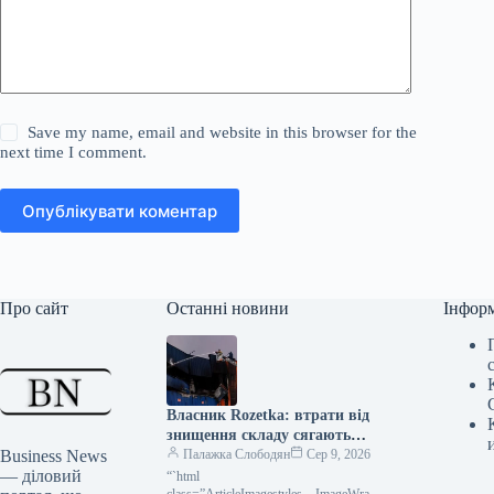
Save my name, email and website in this browser for the
next time I comment.
Опублікувати коментар
Про сайт
Останні новини
Інфор
Власник Rozetka: втрати від
знищення складу сягають
Business News
мільярдів гривень
Палажка Слободян
Сер 9, 2026
— діловий
“`html