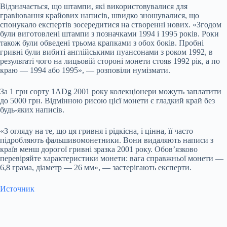
Відзначається, що штампи, які використовувалися для
гравіювання крайових написів, швидко зношувалися, що
спонукало експертів зосередитися на створенні нових. «Згодом
були виготовлені штампи з позначками 1994 і 1995 років. Роки
також були обведені трьома крапками з обох боків. Пробні
гривні були вибиті англійськими пуансонами з роком 1992, в
результаті чого на лицьовій стороні монети стояв 1992 рік, а по
краю — 1994 або 1995», — розповіли нумізмати.
За 1 грн сорту 1ADg 2001 року колекціонери можуть заплатити
до 5000 грн. Відмінною рисою цієї монети є гладкий край без
будь-яких написів.
«З огляду на те, що ця гривня і рідкісна, і цінна, її часто
підробляють фальшивомонетники. Вони видаляють написи з
країв менш дорогої гривні зразка 2001 року. Обов’язково
перевіряйте характеристики монети: вага справжньої монети —
6,8 грама, діаметр — 26 мм», — застерігають експерти.
Источник