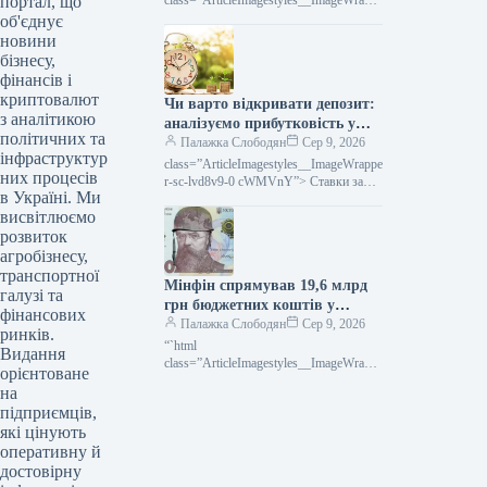
портал, що
class=”ArticleImagestyles__ImageWrappe
r-sc-lvd8v9-0 cWMVnY”> <img
об'єднує
src="/wp-
новини
content/uploads/2026/08/cb2b6149ecf674
бізнесу,
28173c470a7e114f83.jpg" alt="5 серпня
фінансів і
три балістичні ракети рф зруйнували
криптовалют
Чи варто відкривати депозит:
найбільший розподільчий складський
з аналітикою
комплекс Rozetka в
аналізуємо прибутковість у
політичних та
нинішніх умовах
Палажка Слободян
Сер 9, 2026
інфраструктур
class=”ArticleImagestyles__ImageWrappe
них процесів
r-sc-lvd8v9-0 cWMVnY”> Ставки за
в Україні. Ми
депозитамиПідвищення ключової
висвітлюємо
ставки Національним банком поки не
транслювалося у зростання ставок
розвиток
агробізнесу,
транспортної
Мінфін спрямував 19,6 млрд
галузі та
грн бюджетних коштів у
фінансових
липні: головні трансферти
Палажка Слободян
Сер 9, 2026
ринків.
“`html
Видання
class=”ArticleImagestyles__ImageWrappe
орієнтоване
r-sc-lvd8v9-0 cWMVnY”> Місцевий
на
бюджет: Мінфін повністю виконав свої
підприємців,
зобов’язання щодо трансфертів у
які цінують
липніУ липні 2026
оперативну й
достовірну