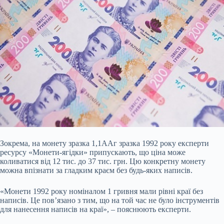
Зокрема, на монету зразка 1,1ААг зразка 1992 року експерти
ресурсу «Монети-ягідки» припускають, що ціна може
коливатися від 12 тис. до 37 тис. грн. Цю конкретну монету
можна впізнати за гладким краєм без будь-яких написів.
«Монети 1992 року номіналом 1 гривня мали рівні краї без
написів. Це пов’язано з тим, що на той час не було інструментів
для нанесення написів на краї», – пояснюють експерти.