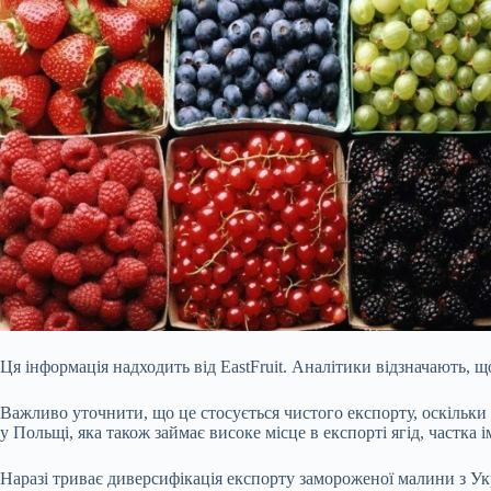
Ця інформація надходить від EastFruit. Аналітики відзначають, щ
Важливо уточнити, що це стосується чистого експорту, оскільки 
у Польщі, яка також займає високе місце в експорті ягід, частка
Наразі триває диверсифікація експорту замороженої малини з Ук