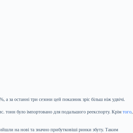
, а за останні три сезони цей показник зріс більш ніж удвічі.
тис. тонн було імпортовано для подальшого реекспорту. Крім
того
,
вийшли на нові та значно прибутковіші ринки збуту. Таким