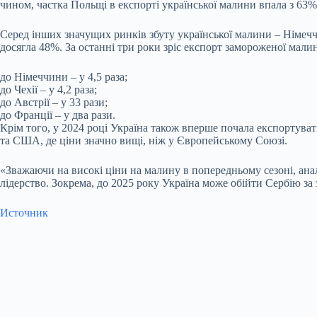
чином, частка Польщі в експорті української малини впала з 63% 
Серед інших значущих ринків збуту української малини – Німеччин
досягла 48%. За останні три роки зріс експорт замороженої малин
до Німеччини – у 4,5 раза;
до Чехії – у 4,2 раза;
до Австрії – у 33 рази;
до Франції – у два рази.
Крім того, у 2024 році Україна також вперше почала експортуват
та США, де ціни значно вищі, ніж у Європейському Союзі.
«Зважаючи на високі ціни на малину в попередньому сезоні, аналі
лідерство. Зокрема, до 2025 року Україна може обійти Сербію за
Источник