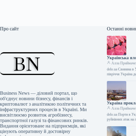
Про сайт
Останні нови
Українська яло
Алла Приймаче
delo.ua Свинина в
півріччя Україна 
Business News — діловий портал, що
об'єднує новини бізнесу, фінансів і
Україна прокла
криптовалют з аналітикою політичних та
Алла Приймаче
інфраструктурних процесів в Україні. Ми
висвітлюємо розвиток агробізнесу,
delo.ua Порти в Ук
руйнівних атак на
транспортної галузі та фінансових ринків.
Видання орієнтоване на підприємців, які
цінують оперативну й достовірну