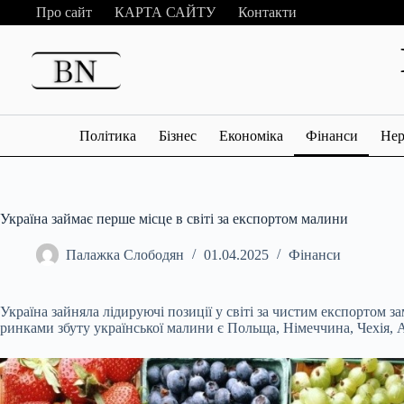
Перейти
Про сайт
КАРТА САЙТУ
Контакти
до
вмісту
Політика
Бізнес
Економіка
Фінанси
Нер
Україна займає перше місце в світі за експортом малини
Палажка Слободян
01.04.2025
Фінанси
Україна зайняла лідируючі позиції у світі за чистим експортом 
ринками збуту української малини є Польща, Німеччина, Чехія, А