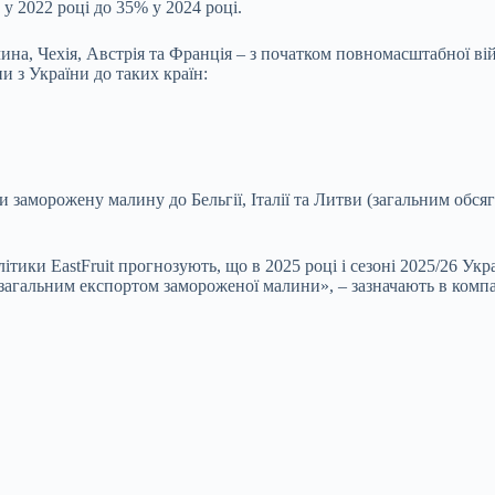
у 2022 році до 35% у 2024 році.
а, Чехія, Австрія та Франція – з початком повномасштабної війни
и з України до таких країн:
и заморожену малину до Бельгії, Італії та Литви (загальним обся
тики EastFruit прогнозують, що в 2025 році і сезоні 2025/26 Укр
 загальним експортом замороженої малини», – зазначають в компа