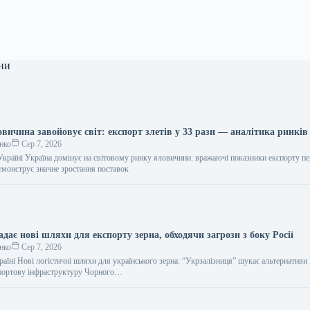
ни
вичина завойовує світ: експорт злетів у 33 рази — аналітика ринків
нко
Сер 7, 2026
 Україні Україна домінує на світовому ринку яловичини: вражаючі показники експорту п
демонструє значне зростання поставок
дає нові шляхи для експорту зерна, обходячи загрози з боку Росії
нко
Сер 7, 2026
раїні Нові логістичні шляхи для українського зерна: “Укрзалізниця” шукає альтернативи
 портову інфраструктуру Чорного…