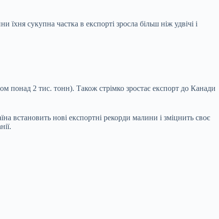
 їхня сукупна частка в експорті зросла більш ніж удвічі і
гом понад 2 тис. тонн). Також стрімко зростає експорт до Канади
аїна встановить нові експортні рекорди малини і зміцнить своє
нії.