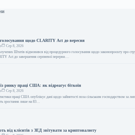
ни
 голосування щодо CLARITY Act до вересня
о
Сер 8, 2026
олучених Штатів відмовився від процедурного голосування щодо законопроєкту про ст
ITY Act до завершення серпневої перерви.…
із ринку праці США: як відреагує біткоїн
о
Сер 8, 2026
тистики праці США опублікує дані щодо зайнятості поза сільським господарством за лип
ть зростання лише на 83…
ть від клієнтів з ЗЕД звітувати за криптовалюту