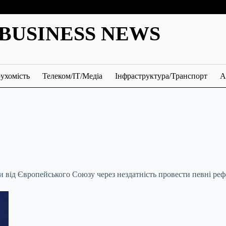
BUSINESS NEWS
ухомість
Телеком/ІТ/Медіа
Інфраструктура/Транспорт
А
ки від Європейського Союзу через нездатність провести певні ре