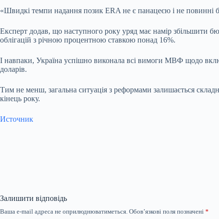
«Швидкі темпи надання позик ERA не є панацеєю і не повинні б
Експерт додав, що наступного року уряд має намір збільшити бю
облігацій з річною процентною ставкою понад 16%.
І навпаки, Україна успішно виконала всі вимоги МВФ щодо вклю
доларів.
Тим не менш, загальна ситуація з реформами залишається складн
кінець року.
Источник
Залишити відповідь
Ваша e-mail адреса не оприлюднюватиметься.
Обов’язкові поля позначені
*