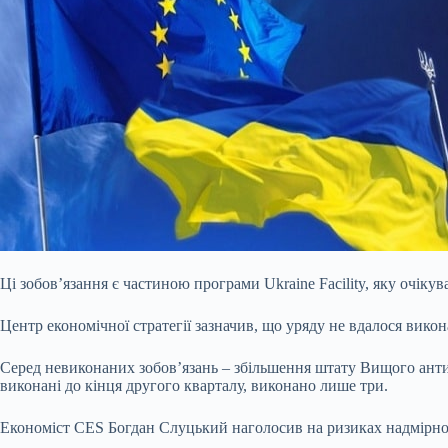
Ці зобов’язання є частиною програми
Ukraine Facility, яку очі
Центр економічної стратегії зазначив, що уряду не вдалося вико
Серед невиконаних зобов’язань – збільшення штату Вищого антик
виконані до кінця другого кварталу, виконано лише три.
Економіст CES Богдан Слуцький наголосив на ризиках надмірної