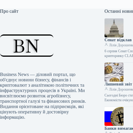
Про сайт
Останні нови
Сенат відклав
Лілія Дорошенк
6 серпня Сенат Сп
крипторинку CLAR
Business News — діловий портал, що
об'єднує новини бізнесу, фінансів і
Липневий звіт 
криптовалют з аналітикою політичних та
Лілія Дорошенк
інфраструктурних процесів в Україні. Ми
висвітлюємо розвиток агробізнесу,
Сьогодні Бюро ста
Економісти очікую
транспортної галузі та фінансових ринків.
Видання орієнтоване на підприємців, які
цінують оперативну й достовірну
інформацію.
Банки вимагаю