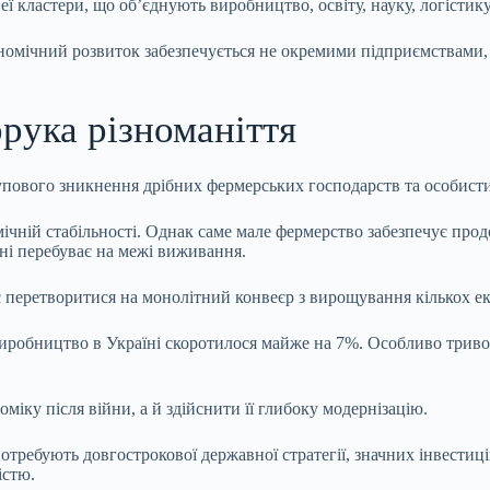
 кластери, що об’єднують виробництво, освіту, науку, логістику 
номічний розвиток забезпечується не окремими підприємствами,
рука різноманіття
упового зникнення дрібних фермерських господарств та особисти
мічній стабільності. Однак саме мале фермерство забезпечує прод
дні перебуває на межі виживання.
 перетворитися на монолітний конвеєр з вирощування кількох е
виробництво в Україні скоротилося майже на 7%. Особливо триво
іку після війни, а й здійснити її глибоку модернізацію.
требують довгострокової державної стратегії, значних інвестицій
істю.