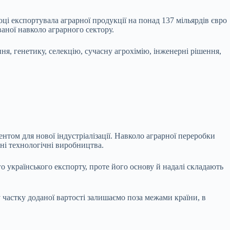
ці експортувала аграрної продукції на понад 137 мільярдів євро
ваної навколо аграрного сектору.
ня, генетику, селекцію, сучасну агрохімію, інженерні рішення,
том для нової індустріалізації. Навколо аграрної переробки
тні технологічні виробництва.
 українського експорту, проте його основу й надалі складають
у частку доданої вартості залишаємо поза межами країни, в