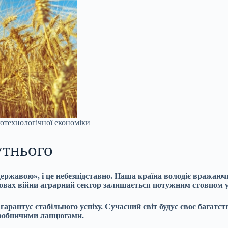
котехнологічної економіки
утнього
ржавою», і це небезпідставно. Наша країна володіє вражаюч
мовах війни аграрний сектор залишається потужним стовпом у
арантує стабільного успіху. Сучасний світ будує своє багатств
виробничими ланцюгами.