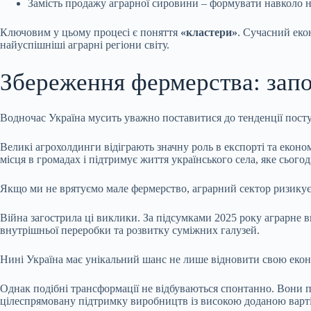
Замість продажу аграрної сировини – формувати навколо неї
Ключовим у цьому процесі є поняття
«кластери»
. Сучасний еко
найуспішніші аграрні регіони світу.
Збереження фермерства: запо
Водночас Україна мусить уважно поставитися до тенденції пост
Великі агрохолдинги відіграють значну роль в експорті та еконо
місця в громадах і підтримує життя українського села, яке сього
Якщо ми не врятуємо мале фермерство, аграрний сектор ризикує
Війна загострила ці виклики. За підсумками 2025 року аграрне 
внутрішньої переробки та розвитку суміжних галузей.
Нині Україна має унікальний шанс не лише відновити свою економ
Однак подібні трансформації не відбуваються спонтанно. Вони по
цілеспрямовану підтримку виробництв із високою доданою варт