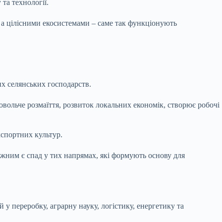
та технології.
 а цілісними екосистемами – саме так функціонують
х селянських господарств.
овольче розмаїття, розвиток локальних економік, створює робочі
кспортних культур.
жним є спад у тих напрямах, які формують основу для
 у переробку, аграрну науку, логістику, енергетику та