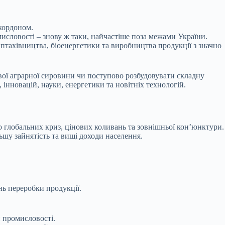
 кордоном.
исловості – знову ж таки, найчастіше поза межами України.
, птахівництва, біоенергетики та виробництва продукції з значно
вої аграрної сировини чи поступово розбудовувати складну
інновацій, науки, енергетики та новітніх технологій.
 глобальних криз, цінових коливань та зовнішньої кон’юнктури.
шу зайнятість та вищі доходи населення.
нь переробки продукції.
й промисловості.