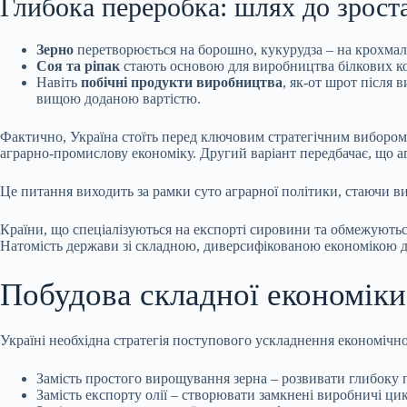
Глибока переробка: шлях до зрост
Зерно
перетворюється на борошно, кукурудза – на крохмаль
Соя та ріпак
стають основою для виробництва білкових кон
Навіть
побічні продукти виробництва
, як-от шрот після 
вищою доданою вартістю.
Фактично, Україна стоїть перед ключовим стратегічним вибором
аграрно-промислову економіку. Другий варіант передбачає, що аг
Це питання виходить за рамки суто аграрної політики, стаючи ви
Країни, що спеціалізуються на експорті сировини та обмежуютьс
Натомість держави зі складною, диверсифікованою економікою д
Побудова складної економіки
Україні необхідна стратегія поступового ускладнення економічн
Замість простого вирощування зерна – розвивати глибоку 
Замість експорту олії – створювати замкнені виробничі ци