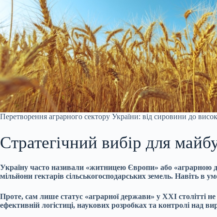
Перетворення аграрного сектору України: від сировини до висо
Стратегічний вибір для майб
Україну часто називали «житницею Європи» або «аграрною де
мільйони гектарів сільськогосподарських земель. Навіть в у
Проте, сам лише статус «аграрної держави» у XXI столітті не г
ефективній логістиці, наукових розробках та контролі над 