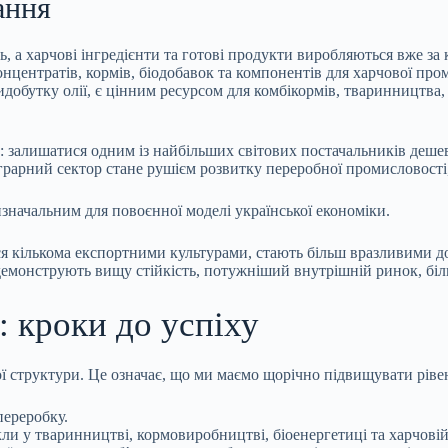
ання
, а харчові інгредієнти та готові продукти виробляються вже за
центратів, кормів, біодобавок та компонентів для харчової пром
видобутку олії, є цінним ресурсом для комбікормів, тваринництва
: залишатися одним із найбільших світових постачальників деше
рарний сектор стане рушієм розвитку переробної промисловості, 
значальним для повоєнної моделі української економіки.
я кількома експортними культурами, стають більш вразливими до
емонструють вищу стійкість, потужніший внутрішній ринок, біль
: кроки до успіху
ої структури. Це означає, що ми маємо щорічно підвищувати ріве
переробку.
кли у тваринництві, кормовиробництві, біоенергетиці та харчові