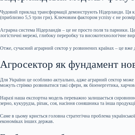
Чудовий приклад трансформації демонструють Нідерланди. Ця кра
(приблизно 5,5 трлн грн). Ключовим фактором успіху є не розмір 
Аграрна система Нідерландів – це не просто поля та парники. Це
логістичні мережі, глибоку переробку та високотехнологічне ви
Отже, сучасний аграрний сектор у розвинених країнах – це вже 
Агросектор як фундамент ново
Для України це особливо актуально, адже аграрний сектор може 
можуть стрімко розвиватися такі сфери, як біоенергетика, харчо
Наразі наша експортна модель переважно залишається сировинною
зерно, кукурудза, ріпак, соя, насіння соняшника та інша продукц
Саме в цьому криється головна стратегічна проблема української 
економіках інших держав.