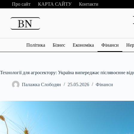
Перейти
Про сайт
КАРТА САЙТУ
Контакти
до
вмісту
Політика
Бізнес
Економіка
Фінанси
Нер
Технології для агросектору: Україна випереджає післявоєнне ві
Палажка Слободян
25.05.2026
Фінанси