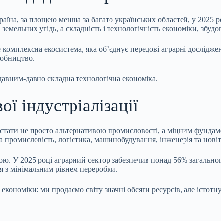
їна, за площею менша за багато українських областей, у 2025 ро
земельних угідь, а складність і технологічність економіки, збудо
 комплексна екосистема, яка об’єднує передові аграрні досліджен
робництво.
давним-давно складна технологічна економіка.
ї індустріалізації
стати не просто альтернативою промисловості, а міцним фундамен
ва промисловість, логістика, машинобудування, інженерія та нові
. У 2025 році аграрний сектор забезпечив понад 56% загального
ія з мінімальним рівнем переробки.
економіки: ми продаємо світу значні обсяги ресурсів, але істотн