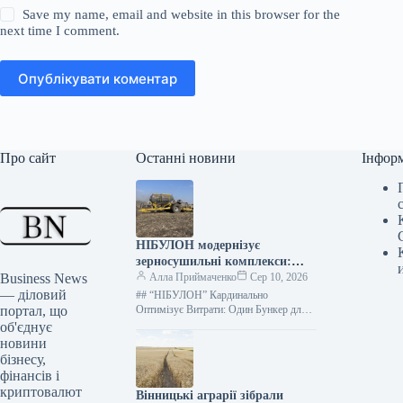
Save my name, email and website in this browser for the
next time I comment.
Опублікувати коментар
Про сайт
Останні новини
Інфор
НІБУЛОН модернізує
зерносушильні комплекси:
Business News
універсальні бункери
Алла Приймаченко
Сер 10, 2026
— діловий
оптимізують логістику та
## “НІБУЛОН” Кардинально
портал, що
зберігання
Оптимізує Витрати: Один Бункер для
Двох Ключових Агрооперацій Фото:
об'єднує
BEDNAR​ Агрохолдинг “НІБУЛОН”
новини
впроваджує інноваційний підхід до
бізнесу,
управління
фінансів і
криптовалют
Вінницькі аграрії зібрали