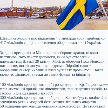
Швеція оголосила про виділення 4,8 мільярда крон (приблизно
417 мільйонів євро) на посилення
обороноздатності України.
Згідно з прес-релізом Міністерства оборони країни, ці кошти є
частиною 19-го пакету допомоги, який був схвалений
парламентом Швеції 29 квітня. Міністр оборони Поул Йонссон
наголосив, що фінансування підтримає Збройні сили та
оборонний сектор України в їхніх зусиллях проти Росії. Пакет
включає фінансові внески до таких фондів та ініціатив:
100 мільйонів крон для коаліції з розмінування. Країна допоможе
у фінансуванні придбання міношукачів, транспортних засобів та
засобів індивідуального захисту.
300 мільйонів крон для коаліції дронів. Кошти будуть виділені на
закупівлю різних моделей безпілотних літальних апаратів.
50 мільйонів для коаліції морських можливостей. Це стосується