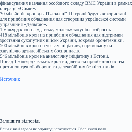
фінансування навчання особового складу ВМС України в рамках
операції «Обмін».
30 мільйонів крон для ІТ-коаліції. Ці гроші будуть використані
для придбання обладнання для створення української системи
управління «Дельтою».
1 мільярд крон на «датську модель» закупівлі озброєнь.
418 мільйонів крон на придбання обладнання для підтримки
зростання сухопутних військ України, зокрема бронетехніки.
500 мільйонів крон на чеську ініціативу, спрямовану на
закупівлю артилерійських боєприпасів.
546 мільйонів крон на аналогічну ініціативу з Естонії.
Понад 1 мільярд чеських крон виділено на придбання систем
протиповітряної оборони та далекобійних безпілотників.
Источник
Залишити відповідь
Ваша e-mail адреса не оприлюднюватиметься.
Обов’язкові поля