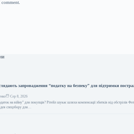
 I comment.
ни
глядають запровадження “податку на безпеку” для підтримки постр
енко
Сер 8, 2026
даток на війну” для покупців? Рітейл шукає шляхи компенсації збитків від обстрілів Фот
дея спецзбору для…