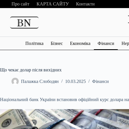
Перейти
Про сайт
КАРТА САЙТУ
Контакти
до
вмісту
Політика
Бізнес
Економіка
Фінанси
Нер
Що чекає долар після вихідних
Палажка Слободян
10.03.2025
Фінанси
Національний банк України встановив офіційний курс долара на 8