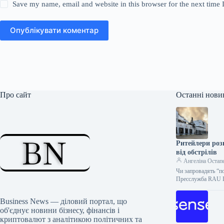
Save my name, email and website in this browser for the next time
Опублікувати коментар
Про сайт
Останні нови
Ритейлери роз
від обстрілів
Ангеліна Остап
Чи запровадять “по
Пресслужба RAU І
Business News — діловий портал, що
об'єднує новини бізнесу, фінансів і
криптовалют з аналітикою політичних та