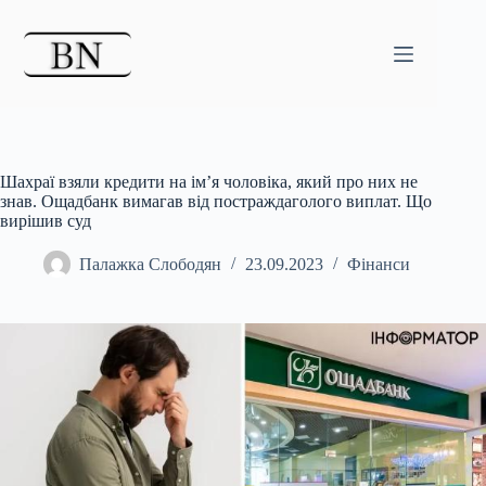
Перейти
до
вмісту
Шахраї взяли кредити на ім’я чоловіка, який про них не
знав. Ощадбанк вимагав від постраждаголого виплат. Що
вирішив суд
Палажка Слободян
23.09.2023
Фінанси