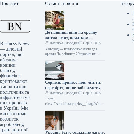
Про сайт
Останні новини
Інфор
Де найвищі ціни на оренду
житла перед початком
Business News
навчального року
Палажка Слободян
Сер 9, 2026
— діловий
Ужгород — найдорожче місто для
портал, що
оренди До рейтингу 20 провідних
закладів вищої освіти України у 2026
об'єднує
році увійшли сім київських…
новини
бізнесу,
фінансів і
криптовалют
Серпень принесе нові ліміти:
з аналітикою
перевірте, чи не заблокують
політичних та
ваші картки та перекази
Палажка Слободян
Сер 9, 2026
інфраструктур
“`html
них процесів
class=”ArticleImagestyles__ImageWrappe
в Україні. Ми
r-sc-lvd8v9-0 cWMVnY”> Картковий
висвітлюємо
переказВід середини серпня в Україні
запрацюють оновлені правила
розвиток
фінансового моніторингу,
агробізнесу,
транспортної
Україна будує соціальне житло: