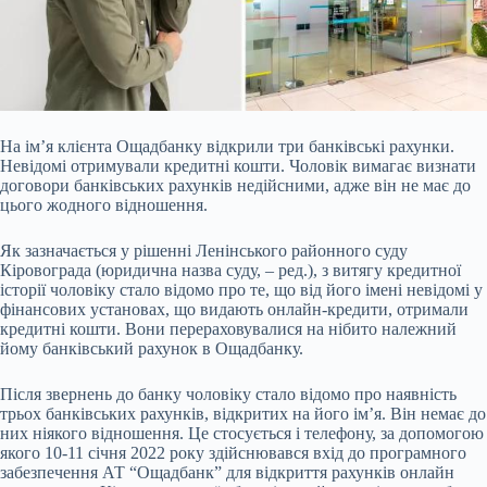
На ім’я клієнта Ощадбанку відкрили три банківські рахунки.
Невідомі отримували кредитні
кошти. Чоловік вимагає визнати
договори банківських рахунків недійсними, адже він не має до
цього жодного відношення.
Як зазначається у рішенні Ленінського районного суду
Кіровограда (юридична назва суду, – ред.), з витягу кредитної
історії чоловіку стало відомо про те, що від його імені невідомі у
фінансових установах, що видають онлайн-кредити, отримали
кредитні кошти. Вони перераховувалися на нібито належний
йому банківський рахунок в Ощадбанку.
Після звернень до банку чоловіку стало відомо про наявність
трьох банківських рахунків, відкритих на його ім’я. Він немає до
них ніякого відношення. Це стосується і телефону, за допомогою
якого 10-11 січня 2022 року здійснювався вхід до програмного
забезпечення АТ “Ощадбанк” для відкриття рахунків онлайн