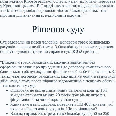
поза межами Кіровоградської області, у цей час клієнт перебував
у Кропивницькому. В Ощадбанку заявили, що договори уклали
з клієнтом відповідно до вимог діючого законодавства. Тож
підстави для визнання їх недійсними відсутні.
Рішення суду
Суд задовольнив позов чоловіка. Договори трьох банківських
рахунків визнали недійсними. З Ощадбанку на користь держави
стягнуть судові витрати по справі в сумі 8 052 гривень.
“Відкриття трьох банківських рахунків здійснили без
оформлення заяви про приєднання до договору комплексного
банківського обслуговування фізичних осіб та без верифікації. За
таких умов договори банківських рахунків не можуть вважатися
дійсними, а тому позов підлягає задоволенню в повному обсязі”,
– наголосили у суді.
Ощадбанк не видав львів’янину депозитні кошти. Той
зажадав отримати майже 29 тисяч доларів як штраф з
фінустанови: на чию сторону став суд
Жінка вимагає Ощадбанк повернути 103 408 гривень, які
вкрали з її карткових рахунків. Що вирішив суд?
Власна справа. Як отримати в Ощадбанку від 50 до 250